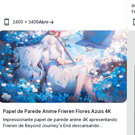
I
F
r
2400
×
3406
Abrir
d
p
Papel de Parede Anime Frieren Flores Azuis 4K
Impressionante papel de parede anime 4K apresentando
Frieren de Beyond Journey's End descansando
pacificamente em um campo mágico de flores azuis e