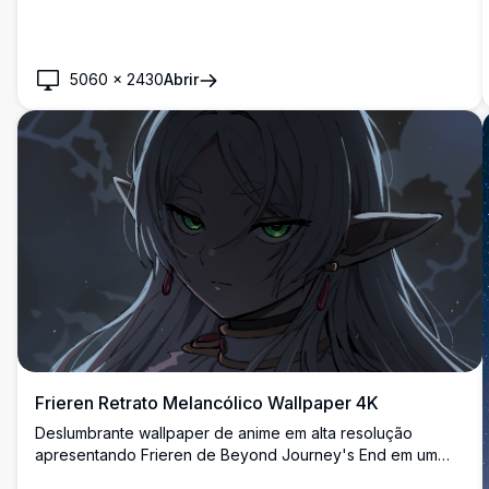
segura uma lanterna brilhante contra picos cobertos de
neve deslumbrantes com iluminação quente do pôr do sol,
criando uma atmosfera pacífica e mágica.
5060
×
2430
Abrir
Frieren Retrato Melancólico Wallpaper 4K
Deslumbrante wallpaper de anime em alta resolução
apresentando Frieren de Beyond Journey's End em um
humor contemplativo. Este retrato artístico mostra a amada