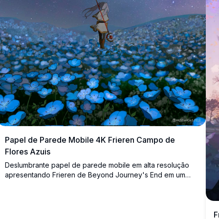
Papel de Parede Mobile 4K Frieren Campo de
Flores Azuis
Deslumbrante papel de parede mobile em alta resolução
apresentando Frieren de Beyond Journey's End em um
encantador campo de flores azuis brilhantes sob um céu
noturno estrelado. A Via Láctea ilumina a cena, criando uma
atmosfera mágica e serena perfeita para entusiastas de
F
anime em busca de paisagens fantásticas de tirar o fôlego.