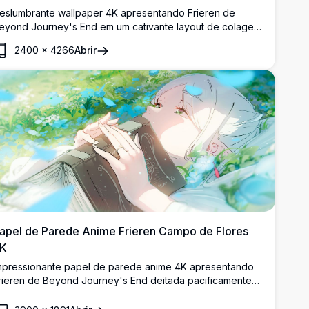
eslumbrante wallpaper 4K apresentando Frieren de
eyond Journey's End em um cativante layout de colagem
stilo mangá. Múltiplos painéis exibem a querida maga
2400
×
4266
Abrir
lfica com seu distintivo cabelo branco e olhos verdes,
erfeito para entusiastas de anime que buscam fundos de
lta resolução para desktop ou celular.
apel de Parede Anime Frieren Campo de Flores
K
mpressionante papel de parede anime 4K apresentando
rieren de Beyond Journey's End deitada pacificamente
m um vibrante campo de flores. A elfa maga de cabelos
rateados olha para cima cercada por exuberantes flores