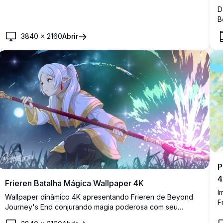
D
B
e
3840
×
2160
Abrir
é
p
a
P
4
Frieren Batalha Mágica Wallpaper 4K
I
Wallpaper dinâmico 4K apresentando Frieren de Beyond
F
Journey's End conjurando magia poderosa com seu
e
cajado icônico. A maga elfo de cabelos brancos libera
p