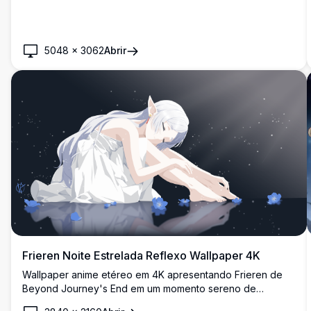
5048
×
3062
Abrir
Frieren Noite Estrelada Reflexo Wallpaper 4K
Wallpaper anime etéreo em 4K apresentando Frieren de
Beyond Journey's End em um momento sereno de
contemplação. A querida maga élfica senta-se