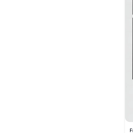
brancas. A elfa maga de cabelos prateados está cercada
por flora vibrante, criando uma atmosfera sonhadora e
etérea com iluminação suave e belos detalhes.
F