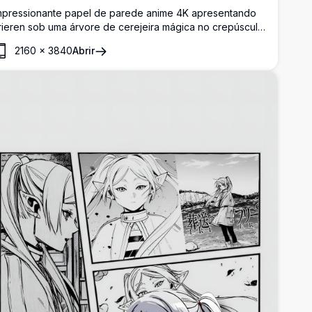
mpressionante papel de parede anime 4K apresentando
rieren sob uma árvore de cerejeira mágica no crepúsculo
oxo. A maga élfica segura seu cajado enquanto pétalas
2160
×
3840
Abrir
e sakura dançam na atmosfera etérea, criando uma
aisagem fantástica serena de Beyond Journey's End.