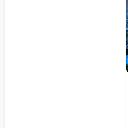
maga élfica com seus característicos olhos verdes e
cabelo prateado contra um fundo atmosférico melancólico,
perfeito para personalização da área de trabalho.