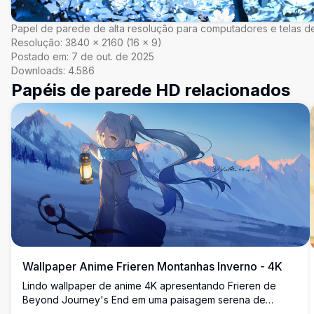
Papel de parede de alta resolução para computadores e telas de
Resolução:
3840
×
2160
(
16
×
9
)
Postado em:
7 de out. de 2025
Downloads:
4.586
Papéis de parede HD relacionados
Wallpaper Anime Frieren Montanhas Inverno - 4K
Lindo wallpaper de anime 4K apresentando Frieren de
Beyond Journey's End em uma paisagem serena de
montanhas de inverno. A maga élfica de cabelos prateados