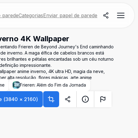
e parede
Categorias
Enviar papel de parede
nverno 4K Wallpaper
sentando Frieren de Beyond Journey's End caminhando
de inverno. A maga élfica de cabelos brancos está
res brilhantes e pétalas encantadas sob um céu noturno
 definição impressionante.
llpaper anime inverno, 4K ultra HD, magia da neve,
per alta resolução, flores mágicas, arte anime
me
Frieren: Além do Fim da Jornada
e
(
3840
×
2160
)