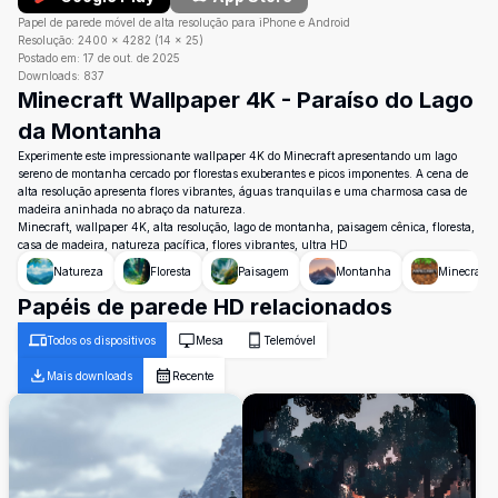
Papel de parede móvel de alta resolução para iPhone e Android
Resolução:
2400
×
4282
(
14
×
25
)
Postado em:
17 de out. de 2025
Downloads:
837
Minecraft Wallpaper 4K - Paraíso do Lago
da Montanha
Experimente este impressionante wallpaper 4K do Minecraft apresentando um lago
sereno de montanha cercado por florestas exuberantes e picos imponentes. A cena de
alta resolução apresenta flores vibrantes, águas tranquilas e uma charmosa casa de
madeira aninhada no abraço da natureza.
Minecraft, wallpaper 4K, alta resolução, lago de montanha, paisagem cênica, floresta,
casa de madeira, natureza pacífica, flores vibrantes, ultra HD
Natureza
Floresta
Paisagem
Montanha
Minecraft
Papéis de parede HD relacionados
Todos os dispositivos
Mesa
Telemóvel
Mais downloads
Recente