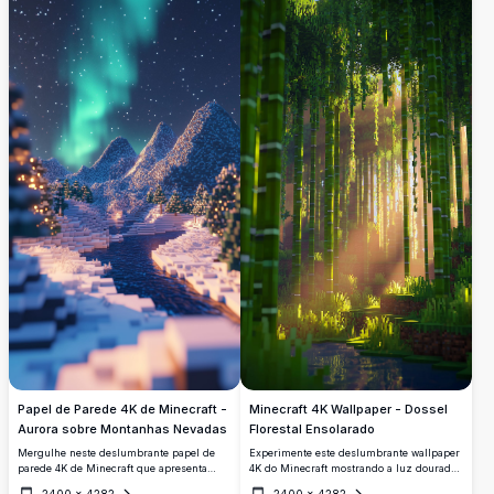
banco de madeira convida à contemplação
Perfeito para jogadores, esta paisagem
pacífica, mesclando cores vibrantes e arte
detalhada melhora a sua tela de desktop
detalhada. Perfeito para aprimorar sua tela
ou móvel com seu charme imersivo e em
de desktop ou móvel com seus visuais
blocos.
impressionantes e de alta qualidade.
Papel de Parede 4K de Minecraft -
Minecraft 4K Wallpaper - Dossel
Aurora sobre Montanhas Nevadas
Florestal Ensolarado
Mergulhe neste deslumbrante papel de
Experimente este deslumbrante wallpaper
parede 4K de Minecraft que apresenta
4K do Minecraft mostrando a luz dourada
uma aurora hipnotizante sobre montanhas
do sol filtrando através de um exuberante