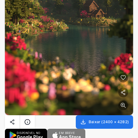
Baixar
(
2400
×
4282
)
DISPONÍVEL NO
EM BREVE
Google Play
App Store