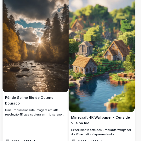
resolução 4K.
Pôr do Sol no Rio de Outono
Dourado
Uma impressionante imagem em alta
resolução 4K que captura um rio sereno
Minecraft 4K Wallpaper - Cena de
fluindo por uma floresta em tons dourados
Vila no Rio
de outono. O sol se põe atrás de altos
pinheiros, lançando um brilho quente e
Experimente este deslumbrante wallpaper
raios de sol dramáticos através de nuvens
do Minecraft 4K apresentando um
esparsas. Perfeito como papel de parede
pitoresco assentamento de vila ao lado de
de natureza para desktops ou dispositivos