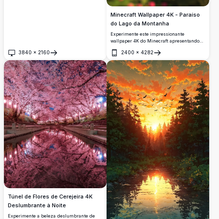
Minecraft Wallpaper 4K - Paraíso
do Lago da Montanha
Experimente este impressionante
wallpaper 4K do Minecraft apresentando
um lago sereno de montanha cercado por
3840
×
2160
2400
×
4282
florestas exuberantes e picos imponentes.
Abrir
Abrir
A cena de alta resolução apresenta flores
vibrantes, águas tranquilas e uma
charmosa casa de madeira aninhada no
abraço da natureza.
Túnel de Flores de Cerejeira 4K
Deslumbrante à Noite
Experimente a beleza deslumbrante de