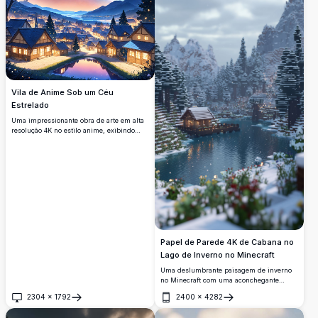
Vila de Anime Sob um Céu
Estrelado
Uma impressionante obra de arte em alta
resolução 4K no estilo anime, exibindo
uma pitoresca vila situada entre
montanhas e um lago sereno. Luzes
quentes brilham das Casas de madeira,
refletindo na água, enquanto uma vibrante
Via Láctea e uma estrela cadente iluminam
o céu noturno. Perfeito para fãs de
paisagens fantásticas, esta ilustração
detalhada captura a magia de uma noite
estrelada e tranquila em um mundo de
anime encantador.
Papel de Parede 4K de Cabana no
Lago de Inverno no Minecraft
Uma deslumbrante paisagem de inverno
no Minecraft com uma aconchegante
cabana de madeira sobre um lago sereno,
2304
×
1792
2400
×
4282
rodeada por pinheiros cobertos de neve e
Abrir
Abrir
majestosas montanhas em impressionante