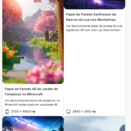
dispositivo, ideal para desktops, laptops
ou fundos de dispositivos móveis.
Papel de Parede Synthwave de
Nascer da Lua nas Montanhas
Um deslumbrante papel de parede de arte
digital em 4K com uma lua cheia brilhante
nascendo sobre montanhas cobertas de
neve, refletida em um lago calmo, sob um
dramático céu noturno estrelado com
listras roxas e rosas e silhuetas de
pássaros em voo.
Papel de Parede 4K de Jardim de
Cerejeiras no Minecraft
Um deslumbrante bioma de cerejeiras no
Minecraft renderizado em qualidade 4K
impressionante. Árvores rosa suaves
2700
×
4800
3840
×
2160
margeiam um caminho de rio tranquilo,
Abrir
Abrir
cercadas por flores coloridas e luz solar
quente, criando uma mágica paisagem em
pixel art.