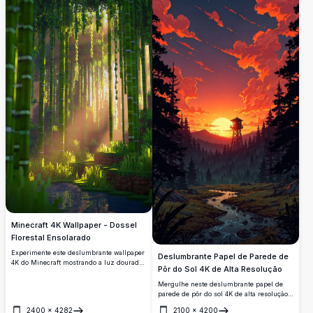
Minecraft 4K Wallpaper - Dossel
Florestal Ensolarado
Experimente este deslumbrante wallpaper
Deslumbrante Papel de Parede de
4K do Minecraft mostrando a luz dourada
Pôr do Sol 4K de Alta Resolução
do sol filtrando através de um exuberante
dossel florestal. A imagem de alta
Mergulhe neste deslumbrante papel de
resolução captura a interação mágica de
parede de pôr do sol 4K de alta resolução.
luz e sombras entre árvores imponentes,
Apresentando um céu vibrante com
2400
×
4282
2100
×
4200
criando uma atmosfera serena e imersiva