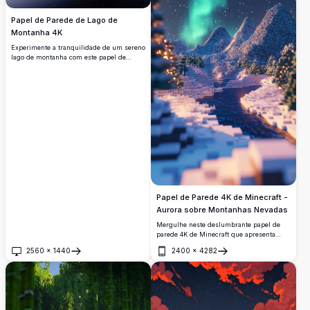
Papel de Parede de Lago de
Montanha 4K
Experimente a tranquilidade de um sereno
lago de montanha com este papel de
parede 4K de alta resolução. Picos
cobertos de neve se refletem em águas
calmas, criando uma cena deslumbrante
perfeita para fundos de tela de
computador ou celular, oferecendo uma
escapada pacífica para a beleza da
natureza.
Papel de Parede 4K de Minecraft -
Aurora sobre Montanhas Nevadas
Mergulhe neste deslumbrante papel de
parede 4K de Minecraft que apresenta
uma aurora hipnotizante sobre montanhas
2560
×
1440
2400
×
4282
cobertas de neve. A cena detalhada e de
Abrir
Abrir
alta resolução captura a essência de uma
noite de inverno pacífica no mundo de
Minecraft, completa com um rio sereno e
árvores brilhantes.