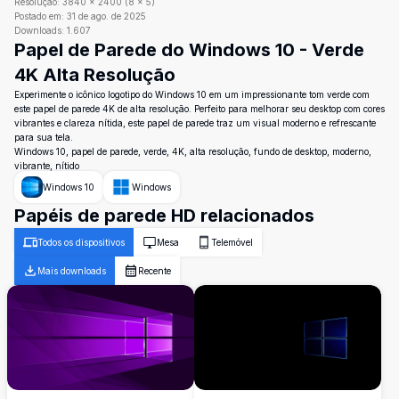
Resolução:
3840
×
2400
(
8
×
5
)
Postado em:
31 de ago. de 2025
Downloads:
1.607
Papel de Parede do Windows 10 - Verde
4K Alta Resolução
Experimente o icônico logotipo do Windows 10 em um impressionante tom verde com
este papel de parede 4K de alta resolução. Perfeito para melhorar seu desktop com cores
vibrantes e clareza nítida, este papel de parede traz um visual moderno e refrescante
para sua tela.
Windows 10, papel de parede, verde, 4K, alta resolução, fundo de desktop, moderno,
vibrante, nítido
Windows 10
Windows
Papéis de parede HD relacionados
Todos os dispositivos
Mesa
Telemóvel
Mais downloads
Recente