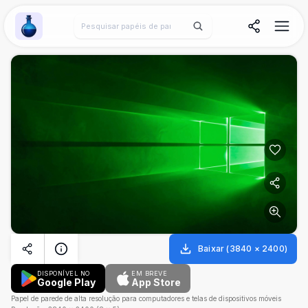
Wallpaper Alchemy
Baixar
(
3840
×
2400
)
DISPONÍVEL NO
EM BREVE
Google Play
App Store
Papel de parede de alta resolução para computadores e telas de dispositivos móveis