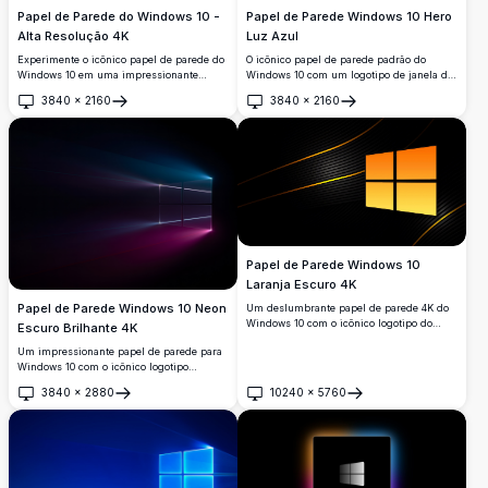
Papel de Parede do Windows 10 -
Papel de Parede Windows 10 Hero
Alta Resolução 4K
Luz Azul
Experimente o icônico papel de parede do
O icônico papel de parede padrão do
Windows 10 em uma impressionante
Windows 10 com um logotipo de janela de
resolução 4K. Esta imagem de alta
quatro painéis brilhante emitindo raios de
3840
×
2160
3840
×
2160
qualidade apresenta o clássico logotipo do
luz azul intensa contra um fundo azul
Abrir
Abrir
Windows no final de um túnel de
escuro profundo. Perfeito para
perspectiva, criado para melhorar sua
personalização de desktop em
experiência no desktop com clareza e
impressionante resolução 4K.
profundidade.
Papel de Parede Windows 10
Laranja Escuro 4K
Papel de Parede Windows 10 Neon
Um deslumbrante papel de parede 4K do
Windows 10 com o icônico logotipo do
Escuro Brilhante 4K
Windows em um gradiente laranja-
Um impressionante papel de parede para
amarelo vibrante sobre um elegante fundo
Windows 10 com o icônico logotipo
preto escuro com linhas curvas dinâmicas
renderizado em feixes de luz neon azul e
e traços metálicos.
3840
×
2880
10240
×
5760
rosa brilhantes sobre um fundo preto
Abrir
Abrir
profundo, proporcionando uma
experiência visual cinematográfica e
futurista em 4K.