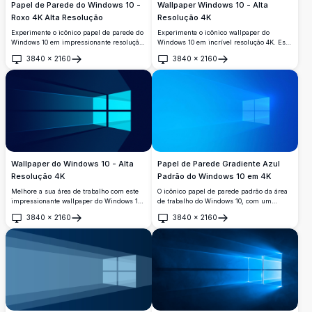
Papel de Parede do Windows 10 -
Wallpaper Windows 10 - Alta
Roxo 4K Alta Resolução
Resolução 4K
Experimente o icônico papel de parede do
Experimente o icônico wallpaper do
Windows 10 em impressionante resolução
Windows 10 em incrível resolução 4K. Esta
4K. Este design roxo vibrante captura a
imagem de alta qualidade apresenta o
3840
×
2160
3840
×
2160
essência da tecnologia moderna com suas
clássico logotipo do Windows com um
Abrir
Abrir
superfícies elegantes e reflexivas e
fundo escuro elegante, perfeito para
profundidade, perfeito para melhorar o
melhorar o apelo visual do seu desktop.
apelo visual do seu desktop.
Ideal para entusiastas do Windows e
amantes da tecnologia.
Wallpaper do Windows 10 - Alta
Papel de Parede Gradiente Azul
Resolução 4K
Padrão do Windows 10 em 4K
Melhore a sua área de trabalho com este
O icônico papel de parede padrão da área
impressionante wallpaper do Windows 10
de trabalho do Windows 10, com um
em alta resolução 4K. Apresentando o
logotipo de janela de quatro painéis
3840
×
2160
3840
×
2160
icônico logotipo do Windows em um
brilhante sobre um fundo de gradiente
Abrir
Abrir
design moderno e elegante, este wallpaper
azul vibrante. Perfeito para restaurar o
é perfeito para entusiastas de tecnologia
visual clássico do Windows 10 em
que desejam personalizar sua experiência
impressionante resolução 4K.
no Windows 10 com um toque de
elegância e clareza.