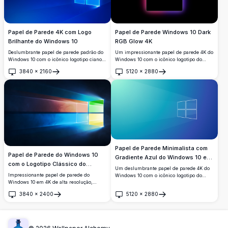
Papel de Parede 4K com Logo
Papel de Parede Windows 10 Dark
Brilhante do Windows 10
RGB Glow 4K
Deslumbrante papel de parede padrão do
Um impressionante papel de parede 4K do
Windows 10 com o icônico logotipo ciano
Windows 10 com o icônico logotipo do
brilhante do Windows sobre um fundo
Windows centralizado em um elegante
3840
×
2160
5120
×
2880
azul royal profundo. Perfeito papel de
fundo preto, cercado por um vibrante
Abrir
Abrir
parede de desktop em alta resolução 4K
gradiente de cores RGB com tons de
com raios de luz dinâmicos e design
laranja, azul, rosa e roxo.
moderno.
Papel de Parede Minimalista com
Papel de Parede do Windows 10
Gradiente Azul do Windows 10 em
com o Logotipo Clássico do
4K
Um deslumbrante papel de parede 4K do
Windows 7
Impressionante papel de parede do
Windows 10 com o icônico logotipo do
Windows 10 em 4K de alta resolução,
Windows delineado em branco sobre um
apresentando o icônico logotipo de quatro
fundo suave de gradiente azul a ciano
3840
×
2400
5120
×
2880
cores do Windows 7 com painéis vibrantes
com sutis efeitos de raios de luz, perfeito
Abrir
Abrir
em vermelho, verde, azul e amarelo,
para configurações modernas de desktop.
irradiando feixes de luz sobre um fundo
azul escuro profundo.