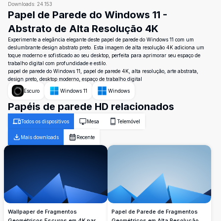
Downloads:
24.153
Papel de Parede do Windows 11 -
Abstrato de Alta Resolução 4K
Experimente a elegância elegante deste papel de parede do Windows 11 com um
deslumbrante design abstrato preto. Esta imagem de alta resolução 4K adiciona um
toque moderno e sofisticado ao seu desktop, perfeita para aprimorar seu espaço de
trabalho digital com profundidade e estilo.
papel de parede do Windows 11, papel de parede 4K, alta resolução, arte abstrata,
design preto, desktop moderno, espaço de trabalho digital
Escuro
Windows 11
Windows
Papéis de parede HD relacionados
Todos os dispositivos
Mesa
Telemóvel
Mais downloads
Recente
Wallpaper de Fragmentos
Papel de Parede de Fragmentos
Geométricos Escuros em 4K para
Geométricos em Alta Resolução