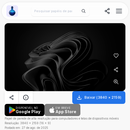
Wallpaper Alchemy
Baixar
(
3840
×
2159
)
DISPONÍVEL NO
EM BREVE
Google Play
App Store
Papel de parede de alta resolução para computadores e telas de dispositivos móveis
Resolução:
3840
×
2159
(
16
×
9
)
Postado em:
27 de ago. de 2025