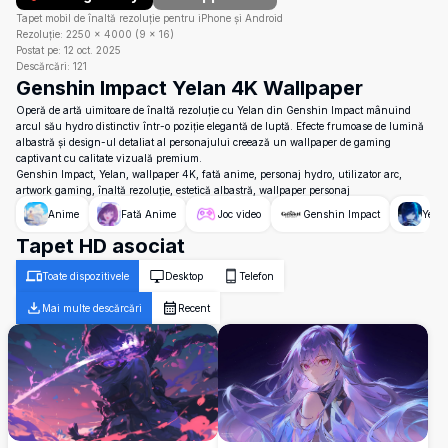
Tapet mobil de înaltă rezoluție pentru iPhone și Android
Rezoluție:
2250
×
4000
(
9
×
16
)
Postat pe:
12 oct. 2025
Descărcări:
121
Genshin Impact Yelan 4K Wallpaper
Operă de artă uimitoare de înaltă rezoluție cu Yelan din Genshin Impact mânuind
arcul său hydro distinctiv într-o poziție elegantă de luptă. Efecte frumoase de lumină
albastră și design-ul detaliat al personajului creează un wallpaper de gaming
captivant cu calitate vizuală premium.
Genshin Impact, Yelan, wallpaper 4K, fată anime, personaj hydro, utilizator arc,
artwork gaming, înaltă rezoluție, estetică albastră, wallpaper personaj
Anime
Fată Anime
Joc video
Genshin Impact
Yela
Tapet HD asociat
Toate dispozitivele
Desktop
Telefon
Mai multe descărcări
Recent