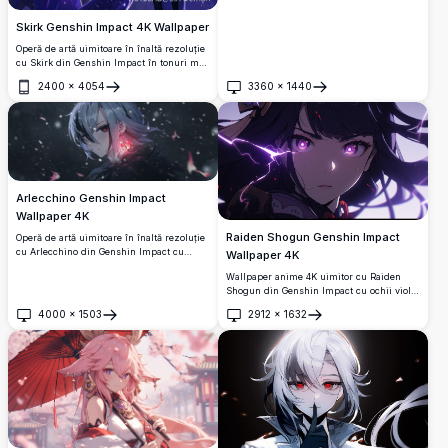
Skirk Genshin Impact 4K Wallpaper
Operă de artă uimitoare în înaltă rezoluție
cu Skirk din Genshin Impact în tonuri mov
eterice. Personajul mistic ține o sferă
2400
×
4054
3360
×
1440
strălucitoare pe un fundal cosmic înstelat,
Deschide
Deschide
prezentând artă frumoasă în stil anime cu
păr fluturând și atmosferă magică perfectă
pentru orice ecran.
Arlecchino Genshin Impact
Wallpaper 4K
Raiden Shogun Genshin Impact
Operă de artă uimitoare în înaltă rezoluție
cu Arlecchino din Genshin Impact cu
Wallpaper 4K
părul ei argintiu distinctiv și ochii cu
Wallpaper anime 4K uimitor cu Raiden
cruci roșii. Setată pe un fundal întunecat
Shogun din Genshin Impact cu ochii violet
mistic cu particule plutitoare și efecte de
strălucitori și efecte dramatice de fulger.
iluminare roz magice, perfectă pentru
4000
×
1503
2912
×
1632
Operă de artă în înaltă rezoluție care
Deschide
Deschide
wallpaper desktop.
prezintă Electro Archon într-o atmosferă
întunecată fascinantă cu iluminare eterică
și elemente vizuale dinamice.