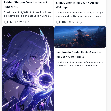
Raiden Shogun Genshin Impact
Skirk Genshin Impact 4K Anime
Fundal 4K
Wallpaper
Operă de artă digitală uimitoare în 4K care
Operă de artă uimitoare în înaltă rezoluție
o prezintă pe Raiden Shogun din Genshin
prezentând pe Skirk din Genshin Impact
Impact mânuind sabia ei electro în
cu păr violet în mișcare și elemente
4368
×
2448
4800
×
2700
mijlocul energiei violet învârtite și a
cristalice mistice pe un fundal cosmic
Deschide
Deschide
petalelor de cireș. Ilustrație în stil anime
înstelat. Wallpaper desktop perfect care
de înaltă rezoluție perfectă pentru
prezintă stilul artistic anime eteric cu o
fundaluri desktop cu o paletă de culori
paletă vibrantă de culori violet și albastru.
violet și roz vibrantă care creează o
atmosferă de scenă de luptă epică.
Imagine de fundal Navia Genshin
Impact 4K de noapte
Operă de artă uimitoare de înaltă rezoluție
care o prezintă pe Navia din Genshin
Impact privind un peisaj urban frumos
iluminat la amurg. Personajul anime stă
elegant pe un balcon cu pălăria sa
caracteristică și părul care plutește,
înconjurată de lumini calde strălucitoare
și un cer albastru de seară fascinant.