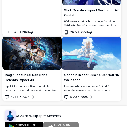
Skirk Genshin Impact Wallpaper 4K
Cristal
Wallpaper uimitor în rezoluție înaltă cu
Skirk din Genshin Impact înconjurată de
cristale albastre strălucitoare și lumina
3840
×
2160
2615
×
4250
stelelor. Designul eteric al reginei gheții
Deschide
Deschide
prezintă detalii complicate cu păr alb
curgător, ținută elegantă și formațiuni
cristaline mistice care creează o atmosferă
fantasy fascinantă.
Imagini de fundal Sandrone
Genshin Impact Lumine Cer Nori 4K
Genshin Impact 4K
Wallpaper
Tapet 4K uimitor cu Sandrone de la
Lucrare artistică uimitoare în înaltă
Genshin Impact într-o scenă dinamică de
rezoluție care o prezintă pe Lumine din
luptă cosmică.
Genshin Impact șezând liniștit pe o
4096
×
2304
5120
×
2880
platformă futuristă înconjurată de ceruri
Deschide
Deschide
albastre frumoase și nori albi pufoși. Acest
wallpaper liniștit în stil anime surprinde o
atmosferă de vis, eterică, perfectă pentru
fundalurile desktop-ului.
©
2026
Wallpaper Alchemy
DISPONIBIL PE
ÎN CURÂND