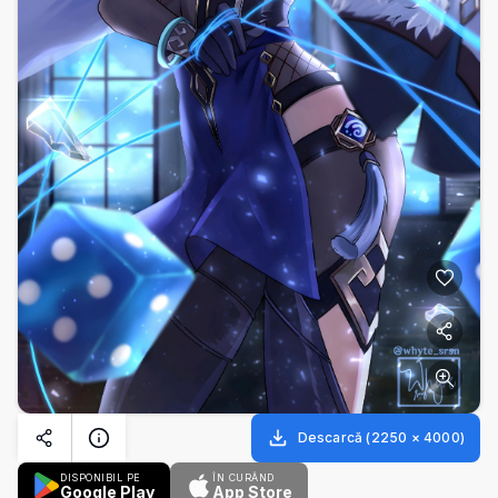
Descarcă
(
2250
×
4000
)
DISPONIBIL PE
ÎN CURÂND
Google Play
App Store