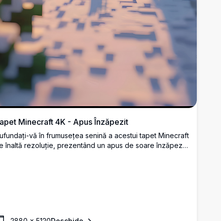
apet Minecraft 4K - Apus Înzăpezit
ufundați-vă în frumusețea senină a acestui tapet Minecraft
e înaltă rezoluție, prezentând un apus de soare înzăpezit.
ulgi de zăpadă cad ușor printre copacii pixelizați, creând
 scenă liniștită și fermecătoare, perfectă pentru orice
ispozitiv al unui pasionat de Minecraft.
2880
×
5120
Deschide