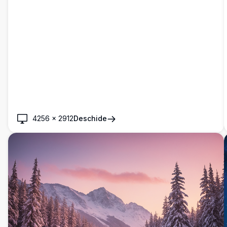
4256
×
2912
Deschide