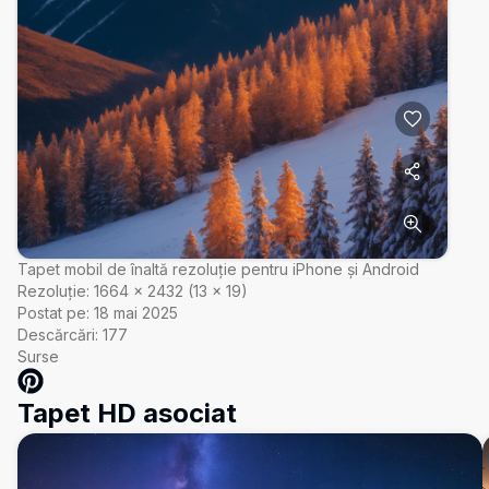
Tapet mobil de înaltă rezoluție pentru iPhone și Android
Rezoluție:
1664
×
2432
(
13
×
19
)
Postat pe:
18 mai 2025
Descărcări:
177
Surse
Tapet HD asociat