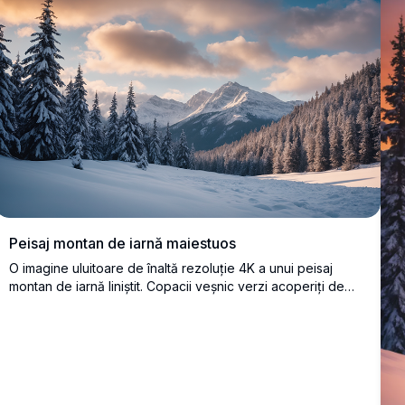
Peisaj montan de iarnă maiestuos
O imagine uluitoare de înaltă rezoluție 4K a unui peisaj
montan de iarnă liniștit. Copacii veșnic verzi acoperiți de
zăpadă încadrează o vale imaculată acoperită de zăpadă,
care duce la vârfuri înalte și stâncoase sub un cer dramatic
cu nori aurii moi la apus. Perfectă pentru iubitorii de natură,
această scenă uimitoare surprinde frumusețea liniștită a
unei sălbăticii de iarnă, ideală pentru artă de perete,
fundaluri sau inspirație de călătorie.