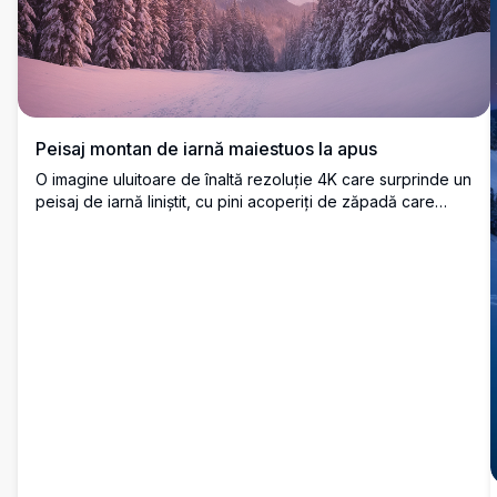
Peisaj montan de iarnă maiestuos la apus
O imagine uluitoare de înaltă rezoluție 4K care surprinde un
peisaj de iarnă liniștit, cu pini acoperiți de zăpadă care
încadrează o potecă ce duce spre munți maiestuoși. Cerul
strălucește cu nuanțe delicate de roz și purpuriu în timpul
unui apus liniștit, creând o scenă magică și pașnică.
Perfectă pentru iubitorii de natură, această fotografie
impresionantă evidențiază frumusețea iernii în munți, ideală
pentru artă de perete, imagini de fundal pentru desktop
sau inspirație pentru călătorii.