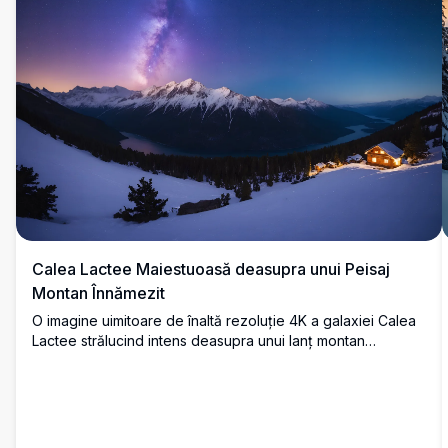
Calea Lactee Maiestuoasă deasupra unui Peisaj
Montan Înnămezit
O imagine uimitoare de înaltă rezoluție 4K a galaxiei Calea
Lactee strălucind intens deasupra unui lanț montan
înzăpezit. Scena prezintă vârfuri acoperite de zăpadă și un
lac liniștit care reflectă cerul înstelat. Această sălbăticie de
iarnă uluitoare sub o noapte înstelată este perfectă pentru
pasionații de natură, observatorii de stele și cei care caută
frumusețea peisajelor neatinse.