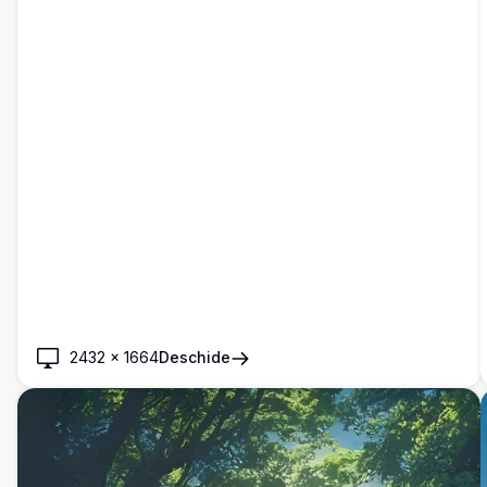
2432
×
1664
Deschide