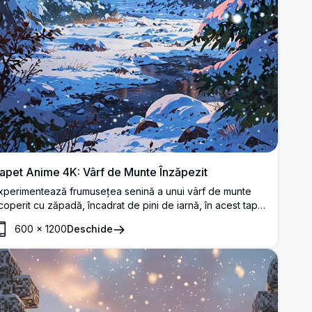
apet Anime 4K: Vârf de Munte Înzăpezit
xperimentează frumusețea senină a unui vârf de munte
coperit cu zăpadă, încadrat de pini de iarnă, în acest tapet
nime uimitor cu rezoluție 4K. Perfect pentru cei care
600
×
1200
Deschide
ubesc liniștea naturii combinată cu farmecul artei anime.