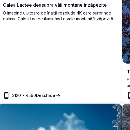
Calea Lactee deasupra văii montane înzăpezite
O imagine uluitoare de înaltă rezoluție 4K care surprinde
galaxia Calea Lactee iluminând o vale montană înzăpezită
noaptea. Vârfurile acoperite de zăpadă și copacii veșnic
verzi încadrează un lac liniștit și un sat mic situat dedesubt,
strălucind ușor sub cerul înstelat. Perfect pentru iubitorii de
natură, pasionații de astrofotografie și cei care caută
peisaje uimitoare pentru artă de perete sau colecții digitale.
T
E
a
a
3120
×
4560
Deschide
i