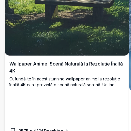
Wallpaper Anime: Scenă Naturală la Rezoluție Înaltă
4K
Cufundă-te în acest stunning wallpaper anime la rezoluție
înaltă 4K care prezintă o scenă naturală serenă. Un lac
liniștit se află între munți verzi luxurianti, încadrat de copaci
falnici și un soare radiant care proiectează raze aurii. O
bancă din lemn invită la contemplare pașnică, îmbinând
culori vibrante și artă detaliată. Perfect pentru a-ți
îmbunătăți ecranul desktop sau mobil cu vizualurile sale
uluitoare și de înaltă calitate.
2575
×
4406
Deschide