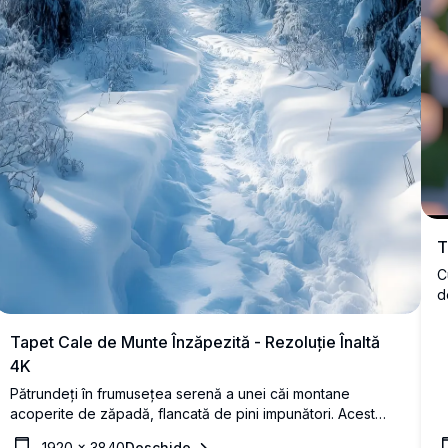
T
C
d
F
o
Tapet Cale de Munte Înzăpezită - Rezoluție Înaltă
d
4K
Pătrundeți în frumusețea serenă a unei căi montane
acoperite de zăpadă, flancată de pini impunători. Acest
tapet de înaltă rezoluție surprinde vârfurile maiestuoase și
1920
×
3840
Deschide