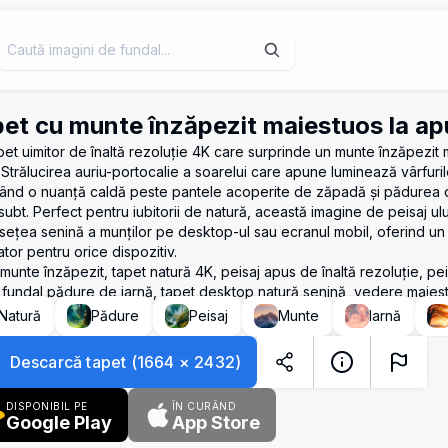
et cu munte înzăpezit maiestuos la ap
pet uimitor de înaltă rezoluție 4K care surprinde un munte înzăpezit 
 Strălucirea auriu-portocalie a soarelui care apune luminează vârfuri
ând o nuanță caldă peste pantele acoperite de zăpadă și pădurea 
ubt. Perfect pentru iubitorii de natură, această imagine de peisaj u
ețea senină a munților pe desktop-ul sau ecranul mobil, oferind un fun
ator pentru orice dispozitiv.
munte înzăpezit, tapet natură 4K, peisaj apus de înaltă rezoluție, pei
 fundal pădure de iarnă, tapet desktop natură senină, vedere maie
Natură
Pădure
Peisaj
Munte
Iarnă
Descarcă tapet
(
1664
×
2432
)
DISPONIBIL PE
ÎN CURÂND
Google Play
App Store