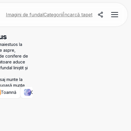
Imagini de fundal
Categorii
Încarcă tapet
us
maiestuos la
le aspre,
de conifere de
luitoare aduce
dal liniștit și
saj munte la
stuoasă munte
Toamnă
Cer