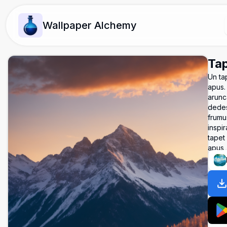
Wallpaper Alchemy
Tap
Un ta
apus.
arunc
dedes
frumus
inspir
tapet 
apus,