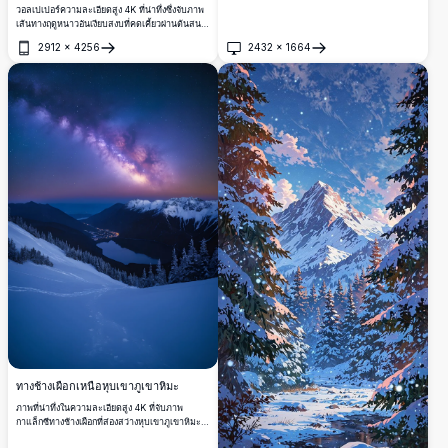
วอลเปเปอร์ความละเอียดสูง 4K ที่น่าทึ่งซึ่งจับภาพ
เส้นทางฤดูหนาวอันเงียบสงบที่คดเคี้ยวผ่านต้นสนที่
ปกคลุมด้วยหิมะ มุ่งหน้าสู่ภูเขาอันยิ่งใหญ่ในช่วง
2912
×
4256
2432
×
1664
พระอาทิตย์ตกดิน ท้องฟ้าสว่างไสวด้วยสีสันสดใส
เปิด
เปิด
ของส้มและชมพู ฉายแสงอุ่นลงบนภูมิทัศน์ที่เย็นยะ
เยือก เหมาะสำหรับผู้รักธรรมชาติ ภาพที่น่าทึ่งนี้จะ
นำความเงียบสงบของการหลบหนีไปยังภูเขาที่
ปกคลุมด้วยหิมะมาสู่เดสก์ท็อปหรือหน้าจอโทรศัพท์
ของคุณ เหมาะสำหรับพื้นหลังที่เงียบสงบและ
งดงาม
ทางช้างเผือกเหนือหุบเขาภูเขาหิมะ
ภาพที่น่าทึ่งในความละเอียดสูง 4K ที่จับภาพ
กาแล็กซีทางช้างเผือกที่ส่องสว่างหุบเขาภูเขาหิมะ
ในตอนกลางคืน ยอดเขาที่ปกคลุมด้วยหิมะและ