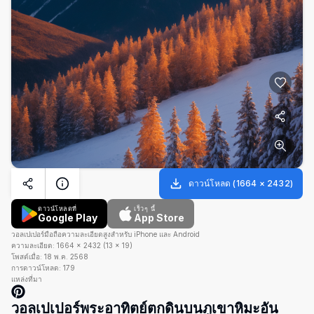
ดาวน์โหลด
(
1664
×
2432
)
ดาวน์โหลดที่
เร็วๆ นี้
Google Play
App Store
วอลเปเปอร์มือถือความละเอียดสูงสำหรับ iPhone และ Android
ความละเอียด:
1664
×
2432
(
13
×
19
)
โพสต์เมื่อ:
18 พ.ค. 2568
การดาวน์โหลด:
179
แหล่งที่มา
วอลเปเปอร์พระอาทิตย์ตกดินบนภูเขาหิมะอัน