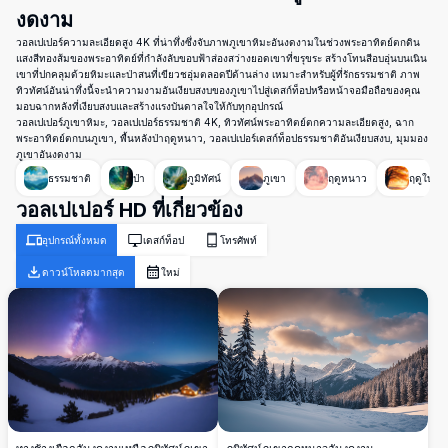
งดงาม
วอลเปเปอร์ความละเอียดสูง 4K ที่น่าทึ่งซึ่งจับภาพภูเขาหิมะอันงดงามในช่วงพระอาทิตย์ตกดิน
แสงสีทองส้มของพระอาทิตย์ที่กำลังลับขอบฟ้าส่องสว่างยอดเขาที่ขรุขระ สร้างโทนสีอบอุ่นบนเนิน
เขาที่ปกคลุมด้วยหิมะและป่าสนที่เขียวชอุ่มตลอดปีด้านล่าง เหมาะสำหรับผู้ที่รักธรรมชาติ ภาพ
ทิวทัศน์อันน่าทึ่งนี้จะนำความงามอันเงียบสงบของภูเขาไปสู่เดสก์ท็อปหรือหน้าจอมือถือของคุณ
มอบฉากหลังที่เงียบสงบและสร้างแรงบันดาลใจให้กับทุกอุปกรณ์
วอลเปเปอร์ภูเขาหิมะ, วอลเปเปอร์ธรรมชาติ 4K, ทิวทัศน์พระอาทิตย์ตกความละเอียดสูง, ฉาก
พระอาทิตย์ตกบนภูเขา, พื้นหลังป่าฤดูหนาว, วอลเปเปอร์เดสก์ท็อปธรรมชาติอันเงียบสงบ, มุมมอง
ภูเขาอันงดงาม
ธรรมชาติ
ป่า
ภูมิทัศน์
ภูเขา
ฤดูหนาว
ฤดูใบไม้ร
วอลเปเปอร์ HD ที่เกี่ยวข้อง
อุปกรณ์ทั้งหมด
เดสก์ท็อป
โทรศัพท์
ดาวน์โหลดมากสุด
ใหม่