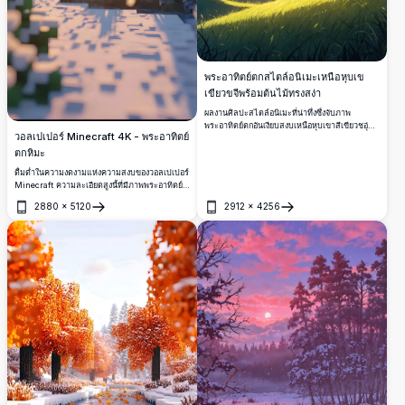
พระอาทิตย์ตกสไตล์อนิเมะเหนือหุบเข
เขียวขจีพร้อมต้นไม้ทรงสง่า
ผลงานศิลปะสไตล์อนิเมะที่น่าทึ่งซึ่งจับภาพ
พระอาทิตย์ตกอันเงียบสงบเหนือหุบเขาสีเขียวชอุ่ม
วอลเปเปอร์ Minecraft 4K - พระอาทิตย์
ต้นไม้ทรงสง่ายืนตระหง่านบนเนินหญ้า อาบไปด้วย
แสงแดดสีทอง พร้อมด้วยเนินเขาที่ทอดยาวและ
ตกหิมะ
ภูเขาที่อยู่ห่างไกลภายใต้ท้องฟ้าสดใสที่มีเมฆสีชมพู
ดื่มด่ำในความงดงามแห่งความสงบของวอลเปเปอร์
และน้ำเงิน เหมาะสำหรับแฟน ๆ ของงานศิลปะอนิ
Minecraft ความละเอียดสูงนี้ที่มีภาพพระอาทิตย์
เมะความละเอียดสูงและภาพประกอบดิจิทัลที่ได้รับ
ตกหิมะ เกล็ดหิมะร่วงลงเบาๆ ท่ามกลางต้นไม้ที่มี
แรงบันดาลใจจากธรรมชาติ
2880
×
5120
2912
×
4256
พิกเซล สร้างภาพที่เงียบสงบและน่าหลงใหล เหมาะ
เปิด
เปิด
สมที่สมบูรณ์แบบสำหรับอุปกรณ์ของแฟน
Minecraft ทุกคน