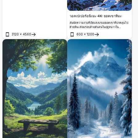
ต้นไม้เขียวชอุ่มตลอดปีล้อมรอบทะเลสาบที่เงียบ
สงบและหมู่บ้านเล็ก ๆ ที่ตั้งอยู่ด้านล่าง ส่องแสง
นวลเนียนภายใต้ท้องฟ้าที่เต็มไปด้วยดวงดาว
เหมาะสำหรับผู้รักธรรมชาติ ผู้ที่ชื่นชอบการถ่าย
วอลเปเปอร์อนิเมะ 4K: ยอดเขาหิมะ
ภาพดาราศาสตร์ และผู้ที่มองหาทิวทัศน์อันน่าทึ่ง
สำหรับงานศิลปะติดผนังหรือคอลเลกชันดิจิทัล
สัมผัสความงามที่เงียบสงบของยอดเขาที่ปกคลุมไป
ด้วยหิมะล้อมรอบด้วยต้นสนในฤดูหนาวใน
วอลเปเปอร์อนิเมะความละเอียดสูง 4K ที่สวยงามนี้
3120
×
4560
600
×
1200
เหมาะสำหรับผู้ที่รักความเงียบสงบของธรรมชาติ
เปิด
เปิด
ผสมผสานกับเสน่ห์ของศิลปะอนิเมะ