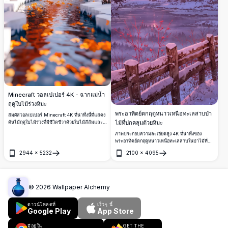
Minecraft วอลเปเปอร์ 4K - ฉากแม่น้ำ
ฤดูใบไม้ร่วงหิมะ
พระอาทิตย์ตกฤดูหนาวเหนือทะเลสาบป่า
สัมผัสวอลเปเปอร์ Minecraft 4K ที่น่าทึ่งนี้ที่แสดง
ไม้ที่ปกคลุมด้วยหิมะ
ต้นไม้ฤดูใบไม้ร่วงที่มีชีวิตชีวาด้วยใบไม้สีส้มและ
แดงเปลวไฟตามแม่น้ำอันเงียบสงบ ภูมิทัศน์ที่
ภาพประกอบความละเอียดสูง 4K ที่น่าทึ่งของ
ปกคลุมด้วยหิมะสร้างฉากการเปลี่ยนผ่านฤดูกาลอัน
พระอาทิตย์ตกฤดูหนาวเหนือทะเลสาบในป่าไม้ที่
มหัศจรรย์ด้วยใบไม้ร่วงที่กระจัดกระจายลอยอยู่บน
ปกคลุมด้วยหิมะ ท้องฟ้าสว่างไสวด้วยสีชมพูและสี
น้ำใสเหมือนคริสตัล
2944
×
5232
2100
×
4095
ม่วงอันสดใส สะท้อนบนผิวน้ำที่เงียบสงบ ต้นไม้ที่
เปิด
เปิด
ปกคลุมด้วยหิมะและรั้วไม้ล้อมรอบทิวทัศน์อันเงียบ
สงบ โดยมีผลเบอร์รี่สีแดงเพิ่มสีสัน เหมาะสำหรับผู้
รักธรรมชาติและผู้ที่ชื่นชอบศิลปะที่กำลังมองหา
ฉากฤดูหนาวที่เงียบสงบและมีคุณภาพสูง
©
2026
Wallpaper Alchemy
ดาวน์โหลดที่
เร็วๆ นี้
Google Play
App Store
มีอยู่ใน
GET THE