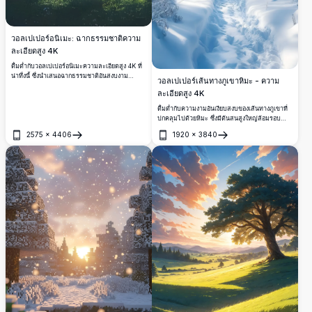
วอลเปเปอร์อนิเมะ: ฉากธรรมชาติความ
ละเอียดสูง 4K
ดื่มด่ำกับวอลเปเปอร์อนิเมะความละเอียดสูง 4K ที่
น่าทึ่งนี้ ซึ่งนำเสนอฉากธรรมชาติอันสงบงาม
วอลเปเปอร์เส้นทางภูเขาหิมะ - ความ
ทะเลสาบที่เงียบสงบตั้งอยู่ระหว่างภูเขาเขียวขจี
ละเอียดสูง 4K
ลักษณ์โดดเด่น ล้อมรอบด้วยต้นไม้สูงและ
พระอาทิตย์ที่ส่องแสงอันอบอุ่นของสีทอง เก้าอี้ไม้
ดื่มด่ำกับความงามอันเงียบสงบของเส้นทางภูเขาที่
ดึงดูดใจการใคร่ครวญอย่างสงบผสานกับสีสันสดใส
ปกคลุมไปด้วยหิมะ ซึ่งมีต้นสนสูงใหญ่ล้อมรอบ
และศิลปะที่ละเอียด เหมาะสำหรับการเสริมความ
วอลเปเปอร์ความละเอียดสูงนี้จับภาพยอดเขาอัน
2575
×
4406
1920
×
3840
งามให้กับหน้าจอเดสก์ท็อปหรือมือถือของคุณด้วย
สง่างามและภูมิทัศน์ฤดูหนาวอันเงียบสงบ เหมาะ
เปิด
เปิด
ภาพที่งดงามและคุณภาพสูง
สำหรับผู้ที่รักความงามตามธรรมชาติที่ยังไม่ถูก
แตะต้อง