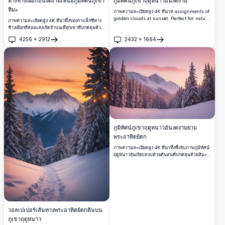
ภูมิทัศน์ภูเขาฤดูหนาวอันงดงาม
ทางช้างเผือกอันงดงามเหนือภูมิทัศน์ภูเขา
หิมะ
ภาพความละเอียดสูง 4K ที่น่าท assignments of
golden clouds at sunset. Perfect for nature
ภาพความละเอียดสูง 4K ที่น่าทึ่งของกาแล็กซีทาง
lovers, this stunning scene captures the
ช้างเผือกที่ส่องแสงเจิดจ้าบนเทือกเขาที่ปกคลุมด้วย
tranquil beauty of a winter wilderness,
หิมะ ฉากนี้มียอดเขาที่ปกคลุมด้วยหิมะและ
4256
×
2912
2432
×
1664
ideal for wall art, backgrounds, or travel
ทะเลสาบอันเงียบสงบที่สะท้อนท้องฟ้าที่เต็มไปด้วย
เปิด
เปิด
inspiration.
ดวงดาว ป่าฤดูหนาวอันน่าทึ่งนี้ภายใต้ท้องฟ้ายาม
ค่ำคืนที่เต็มไปด้วยดวงดาวเหมาะสำหรับผู้ที่ชื่น
ชอบธรรมชาติ นักดูดาว และผู้ที่แสวงหาความงาม
ของภูมิทัศน์ที่ยังไม่ถูกแตะต้อง
ภูมิทัศน์ภูเขาฤดูหนาวอันงดงามยาม
พระอาทิตย์ตก
ภาพความละเอียดสูง 4K ที่น่าทึ่งซึ่งจับภาพภูมิทัศน์
ฤดูหนาวอันเงียบสงบด้วยต้นสนที่ปกคลุมด้วยหิมะ
ซึ่งกั้นเส้นทางไปสู่ภูเขาอันยิ่งใหญ่ ท้องฟ้าสว่างไสว
ด้วยสีชมพูและม่วงอ่อนในช่วงพระอาทิตย์ตกอัน
เงียบสงบ สร้างฉากที่มหัศจรรย์และสงบสุข เหมาะ
สำหรับผู้รักธรรมชาติ ภาพถ่ายอันน่าทึ่งนี้แสดงให้
เห็นถึงความงามของฤดูหนาวในภูเขา เหมาะ
สำหรับศิลปะติดผนัง วอลเปเปอร์เดสก์ท็อป หรือ
แรงบันดาลใจในการเดินทาง
วอลเปเปอร์เส้นทางพระอาทิตย์ตกดินบน
ภูเขาฤดูหนาว