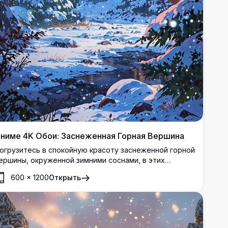
ниме 4K Обои: Заснеженная Горная Вершина
огрузитесь в спокойную красоту заснеженной горной
ершины, окруженной зимними соснами, в этих
отрясающих аниме обоях с разрешением 4K.
600
×
1200
Открыть
деально для тех, кто любит спокойствие природы,
очетанное с очарованием аниме-искусства.