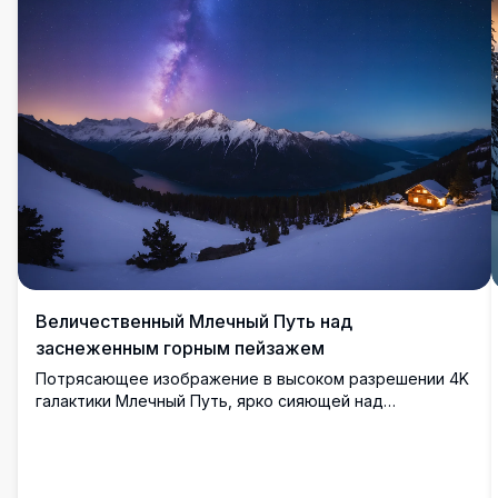
Величественный Млечный Путь над
заснеженным горным пейзажем
Потрясающее изображение в высоком разрешении 4K
галактики Млечный Путь, ярко сияющей над
заснеженным горным хребтом. Сцена включает
заснеженные вершины и спокойное озеро,
отражающее звездное небо. Эта захватывающая дух
зимняя пустыня под звездной ночью идеальна для