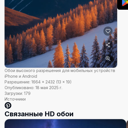
Обои высокого разрешения для мобильных устройств
iPhone и Android
Разрешение:
1664
×
2432
(
13
×
19
)
Опубликовано:
18 мая 2025 г.
Загрузки:
179
Источники
Связанные HD обои