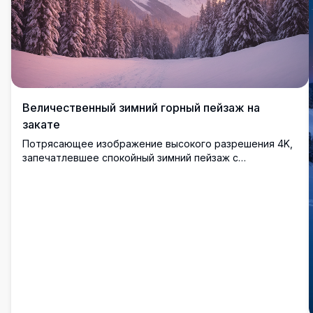
Величественный зимний горный пейзаж на
закате
Потрясающее изображение высокого разрешения 4K,
запечатлевшее спокойный зимний пейзаж с
заснеженными соснами, обрамляющими тропу,
ведущую к величественным горам. Небо светится
мягкими розовыми и фиолетовыми оттенками во время
тихого заката, создавая волшебную и
умиротворяющую сцену. Идеально для любителей
природы, эта потрясающая фотография
демонстрирует красоту зимы в горах, подходя для
настенного искусства, обоев рабочего стола или
вдохновения для путешествий.