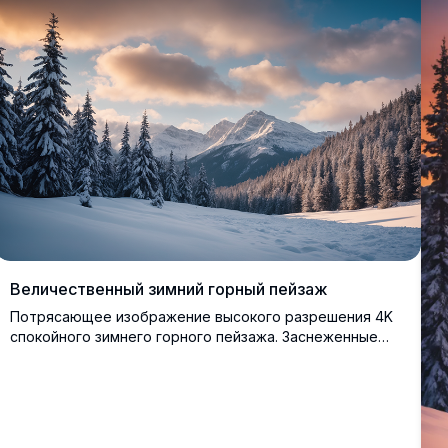
Величественный зимний горный пейзаж
Потрясающее изображение высокого разрешения 4K
спокойного зимнего горного пейзажа. Заснеженные
вечнозеленые деревья обрамляют нетронутую
снежную долину, ведущую к возвышающимся,
суровым вершинам под драматичным небом с мягкими
золотистыми облаками на закате. Идеально для
любителей природы, эта захватывающая сцена