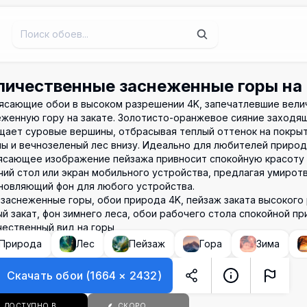
личественные заснеженные горы на 
ясающие обои в высоком разрешении 4K, запечатлевшие вел
еженную гору на закате. Золотисто-оранжевое сияние заходя
щает суровые вершины, отбрасывая теплый оттенок на покры
ны и вечнозеленый лес внизу. Идеально для любителей природ
ясающее изображение пейзажа привносит спокойную красоту 
чий стол или экран мобильного устройства, предлагая умиро
новляющий фон для любого устройства.
 заснеженные горы, обои природа 4K, пейзаж заката высокого
й закат, фон зимнего леса, обои рабочего стола спокойной пр
чественный вид на горы
Природа
Лес
Пейзаж
Гора
Зима
Скачать обои
(
1664
×
2432
)
ДОСТУПНО В
СКОРО