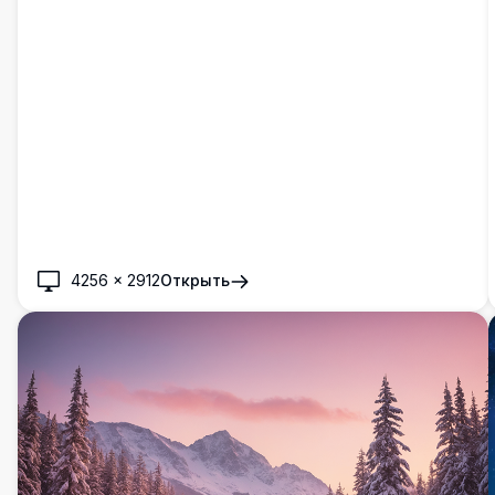
любителей природы, наблюдателей за звездами и тех,
кто ищет красоту нетронутых пейзажей.
4256
×
2912
Открыть