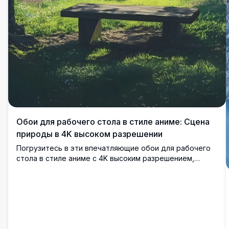
Обои для рабочего стола в стиле аниме: Сцена
природы в 4K высоком разрешении
Погрузитесь в эти впечатляющие обои для рабочего
стола в стиле аниме с 4K высоким разрешением,
изображая умиротворяющую сцену природы.
Спокойное озеро уютно расположено между пышными
зелеными горами, окруженное возвышающимися
деревьями и сияющим солнцем, отбрасывающим
золотистые лучи. Деревянная скамейка приглашает к
мирному созерцанию, смешивая живые цвета и