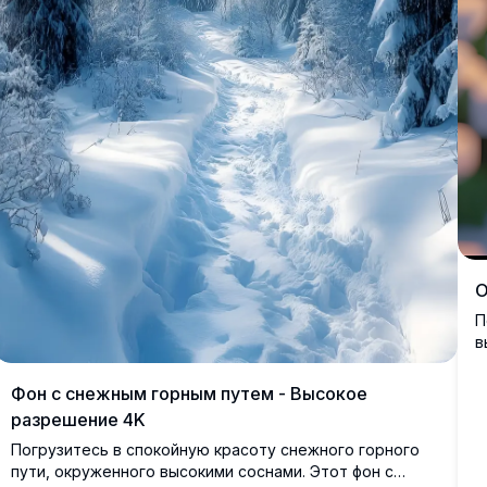
О
П
в
з
п
Фон с снежным горным путем - Высокое
ч
разрешение 4K
э
Погрузитесь в спокойную красоту снежного горного
пути, окруженного высокими соснами. Этот фон с