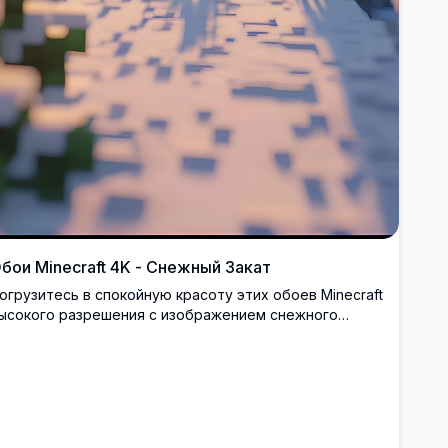
бои Minecraft 4K - Снежный Закат
огрузитесь в спокойную красоту этих обоев Minecraft
ысокого разрешения с изображением снежного
аката. Снежинки нежно падают среди
икселизированных деревьев, создавая спокойную и
арующую сцену, идеальную для устройства любого
нтузиаста Minecraft.