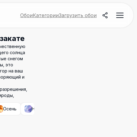
Обои
Категории
Загрузить обои
закате
ичественную
щего солнца
тые снегом
ы, это
гор на ваш
творяющий и
 разрешения,
ироды,
Осень
Небо