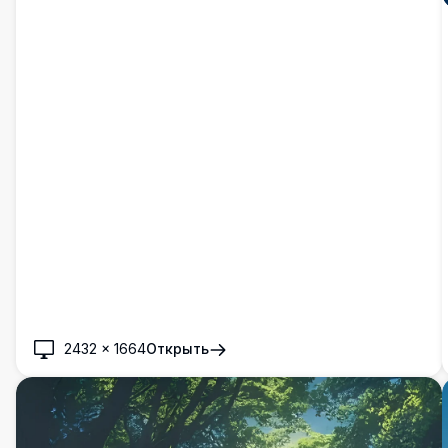
2432
×
1664
Открыть