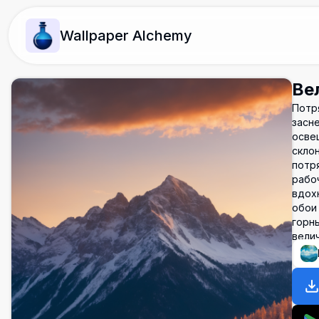
Wallpaper Alchemy
Ве
Потр
засн
осве
скло
потр
рабо
вдох
обои
горны
вели