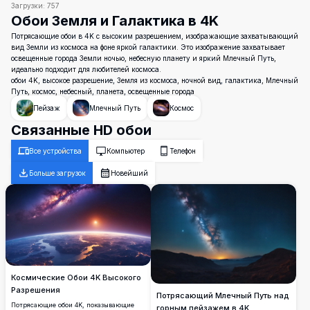
Загрузки:
757
Обои Земля и Галактика в 4K
Потрясающие обои в 4K с высоким разрешением, изображающие захватывающий
вид Земли из космоса на фоне яркой галактики. Это изображение захватывает
освещенные города Земли ночью, небесную планету и яркий Млечный Путь,
идеально подходит для любителей космоса.
обои 4K, высокое разрешение, Земля из космоса, ночной вид, галактика, Млечный
Путь, космос, небесный, планета, освещенные города
Пейзаж
Млечный Путь
Космос
Связанные HD обои
Все устройства
Компьютер
Телефон
Больше загрузок
Новейший
Космические Обои 4K Высокого
Разрешения
Потрясающий Млечный Путь над
Потрясающие обои 4K, показывающие
горным пейзажем в 4K