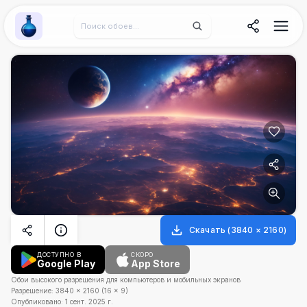
Wallpaper Alchemy
Скачать
(
3840
×
2160
)
ДОСТУПНО В
СКОРО
Google Play
App Store
Обои высокого разрешения для компьютеров и мобильных экранов
Разрешение:
3840
×
2160
(
16
×
9
)
Опубликовано:
1 сент. 2025 г.