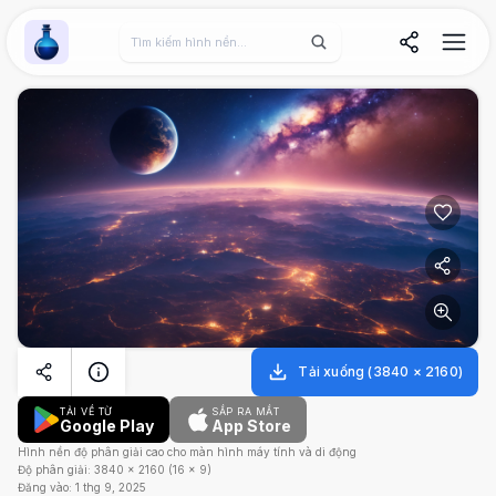
Wallpaper Alchemy
Tải xuống
(
3840
×
2160
)
TẢI VỀ TỪ
SẮP RA MẮT
Google Play
App Store
Hình nền độ phân giải cao cho màn hình máy tính và di động
Độ phân giải:
3840
×
2160
(
16
×
9
)
Đăng vào:
1 thg 9, 2025