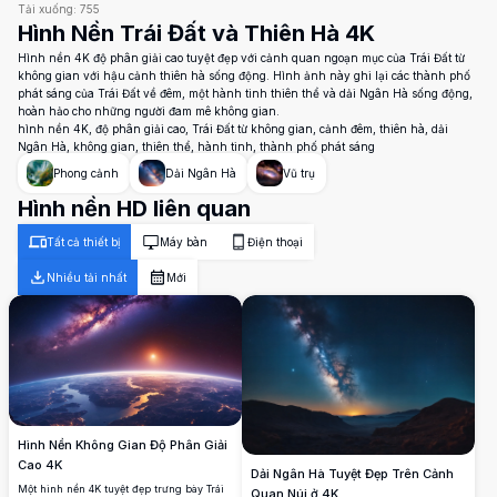
Tải xuống:
755
Hình Nền Trái Đất và Thiên Hà 4K
Hình nền 4K độ phân giải cao tuyệt đẹp với cảnh quan ngoạn mục của Trái Đất từ
không gian với hậu cảnh thiên hà sống động. Hình ảnh này ghi lại các thành phố
phát sáng của Trái Đất về đêm, một hành tinh thiên thể và dải Ngân Hà sống động,
hoàn hảo cho những người đam mê không gian.
hình nền 4K, độ phân giải cao, Trái Đất từ không gian, cảnh đêm, thiên hà, dải
Ngân Hà, không gian, thiên thể, hành tinh, thành phố phát sáng
Phong cảnh
Dải Ngân Hà
Vũ trụ
Hình nền HD liên quan
Tất cả thiết bị
Máy bàn
Điện thoại
Nhiều tải nhất
Mới
Hình Nền Không Gian Độ Phân Giải
Cao 4K
Dải Ngân Hà Tuyệt Đẹp Trên Cảnh
Một hình nền 4K tuyệt đẹp trưng bày Trái
Quan Núi ở 4K