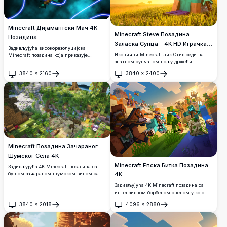
Minecraft Дијамантски Мач 4K
Minecraft Steve Позадина
Позадина
Заласка Сунца – 4K HD Играчка
Задивљујућа високорезолуцијска
Уметност
Иконични Minecraft лик Стив седи на
Minecraft позадина која приказује
златном сунчаном пољу држећи
иконични дијамантски мач окружен
дијамантски пијук, спајајући пиксел-арт
светлећим плавим енергетским
3840
×
2160
3840
×
2400
стил са задивљујућом позадином заласка
прстеновима и светлосним ефектима.
Отвори
Отвори
сунца из стварног света. Савршена
Савршена за фанове популарне sandbox
позадина за Minecraft обожаватеље и
игре који траже премијум квалитет
ентузијасте играња.
позадина са живописним бојама и
динамичким визуелним елементима.
Minecraft Позадина Зачараног
Шумског Села 4K
Minecraft Епска Битка Позадина
Задивљујућа 4K Minecraft позадина са
буjном зачараном шумском вилом са
4K
античким рушевинама, шареним
Задивљујућа 4K Minecraft позадина са
цвећем, дрвеним конструкцијама и
интензивном борбеном сценом у којој
живописним зеленилом. Савршено за
играчи јашу коње, а зомбији, кријепери
позадине радне површине са ултра-
3840
×
2018
4096
×
2880
и скелети се сукобљавају широм
Отвори
Отвори
високом резолуцијом.
живописног коцкастог пејзажа под
златним небом.