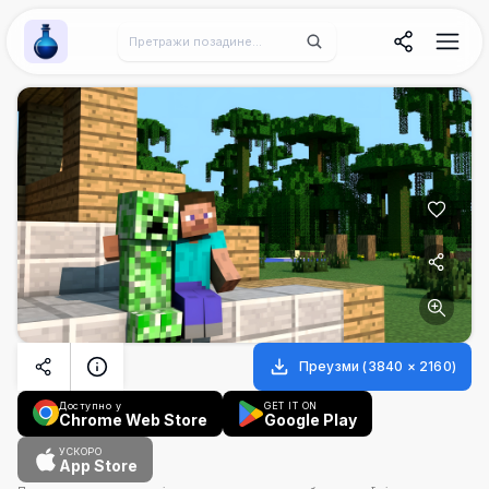
Wallpaper Alchemy
Преузми
(
3840
×
2160
)
Доступно у
GET IT ON
Chrome Web Store
Google Play
УСКОРО
App Store