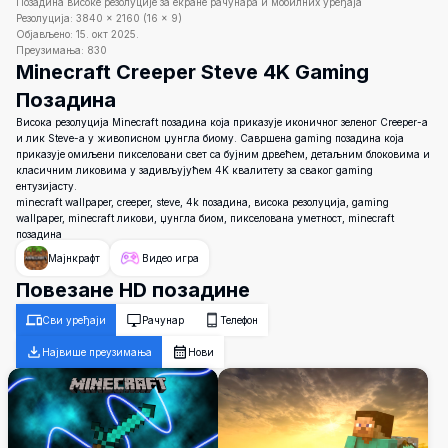
Позадина високе резолуције за екране рачунара и мобилних уређаја
Резолуција:
3840
×
2160
(
16
×
9
)
Објављено:
15. окт 2025.
Преузимања:
830
Minecraft Creeper Steve 4K Gaming
Позадина
Висока резолуција Minecraft позадина која приказује иконичног зеленог Creeper-а
и лик Steve-а у живописном џунгла биому. Савршена gaming позадина која
приказује омиљени пикселовани свет са бујним дрвећем, детаљним блоковима и
класичним ликовима у задивљујућем 4K квалитету за сваког gaming
ентузијасту.
minecraft wallpaper, creeper, steve, 4k позадина, висока резолуција, gaming
wallpaper, minecraft ликови, џунгла биом, пикселована уметност, minecraft
позадина
Мајнкрафт
Видео игра
Повезане HD позадине
Сви уређаји
Рачунар
Телефон
Највише преузимања
Нови