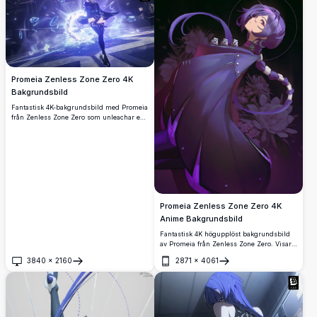
Promeia Zenless Zone Zero 4K
Bakgrundsbild
Fantastisk 4K-bakgrundsbild med Promeia
från Zenless Zone Zero som unleachar en
kraftfull is- och elektrisk förmåga.
Dynamisk stridspose med glödande lila
och blå energikristaller i en cinematisk
högupplöst render.
Promeia Zenless Zone Zero 4K
Anime Bakgrundsbild
Fantastisk 4K högupplöst bakgrundsbild
av Promeia från Zenless Zone Zero. Visar
karaktären med lila hår i en mörk,
3840
×
2160
2871
×
4061
atmosfärisk miljö som håller en bukett vita
Öppna
Öppna
blommor och bär en detaljerad mörk
kappa.