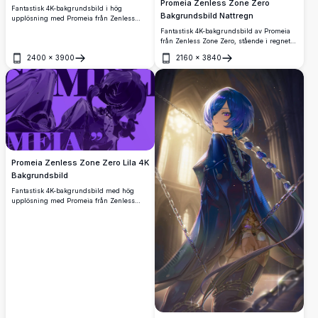
Promeia Zenless Zone Zero
Fantastisk 4K-bakgrundsbild i hög
Bakgrundsbild Nattregn
upplösning med Promeia från Zenless
Zone Zero. Visar karaktären med kort lila
Fantastisk 4K-bakgrundsbild av Promeia
hår, violetta ögon, mörkt taktiskt antägg
från Zenless Zone Zero, stående i regnet
och en mystisk orbital bakgrund med
under en fullmåne. Visar hennes ikoniska
2400
×
3900
2160
×
3840
månfaser.
lila flätade hår, mörk kappa och mekanisk
Öppna
Öppna
rustning i en mörk cyberpunk-stadsmiljö.
Promeia Zenless Zone Zero Lila 4K
Bakgrundsbild
Fantastisk 4K-bakgrundsbild med hög
upplösning med Promeia från Zenless
Zone Zero. Ett mörklila anime-konstverk
med fet typografi och intrikat
karaktärsdesign, perfekt för stationära
datorer och bredbildsskärmar.