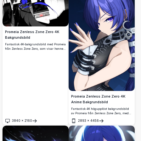
Promeia Zenless Zone Zero 4K
Bakgrundsbild
Fantastisk 4K-bakgrundsbild med Promeia
från Zenless Zone Zero, som visar hennes
ikoniska blå hår och flödande halsduk mot
ett dramatiskt monokromt stadslandskap.
Högupplöst konst perfekt för
skrivbordsbakgrunder.
Promeia Zenless Zone Zero 4K
Anime Bakgrundsbild
Fantastisk 4K högupplöst bakgrundsbild
av Promeia från Zenless Zone Zero, med
hennes karakteristiska blå hår, violetta
3840
×
2160
2893
×
4456
ögon och smidig svart mekanisk rustning.
Öppna
Öppna
En fängslande närbild med en mörkt blå
atmosfärisk bakgrund.