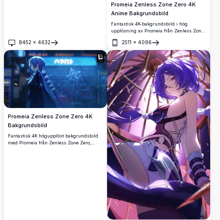
Promeia Zenless Zone Zero 4K
Anime Bakgrundsbild
Fantastisk 4K-bakgrundsbild i hög
upplösning av Promeia från Zenless Zone
Zero, med hennes ikoniska blå hår,
8452
×
4632
2511
×
4096
elegant mörk kappa och lysande kedjor i
Öppna
Öppna
en dramatisk katedralmiljö med gudomligt
ljus.
Promeia Zenless Zone Zero 4K
Bakgrundsbild
Fantastisk 4K högupplöst bakgrundsbild
med Promeia från Zenless Zone Zero,
stående i ett neonbelyst cyberpunk-
stadslandskap. Karaktären visar upp sitt
ikoniska blå hår och eleganta mörka outfit
i cinematografisk kvalitet.