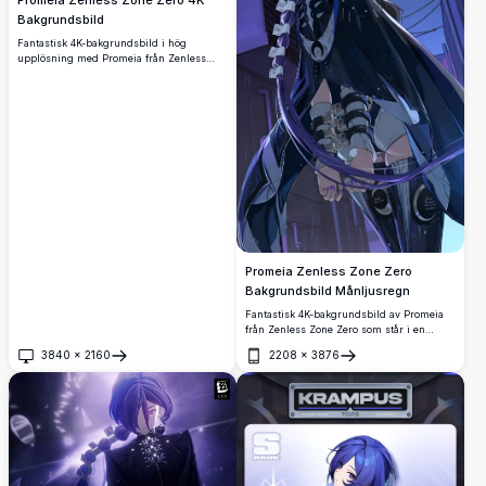
Bakgrundsbild
Fantastisk 4K-bakgrundsbild i hög
upplösning med Promeia från Zenless
Zone Zero. Anime-karaktären har lila hår,
rosa ögon och mörk gotisk rustning,
fångad i en dramatisk cinematografisk
närbild.
Promeia Zenless Zone Zero
Bakgrundsbild Månljusregn
Fantastisk 4K-bakgrundsbild av Promeia
från Zenless Zone Zero som står i en
regnig gränd under fullmåne. Visar
3840
×
2160
2208
×
3876
hennes ikoniska lila hår, mekanisk
Öppna
Öppna
rustning och flödande mörk cape i
hänförande högupplöst detalj.