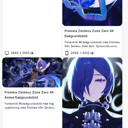
Promeia Zenless Zone Zero 4K
Bakgrundsbild
Fantastisk 4K-bakgrundsbild med Promeia
från Zenless Zone Zero. Dynamiskt anime-
konstverk med livfulla blå toner, futuristisk
3840
×
2160
2066
×
4232
rustning och glödande energieffekter.
Öppna
Öppna
Perfekt högupplöst bakgrundsbild för fans
av spelet.
Promeia Zenless Zone Zero 4K
Anime Bakgrundsbild
Fantastisk 4K-bakgrundsbild med hög
upplösning med Promeia från Zenless
Zone Zero, som visar den blåhåriga
karaktären i ett snyggt mörkt outfit mot ett
futuristiskt cyberpunk-nattlandskap med
dynamiska ljuseffekter.