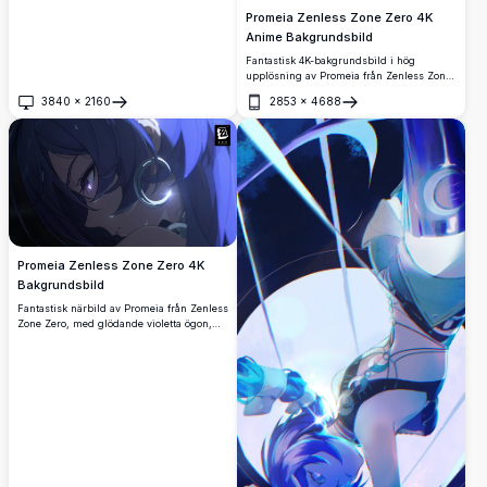
Promeia Zenless Zone Zero 4K
Anime Bakgrundsbild
Fantastisk 4K-bakgrundsbild i hög
upplösning av Promeia från Zenless Zone
Zero, med hennes karakteristiska lila hår,
3840
×
2160
2853
×
4688
violetta ögon och elegant stridsdräkt, mot
Öppna
Öppna
en dramatisk lysande bakgrund med
dynamiska ljuseffekter.
Promeia Zenless Zone Zero 4K
Bakgrundsbild
Fantastisk närbild av Promeia från Zenless
Zone Zero, med glödande violetta ögon,
mörkblått hår och ett lysande ringörhänge.
En högupplöst 4K-bakgrundsbild med
dramatisk cinematisk belysning och
mörka blå toner.