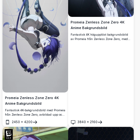
Promeia Zenless Zone Zero 4K
Anime Bakgrundsbild
Fantastisk 4K högupplöst bakgrundsbild
av Promeia från Zenless Zone Zero, med
hennes ikoniska blå hår och mörka
rygglösa outfit med halvmåneornament,
renderad i cinematografisk anime-
konststil.
Promeia Zenless Zone Zero 4K
Anime Bakgrundsbild
Fantastisk 4K-bakgrundsbild med Promeia
från Zenless Zone Zero, avbildad upp och
ner i en dynamisk pose omgiven av
2450
×
4200
3840
×
2160
halvmånsmotiv, med flödande lila hår,
Öppna
Öppna
iklädd mörkblå futuristisk rustning mot en
minimalistisk grå bakgrund.