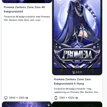
Promeia Zenless Zone Zero 4K
Bakgrundsbild
Fantastisk 4K-bakgrundsbild med Promeia
från Zenless Zone Zero, som visar
karaktären i en dramatisk lila belyst scen
med mörk elegant klädsel och ett
glödande vapen, perfekt för högupplösta
skärmar.
Promeia Zenless Zone Zero
Bakgrundsbild S-Rang
Fantastisk 4K-bakgrundsbild i hög
upplösning av Promeia från Zenless Zone
Zero, med hennes ikoniska mörkblå
3840
×
2160
2160
×
4320
kappa, flätat hår och glödande lila ögon.
Öppna
Öppna
Ett S-Rang karaktärskort med eleganta
futuristiska detaljer.