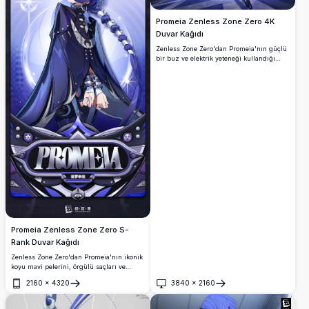
Promeia Zenless Zone Zero 4K
Duvar Kağıdı
Zenless Zone Zero'dan Promeia'nın güçlü
bir buz ve elektrik yeteneği kullandığı
çarpıcı 4K duvar kağıdı. Sinematik yüksek
çözünürlüklü bir render'da parlayan mor
ve mavi enerji kristalleriyle dinamik bir
dövüş pozu.
Promeia Zenless Zone Zero S-
Rank Duvar Kağıdı
Zenless Zone Zero'dan Promeia'nın ikonik
koyu mavi pelerini, örgülü saçları ve
parlayan mor gözleriyle öne çıktığı çarpıcı
2160
×
4320
3840
×
2160
4K yüksek çözünürlüklü duvar kağıdı.
Aç
Aç
Zarif fütüristik detaylara sahip S-Rank
karakter kartı sanatı.