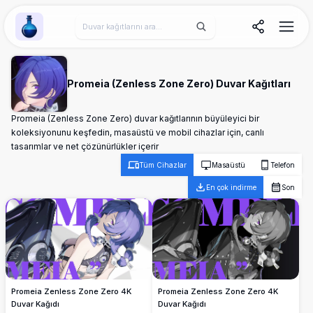
Wallpaper Alchemy
Promeia (Zenless Zone Zero) Duvar Kağıtları
Promeia (Zenless Zone Zero) duvar kağıtlarının büyüleyici bir
koleksiyonunu keşfedin, masaüstü ve mobil cihazlar için, canlı
tasarımlar ve net çözünürlükler içerir
Tüm Cihazlar
Masaüstü
Telefon
En çok indirme
Son
Promeia Zenless Zone Zero 4K
Promeia Zenless Zone Zero 4K
Duvar Kağıdı
Duvar Kağıdı