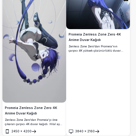
Promeia Zenless Zone Zero 4K
Anime Duvar Kağıdı
Zenless Zone Zero'dan Promeia'nın
çarpıcı 4K yüksek çözünürlüklü duvar
kağıdı. İkonik mavi saçları ve hilal
süslemeli karanlık sırt dekolteli kıyafetiyle
sinematik anime sanat tarzında
işlenmiştir.
Promeia Zenless Zone Zero 4K
Anime Duvar Kağıdı
Zenless Zone Zero'dan Promeia'yı öne
çıkaran çarpıcı 4K duvar kağıdı. Hilal ay
motifleriyle çevrili dinamik bir pozda ters
2450
×
4200
3840
×
2160
olarak tasvir edilmiş, mor saçları
Aç
Aç