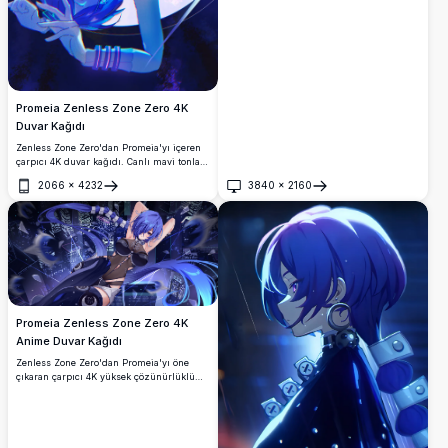
Promeia Zenless Zone Zero 4K
Duvar Kağıdı
Zenless Zone Zero'dan Promeia'yı içeren
çarpıcı 4K duvar kağıdı. Canlı mavi tonlar,
fütüristik zırh ve parlayan enerji
2066
×
4232
3840
×
2160
efektleriyle dinamik anime sanat eseri.
Aç
Aç
Oyun hayranları için mükemmel yüksek
çözünürlüklü duvar kağıdı.
Promeia Zenless Zone Zero 4K
Anime Duvar Kağıdı
Zenless Zone Zero'dan Promeia'yı öne
çıkaran çarpıcı 4K yüksek çözünürlüklü
duvar kağıdı. Dinamik ışıklandırma
efektleriyle fütüristik bir cyberpunk gece
şehir manzarasını arka plan olarak
kullanan mavi saçlı karakteri şık koyu
kıyafetiyle sergiliyor.