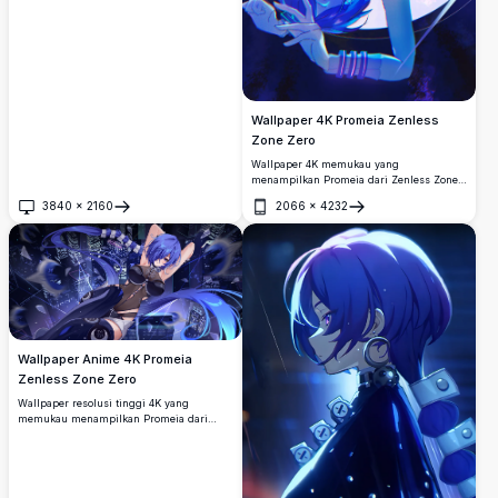
Wallpaper 4K Promeia Zenless
Zone Zero
Wallpaper 4K memukau yang
menampilkan Promeia dari Zenless Zone
Zero. Karya seni anime dinamis dengan
3840
×
2160
2066
×
4232
nuansa biru cerah, armor futuristik, dan
Buka
Buka
efek energi bercahaya. Wallpaper resolusi
tinggi yang sempurna untuk para
penggemar game.
Wallpaper Anime 4K Promeia
Zenless Zone Zero
Wallpaper resolusi tinggi 4K yang
memukau menampilkan Promeia dari
Zenless Zone Zero, memperlihatkan
karakter berambut biru dengan pakaian
gelap yang elegan di latar pemandangan
kota malam cyberpunk futuristik dengan
efek pencahayaan dinamis.