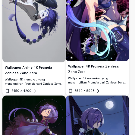
Wallpaper 4K Promeia Zenless
Wallpaper Anime 4K Promeia
Zone Zero
Zenless Zone Zero
Wallpaper 4K memukau yang
Wallpaper 4K memukau yang
menampilkan Promeia dari Zenless Zone
menampilkan Promeia dari Zenless Zone
Zero, memperlihatkan rambut ungu
Zero, digambarkan dalam pose dinamis
2450
×
4200
3540
×
5998
ikoniknya, kostum tempur futuristik, dan
terbalik dikelilingi motif bulan sabit,
Buka
Buka
jejak energi biru bercahaya dengan latar
rambut ungu terurai, mengenakan armor
langit kota merah dramatis di malam hari.
futuristik biru gelap dengan latar
belakang abu-abu minimalis.