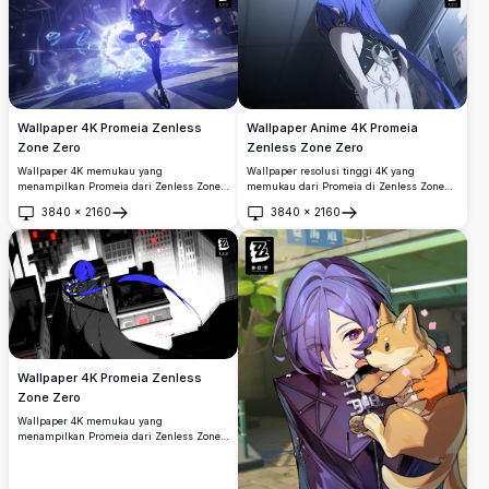
Wallpaper 4K Promeia Zenless
Wallpaper Anime 4K Promeia
Zone Zero
Zenless Zone Zero
Wallpaper 4K memukau yang
Wallpaper resolusi tinggi 4K yang
menampilkan Promeia dari Zenless Zone
memukau dari Promeia di Zenless Zone
Zero, melepaskan kemampuan es dan
Zero, menampilkan rambut biru ikoniknya
3840
×
2160
3840
×
2160
listrik yang dahsyat. Pose pertarungan
dan pakaian punggung terbuka berwarna
Buka
Buka
dinamis dengan kristal energi ungu dan
gelap dengan ornamen bulan sabit,
biru bercahaya dalam render sinematik
dirender dalam gaya seni anime
resolusi tinggi.
sinematik.
Wallpaper 4K Promeia Zenless
Zone Zero
Wallpaper 4K memukau yang
menampilkan Promeia dari Zenless Zone
Zero, memperlihatkan rambut biru
ikoniknya dan syal yang melambai di
depan lanskap kota monokrom yang