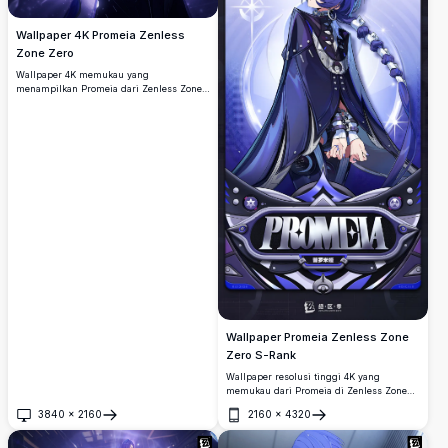
Wallpaper 4K Promeia Zenless
Zone Zero
Wallpaper 4K memukau yang
menampilkan Promeia dari Zenless Zone
Zero, memperlihatkan karakter dalam
adegan dramatis berlatarkan cahaya ungu
dengan pakaian elegan gelap dan senjata
bercahaya, sempurna untuk layar resolusi
tinggi.
Wallpaper Promeia Zenless Zone
Zero S-Rank
Wallpaper resolusi tinggi 4K yang
memukau dari Promeia di Zenless Zone
Zero, menampilkan jubah biru tua
3840
×
2160
2160
×
4320
ikoniknya, rambut kepang, dan mata ungu
Buka
Buka
bercahaya. Karya seni kartu karakter S-
Rank dengan detail futuristik yang elegan.