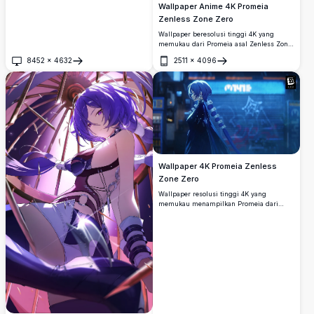
Wallpaper Anime 4K Promeia
Zenless Zone Zero
Wallpaper beresolusi tinggi 4K yang
memukau dari Promeia asal Zenless Zone
Zero, menampilkan rambut birunya yang
8452
×
4632
2511
×
4096
ikonik, mantel gelap yang elegan, dan
Buka
Buka
rantai bercahaya dalam latar katedral
dramatis dengan cahaya ilahi.
Wallpaper 4K Promeia Zenless
Zone Zero
Wallpaper resolusi tinggi 4K yang
memukau menampilkan Promeia dari
Zenless Zone Zero, berdiri di tengah
lanskap kota cyberpunk yang diterangi
lampu neon. Karakter ini memperlihatkan
rambut biru ikoniknya dan pakaian gelap
yang elegan dengan kualitas sinematik.