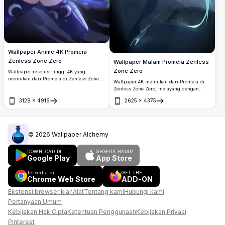
Wallpaper Anime 4K Promeia
Zenless Zone Zero
Wallpaper Malam Promeia Zenless
Zone Zero
Wallpaper resolusi tinggi 4K yang
memukau dari Promeia di Zenless Zone
Wallpaper 4K memukau dari Promeia di
Zero, menampilkan rambut biru-ungu
Zenless Zone Zero, melayang dengan
yang mengalir, motif bulan sabit, dan
anggun di bawah langit bermandikan
energi kosmik gelap yang dinamis,
3128
×
4916
2625
×
4375
cahaya bulan. Menampilkan estetika
Buka
Buka
dirender dalam gaya seni anime
fantasi gelap dengan stoking paha biru,
memesona oleh @akimaple.
sayap mekanik, dan suasana malam yang
misterius.
©
2026
Wallpaper Alchemy
DOWNLOAD DI
SEGERA HADIR
Google Play
App Store
Tersedia di
GET THE
Chrome Web Store
ADD-ON
Ekstensi browser
Iklan
Alat
Tentang kami
Hubungi kami
Pertanyaan Umum
Kebijakan Hak Cipta
Ketentuan Penggunaan
Kebijakan Privasi
Pinterest