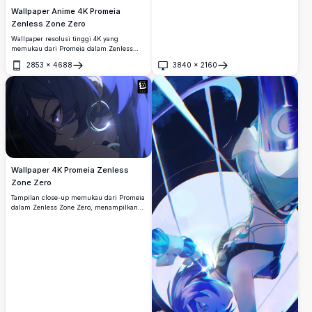
Wallpaper Anime 4K Promeia
Zenless Zone Zero
Wallpaper resolusi tinggi 4K yang
memukau dari Promeia dalam Zenless
Zone Zero, menampilkan rambut ungu
2853
×
4688
3840
×
2160
khasnya, mata violet, dan pakaian tempur
Buka
Buka
yang elegan, dilatarbelakangi latar
dramatis bercahaya dengan efek
pencahayaan yang dinamis.
Wallpaper 4K Promeia Zenless
Zone Zero
Tampilan close-up memukau dari Promeia
dalam Zenless Zone Zero, menampilkan
mata ungu bercahaya, rambut biru tua,
dan anting cincin bercahaya. Wallpaper
4K resolusi tinggi dengan pencahayaan
sinematik dramatis dan nuansa biru yang
gelap.