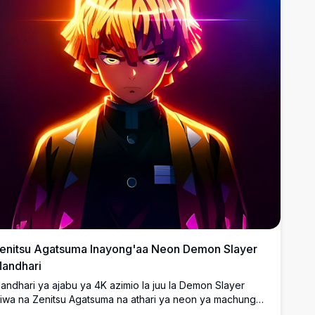
enitsu Agatsuma Inayong'aa Neon Demon Slayer
andhari
andhari ya ajabu ya 4K azimio la juu la Demon Slayer
kiwa na Zenitsu Agatsuma na athari ya neon ya machungwa
nayong'aa kwa nguvu, usemi mkali, na mandhari ya giza ya