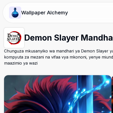
Wallpaper Alchemy
Demon Slayer Mandha
Chunguza mkusanyiko wa mandhari ya Demon Slayer ya
kompyuta za mezani na vifaa vya mkononi, yenye miun
maazimio ya wazi