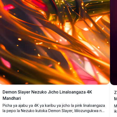
Demon Slayer Nezuko Jicho Linaloangaza 4K
Z
Mandhari
M
Picha ya ajabu ya 4K ya karibu ya jicho la pink linaloangaza
M
la pepo la Nezuko kutoka Demon Slayer, lililozungukwa na
i
cheche za moto, nywele ndefu nyeusi zinazopepea, na
i