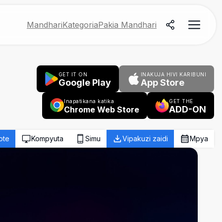
Mandhari
Kategoria
Pakia Mandhari
GET IT ON
INAKUJA HIVI KARIBUNI
Google Play
App Store
Inapatikana katika
GET THE
ADD-ON
Chrome Web Store
ote
Kompyuta
Simu
Vipakuzi zaidi
Mpya