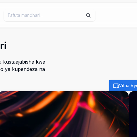
ri
 kustaajabisha kwa
do ya kupendeza na
Vifaa Vy