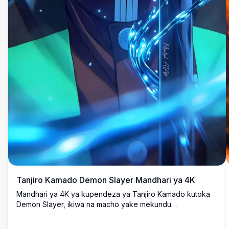
Tanjiro Kamado Demon Slayer Mandhari ya 4K
Mandhari ya 4K ya kupendeza ya Tanjiro Kamado kutoka
Demon Slayer, ikiwa na macho yake mekundu
yanayong'aa, pete za masikio za hanafuda za kipekee, na
athari ya upanga wa kupumua kwa maji ya bluu inayong'aa