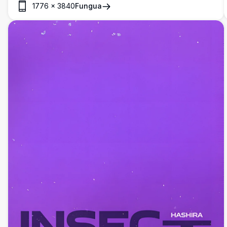
kwenye mandhari ya nyuma yenye giza.
1776
×
3840
Fungua