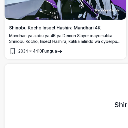
Shinobu Kocho Insect Hashira Mandhari 4K
Mandhari ya ajabu ya 4K ya Demon Slayer inayomulika
Shinobu Kocho, Insect Hashira, katika mtindo wa cyberpunk
wenye rangi ya zambarau. Anasimama kwenye pikipiki na
2034
×
4410
Fungua
vipamba vya nywele vya kipepeo, akionyesha macho yake
maarufu ya violet na nywele ndefu za giza.
Shir