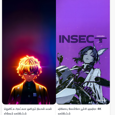
ஜெனிட்சு அகட்சுமா ஒளிரும் நியான் டீமன்
ஷினோபு கோச்சோ பூச்சி ஹஷிரா 4K
ஸ்லேயர் வால்பேப்பர்
வால்பேப்பர்