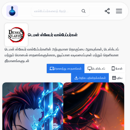
Wallpaper Alchemy
டெமன் ஸ்லேயர் வால்பேப்பர்கள்
டெமன் ஸ்லேயர் வால்பேப்பர்களின் அற்புதமான தொகுப்பை ஆராயுங்கள், டெஸ்க்டாப்
மற்றும் மொபைல் சாதனங்களுக்காக, துடிப்பான வடிவமைப்புகள் மற்றும் தெளிவான
தீர்மானங்களுடன்
அனைத்து சாதனங்கள்
டெஸ்க்டாப்
போன்
அதிக பதிவிறக்கங்கள்
புதிய