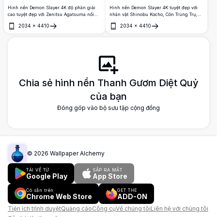
Hình nền Demon Slayer 4K độ phân giải
Hình nền Demon Slayer 4K tuyệt đẹp với
cao tuyệt đẹp với Zenitsu Agatsuma nổi
nhân vật Shinobu Kocho, Côn Trùng Trụ,
bật cùng hiệu ứng phát sáng neon màu
trong phong cách cyberpunk màu tím đầy
2034
×
4410
2034
×
4410
cam ấn tượng, biểu cảm mạnh mẽ và nền
ấn tượng. Cô tạo dáng trên xe máy với phụ
Mở
Mở
tối đầy không khí với ánh sáng đỏ và xanh
kiện tóc hình bướm, khoe đôi mắt tím biếc
rực rỡ.
đặc trưng và mái tóc đen bồng bềnh.
Chia sẻ hình nền Thanh Gươm Diệt Quỷ
của bạn
Đóng góp vào bộ sưu tập cộng đồng
©
2026
Wallpaper Alchemy
TẢI VỀ TỪ
SẮP RA MẮT
Google Play
App Store
Có sẵn trên
GET THE
Chrome Web Store
ADD-ON
Tiện ích trình duyệt
Quảng cáo
Công cụ
Về chúng tôi
Liên hệ với chúng tôi