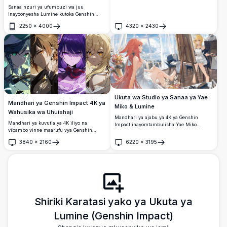
Sanaa nzuri ya ufumbuzi wa juu
inayoonyesha Lumine kutoka Genshin
Impact akiwa na nywele za dhahabu
2250
×
4000
4320
×
2430
zinazotiririka zilizopambwa na maua ya
Fungua
Fungua
yungiyungi laini. Rangi za pastel laini na
mazingira ya ndoto huunda urembo wa
utulivu na wa kiroho unaofaa kwa wapenda
anime na mashabiki wa Genshin Impact.
Ukuta wa Studio ya Sanaa ya Yae
Mandhari ya Genshin Impact 4K ya
Miko & Lumine
Wahusika wa Uhuishaji
Mandhari ya ajabu ya 4K ya Genshin
Mandhari ya kuvutia ya 4K iliyo na
Impact inayomtambulisha Yae Miko
vibambo vinne maarufu vya Genshin
akisimama kwa neema katika gauni
Impact katika muundo wa paneli
nyeupe wakati Lumine anamchora picha
3840
×
2160
6220
×
3195
zilizogawanyika.
Fungua
Fungua
yake katika studio iliyoangazwa na jua
yenye mandhari ya mji na mapambo ya
maua.
Shiriki Karatasi yako ya Ukuta ya
Lumine (Genshin Impact)