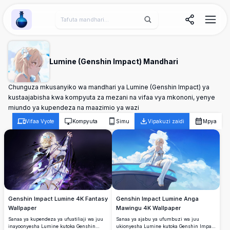
Wallpaper Alchemy
Lumine (Genshin Impact) Mandhari
Chunguza mkusanyiko wa mandhari ya Lumine (Genshin Impact) ya
kustaajabisha kwa kompyuta za mezani na vifaa vya mkononi, yenye
miundo ya kupendeza na maazimio ya wazi
Vifaa Vyote
Kompyuta
Simu
Vipakuzi zaidi
Mpya
Genshin Impact Lumine 4K Fantasy
Genshin Impact Lumine Anga
Wallpaper
Mawingu 4K Wallpaper
Sanaa ya kupendeza ya ufuatiliaji wa juu
Sanaa ya ajabu ya ufumbuzi wa juu
inayoonyesha Lumine kutoka Genshin
ukionyesha Lumine kutoka Genshin Impact