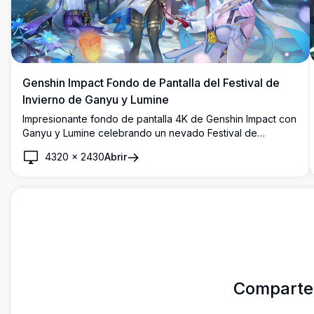
Genshin Impact Fondo de Pantalla del Festival de
Invierno de Ganyu y Lumine
Impresionante fondo de pantalla 4K de Genshin Impact con
Ganyu y Lumine celebrando un nevado Festival de
Linternas en el Puerto de Liyue. Linternas celestiales
4320
×
2430
Abrir
brillantes, flores de loto azules y arquitectura tradicional
china crean una impresionante escena nocturna invernal.
Comparte 