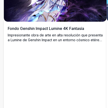
Fondo Genshin Impact Lumine 4K Fantasía
Impresionante obra de arte en alta resolución que presenta
a Lumine de Genshin Impact en un entorno cósmico etéreo.
La viajera rubia se muestra con cabello flotante y energía
púrpura mística girando a su alrededor contra un fondo de
noche estrellada.