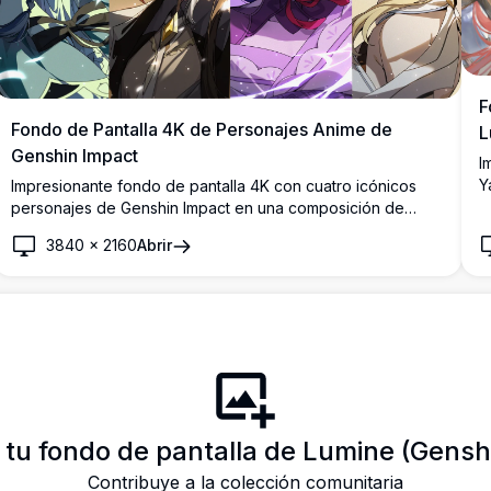
F
Fondo de Pantalla 4K de Personajes Anime de
L
Genshin Impact
I
Y
Impresionante fondo de pantalla 4K con cuatro icónicos
m
personajes de Genshin Impact en una composición de
p
paneles divididos. Cada personaje muestra colores de ojos
3840
×
2160
Abrir
únicos y diseños distintivos, renderizados en un
impresionante estilo de arte anime en alta resolución con
efectos de iluminación vívidos.
tu fondo de pantalla de Lumine (Gensh
Contribuye a la colección comunitaria