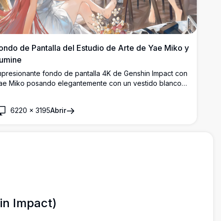
ondo de Pantalla del Estudio de Arte de Yae Miko y
umine
mpresionante fondo de pantalla 4K de Genshin Impact con
ae Miko posando elegantemente con un vestido blanco
ientras Lumine pinta su retrato en un estudio iluminado
or el sol con vistas a la ciudad y arreglos florales.
6220
×
3195
Abrir
in Impact)