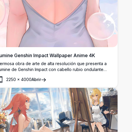
umine Genshin Impact Wallpaper Anime 4K
ermosa obra de arte de alta resolución que presenta a
umine de Genshin Impact con cabello rubio ondulante
dornado con delicadas flores de lirio. La suave paleta de
2250
×
4000
Abrir
olores pasteles y la atmósfera soñadora crean una
stética serena y etérea perfecta para entusiastas del
nime y fanáticos de Genshin Impact.