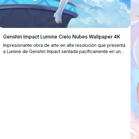
Genshin Impact Lumine Cielo Nubes Wallpaper 4K
Impresionante obra de arte en alta resolución que presenta
a Lumine de Genshin Impact sentada pacíficamente en una
plataforma futurista rodeada de hermosos cielos azules y
nubes blancas esponjosas. Este sereno wallpaper estilo
anime captura una atmósfera soñadora y etérea perfecta
para fondos de escritorio.