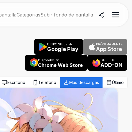
antalla
Categorías
Subir fondo de pantalla
DISPONIBLE EN
PRÓXIMAMENTE
Google Play
App Store
Disponible en
GET THE
ADD-ON
Chrome Web Store
Escritorio
Teléfono
Más descargas
Último