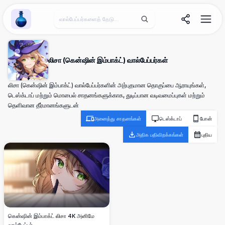
Wallpaper Alchemy
லிசா (கென்ஷின் இம்பாக்ட்) வால்பேப்பர்கள்
லிசா (கென்ஷின் இம்பாக்ட்) வால்பேப்பர்களின் அற்புதமான தொகுப்பை ஆராயுங்கள்,
டெஸ்க்டாப் மற்றும் மொபைல் சாதனங்களுக்காக, துடிப்பான வடிவமைப்புகள் மற்றும்
தெளிவான தீர்மானங்களுடன்
அனைத்து சாதனங்கள்
டெஸ்க்டாப்
போன்
அதிக பதிவிறக்கங்கள்
புதிய
கென்ஷின் இம்பாக்ட் லிசா 4K அனிமே
வால்பேப்பர்