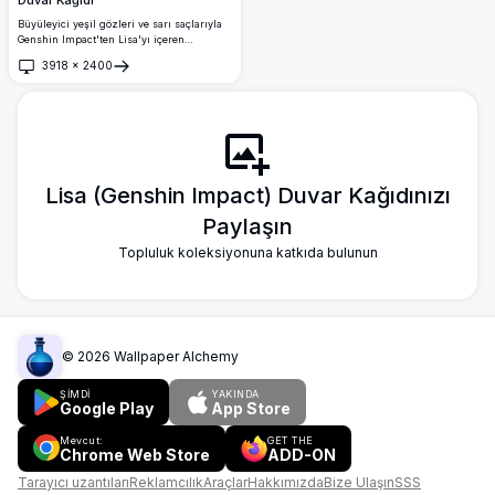
Büyüleyici yeşil gözleri ve sarı saçlarıyla
Genshin Impact'ten Lisa'yı içeren
muhteşem yüksek çözünürlüklü anime
3918
×
2400
duvar kağıdı. Sevilen elektro büyücü
Aç
karakterini güzel detaylarla sergileyen
mükemmel 4K kalite sanat eseri, masaüstü
arka planları ve mobil ekranlar için ideal.
Lisa (Genshin Impact) Duvar Kağıdınızı
Paylaşın
Topluluk koleksiyonuna katkıda bulunun
©
2026
Wallpaper Alchemy
ŞİMDİ
YAKINDA
Google Play
App Store
Mevcut:
GET THE
Chrome Web Store
ADD-ON
Tarayıcı uzantıları
Reklamcılık
Araçlar
Hakkımızda
Bize Ulaşın
SSS