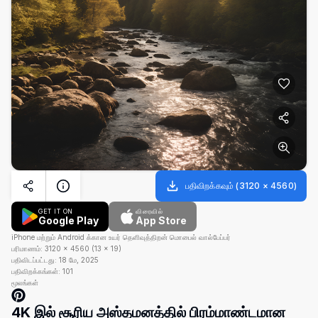
பதிவிறக்கவும்
(
3120
×
4560
)
GET IT ON
விரைவில்
Google Play
App Store
iPhone மற்றும் Android க்கான உயர் தெளிவுத்திறன் மொபைல் வால்பேப்பர்
பரிமாணம்:
3120
×
4560
(
13
×
19
)
பதிவிடப்பட்டது:
18 மே, 2025
பதிவிறக்கங்கள்:
101
மூலங்கள்
4K இல் சூரிய அஸ்தமனத்தில் பிரம்மாண்டமான