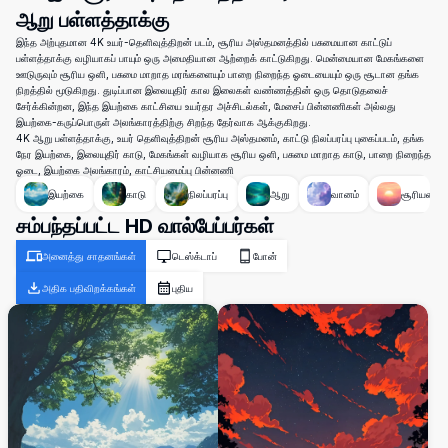
ஆறு பள்ளத்தாக்கு
இந்த அற்புதமான 4K உயர்-தெளிவுத்திறன் படம், சூரிய அஸ்தமனத்தில் பசுமையான காட்டுப்
பள்ளத்தாக்கு வழியாகப் பாயும் ஒரு அமைதியான ஆற்றைக் காட்டுகிறது. மென்மையான மேகங்களை
ஊடுருவும் சூரிய ஒளி, பசுமை மாறாத மரங்களையும் பாறை நிறைந்த ஓடையையும் ஒரு சூடான தங்க
நிறத்தில் மூடுகிறது. துடிப்பான இலையுதிர் கால இலைகள் வண்ணத்தின் ஒரு தொடுதலைச்
சேர்க்கின்றன, இந்த இயற்கை காட்சியை உயர்தர அச்சிடல்கள், மேசைப் பின்னணிகள் அல்லது
இயற்கை-கருப்பொருள் அலங்காரத்திற்கு சிறந்த தேர்வாக ஆக்குகிறது.
4K ஆறு பள்ளத்தாக்கு, உயர் தெளிவுத்திறன் சூரிய அஸ்தமனம், காட்டு நிலப்பரப்பு புகைப்படம், தங்க
நேர இயற்கை, இலையுதிர் காடு, மேகங்கள் வழியாக சூரிய ஒளி, பசுமை மாறாத காடு, பாறை நிறைந்த
ஓடை, இயற்கை அலங்காரம், காட்சியமைப்பு பின்னணி
இயற்கை
காடு
நிலப்பரப்பு
ஆறு
வானம்
சூரியன்
சம்பந்தப்பட்ட HD வால்பேப்பர்கள்
அனைத்து சாதனங்கள்
டெஸ்க்டாப்
போன்
அதிக பதிவிறக்கங்கள்
புதிய