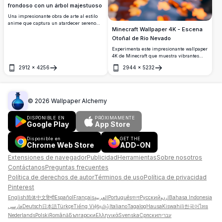
frondoso con un árbol majestuoso
Una impresionante obra de arte al estilo
anime que captura un atardecer sereno
Minecraft Wallpaper 4K - Escena
sobre un valle verde y frondoso. Un árbol
majestuoso se alza en una colina cubierta
Otoñal de Río Nevado
de hierba, bañado en luz dorada, con
Experimenta este impresionante wallpaper
colinas ondulantes y montañas lejanas
4K de Minecraft que muestra vibrantes
bajo un cielo vibrante de nubes rosadas y
árboles otoñales con follaje ardiente
azules. Perfecto para los amantes del arte
2912
×
4256
2944
×
5232
naranja y rojo junto a un río pacífico. El
Abrir
Abrir
de anime en alta resolución y las
paisaje cubierto de nieve crea una escena
ilustraciones digitales inspiradas en la
mágica de transición estacional con hojas
naturaleza.
caídas dispersas flotando en agua
cristalina.
©
2026
Wallpaper Alchemy
DISPONIBLE EN
PRÓXIMAMENTE
Google Play
App Store
Disponible en
GET THE
Chrome Web Store
ADD-ON
Extensiones de navegador
Publicidad
Herramientas
Sobre nosotros
Contáctanos
Preguntas frecuentes
Política de derechos de autor
Términos de uso
Política de privacidad
Pinterest
English
简体中文
हिन्दी
Español
Français
العربية
Português
বাংলা
Русский
اردو
Bahasa Indonesia
فارسی
Deutsch
日本語
Türkçe
Tiếng Việt
தமிழ்
Italiano
Tagalog
Hausa
Kiswahili
한국어
ไทย
Nederlands
Polski
Română
Български
Ελληνικά
Svenska
Српски
עברית