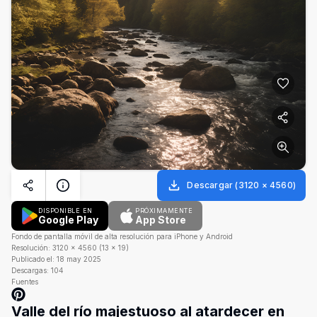
Descargar
(
3120
×
4560
)
DISPONIBLE EN
PRÓXIMAMENTE
Google Play
App Store
Fondo de pantalla móvil de alta resolución para iPhone y Android
Resolución:
3120
×
4560
(
13
×
19
)
Publicado el:
18 may 2025
Descargas:
104
Fuentes
Valle del río majestuoso al atardecer en