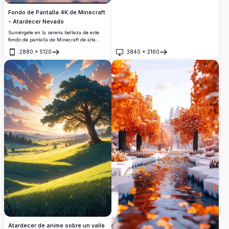
Fondo de Pantalla 4K de Minecraft
- Atardecer Nevado
Sumérgete en la serena belleza de este
fondo de pantalla de Minecraft de alta
resolución que presenta un atardecer
2880
×
5120
3840
×
2160
nevado. Los copos de nieve caen
Abrir
Abrir
suavemente entre los árboles pixelados,
creando una escena tranquila y
encantadora perfecta para el dispositivo de
cualquier entusiasta de Minecraft.
Atardecer de anime sobre un valle