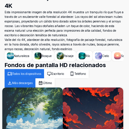
4K
Esta impresionante imagen de alta resolución 4K muestra un tranquilo río que fluye a
través de un exuberante valle forestal al atardecer. Los rayos del sol atraviesan nubes
esponjosas, proyectando un cálido tono dorado sobre los árboles perennes y el arroyo
rocoso. Las vibrantes hojas otoñales añaden un toque de color, haciendo de esta
escena natural una elección perfecta para impresiones de alta calidad, fondos de
escritorio o decoración temática de naturaleza.
Valle del río 4K, atardecer de alta resolución, fotografía de paisaje forestal, naturaleza
en la hora dorada, otoño silvestre, rayos solares a través de nubes, bosque perenne,
arroyo rocoso, decoración natural, fondo escénico
Naturaleza
Bosque
Paisaje
Río
Cielo
Sol
Fondos de pantalla HD relacionados
Todos los dispositivos
Escritorio
Teléfono
Más descargas
Último