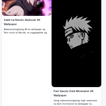
Sakit na Naruto Akatsuki 4K
Wallpaper
Nakamamanghang 4K na wallpaper ng
Pain mula sa Naruto, na nagpapakita ng
kanyang iconic na Rinnegan na mga mata
na kumikinang sa makulay na purple.
Pain Naruto Dark Minimalist 4K
Wallpaper
Isang nakamamanghang high-resolution
na dark minimalist na wallpaper na