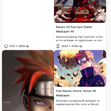
nagpapaganda ng mataas na resolusyong
minimalistang disenyo sa maliwanag na
dilaw na background.
Naruto VS Pain Epic Battle
Wallpaper 4K
Nakamamanghang high-resolution na fan
art na wallpaper na naglalarawan sa iconic
na Naruto vs Pain battle.
5120
×
2880
2600
×
4096
Buksan
Buksan
Pain Naruto Shinra Tensei 4K
Wallpaper
Kamangha-manghang 4K wallpaper na
nagtatampok kay Pain mula sa Naruto
Shippuden na gumagamit ng Shinra