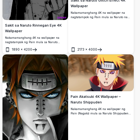
Sakit sa Naruto Glitch Effect 4K
Wallpaper
Nakamamanghang 4K na wallpaper na
nagtatampok ng Pain mula sa Naruto na
may glitch aesthetic effect sa madilim na
Sakit sa Naruto Rinnegan Eye 4K
background ng navy.
Wallpaper
Nakamamanghang 4K na wallpaper na
nagtatampok ng Pain mula sa Naruto
gamit ang kanyang iconic purple na
1890
×
4200
2173
×
4000
Rinnegan eye.
Buksan
Buksan
Pain Akatsuki 4K Wallpaper –
Naruto Shippuden
Nakamamanghang 4K na wallpaper ng
Pain (Nagato) mula sa Naruto Shippuden,
na nagtatampok ng kanyang iconic na
Rinnegan eyes, black piercings, blonde
hair, at Akatsuki cloak sa isang
dramatikong background ng disyerto.