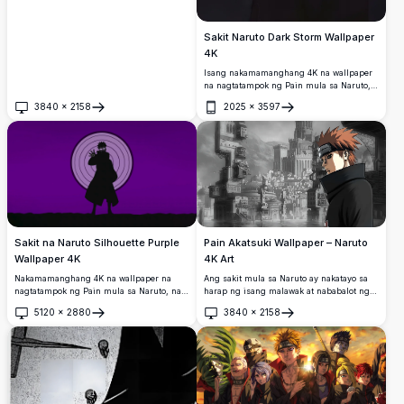
Sakit Naruto Dark Storm Wallpaper
4K
Isang nakamamanghang 4K na wallpaper
na nagtatampok ng Pain mula sa Naruto,
na nakaharap sa isang dramatikong
3840
×
2158
2025
×
3597
mabagyong kalangitan na may kidlat at
Buksan
Buksan
kumikinang na purple na Rinnegan na
mga mata.
Pain Akatsuki Wallpaper – Naruto
Sakit na Naruto Silhouette Purple
4K Art
Wallpaper 4K
Ang sakit mula sa Naruto ay nakatayo sa
Nakamamanghang 4K na wallpaper na
harap ng isang malawak at nababalot ng
nagtatampok ng Pain mula sa Naruto, na
fog na lungsod sa nakamamanghang 4K
inilalarawan bilang isang madilim na
5120
×
2880
3840
×
2158
na wallpaper na ito.
silweta na may kumikinang na mga mata
Buksan
Buksan
ng Rinnegan at isang Rinne Sharingan, na
nakaharap sa isang malalim na purple na
background na may mga concentric na
bilog.