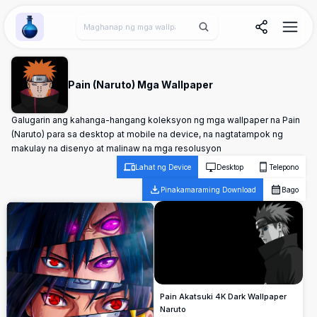
Wallpaper Alchemy
Pain (Naruto) Mga Wallpaper
Galugarin ang kahanga-hangang koleksyon ng mga wallpaper na Pain
(Naruto) para sa desktop at mobile na device, na nagtatampok ng
makulay na disenyo at malinaw na mga resolusyon
Lahat ng Device
Desktop
Telepono
Pinakamaraming Download
Bago
Pain Akatsuki 4K Dark Wallpaper
Naruto