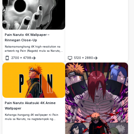
Pain Naruto 4K Wallpaper –
Rinnegan Close-Up
Nakamamanghang 4K high-resolution na
artwork ng Pain (Nagato) mula sa Naruto,
na nagtatampok sa kanyang iconic na
2700
×
4798
5120
×
2880
Rinnegan na mga mata, may butas na
Buksan
Buksan
mukha, orange na buhok, at isang
kumikinang na itim na chakra sphere.
Pain Naruto Akatsuki 4K Anime
Wallpaper
Kahanga-hangang 4K wallpaper ni Pain
mula sa Naruto, na nagtatampok ng
kanyang iconic na Rinnegan na mga mata,
kulay-orange na buhok, at Akatsuki na
balabal. Ang matapang na tipograpiya ay