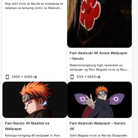
Ang sakit mula sa Naruto ay matapang na
nakatayo sa kanyang iconic na Akatsuki na
balabal sa gitna ng pagkasira at
pagbagsak ng mga labi.
Pain Akatsuki 4K Anime Wallpaper
– Naruto
Nakamamanghang high-resolution na
wallpaper ng Pain (Nagato) mula sa Naruto
Shippuden, suot ang iconic na Akatsuki
2400
×
4266
2124
×
5800
cloak na may Rinnegan na mga mata at
Buksan
Buksan
butas.
Pain Akatsuki Wallpaper – Naruto
Pain Naruto 4K Madilim na
4K
Wallpaper
Sakit (Nagato) mula sa Naruto Shippuden
Kahanga-hangang 4K wallpaper ni Pain