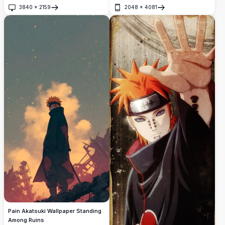
nagtatampok ng Pain mula sa Naruto.
3840
×
2159
2048
×
4081
Buksan
Buksan
Pain Akatsuki Wallpaper Standing
Among Ruins