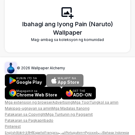
at kaguluhan.
Ibahagi ang Iyong Pain (Naruto)
Wallpaper
Mag-ambag sa koleksyon ng komunidad
©
2026
Wallpaper Alchemy
KUNIN ITO SA
MALAPIT NA
Google Play
App Store
Magagamit sa
GET THE
Chrome Web Store
ADD-ON
Mga extension ng browser
Advertising
Mga Tool
Tungkol sa amin
Makipag-ugnayan sa amin
Mga Madalas Itanong
Patakaran sa Copyright
Mga Tuntunin ng Paggamit
Patakaran sa Pagkapribado
Pinterest
English
简体中文
हिन्दी
Español
Français
العربية
Português
বাংলা
Русский
اردو
Bahasa Indonesia