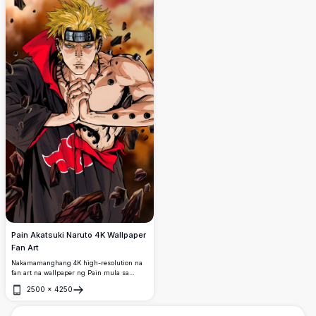
Pain Akatsuki Naruto 4K Wallpaper
Fan Art
Nakamamanghang 4K high-resolution na
fan art na wallpaper ng Pain mula sa
Naruto, suot ang iconic na Akatsuki cloak
2500
×
4250
na may mga mata na Rinnegan,
Buksan
gumaganap ng jutsu hand sign na
napapalibutan ng mga paputok na debris