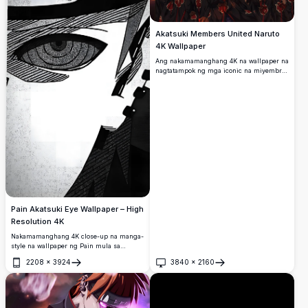
Akatsuki Members United Naruto
4K Wallpaper
Ang nakamamanghang 4K na wallpaper na
nagtatampok ng mga iconic na miyembro
ng Akatsuki mula sa Naruto, kabilang ang
Pain, Deidara, Gaara, at iba pa, ay
kapansin-pansing nag-pose laban sa
nagniningas na paglubog ng araw sa
kanilang mga signature black cloak.
Pain Akatsuki Eye Wallpaper – High
Resolution 4K
Nakamamanghang 4K close-up na manga-
style na wallpaper ng Pain mula sa
Naruto, na nagtatampok sa kanyang iconic
2208
×
3924
3840
×
2160
na Rinnegan eye sa dramatic black and
Buksan
Buksan
white ink art na may bold contrasts at
masalimuot na detalye.