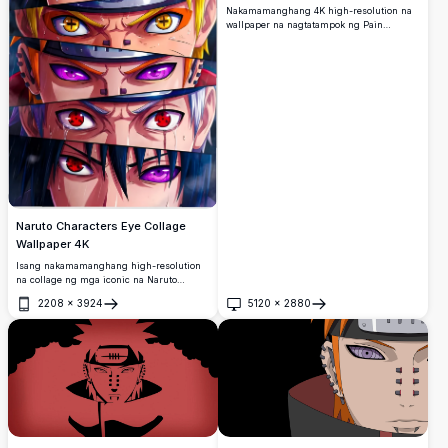
Nakamamanghang 4K high-resolution na
wallpaper na nagtatampok ng Pain
(Nagato) mula sa Naruto Shippuden.
Naruto Characters Eye Collage
Wallpaper 4K
Isang nakamamanghang high-resolution
na collage ng mga iconic na Naruto
character na nagtatampok ng
2208
×
3924
5120
×
2880
makapangyarihang mga diskarte sa mata
Buksan
Buksan
kabilang ang Sharingan, Rinnegan, at
Nine-Tails Chakra na mga mata.