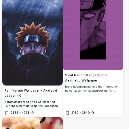
Sakit Naruto Manga Purple
Aesthetic Wallpaper
Isang nakamamanghang high-resolution
Pain Naruto Wallpaper – Akatsuki
na wallpaper na nagtatampok ng Pain
mula sa Naruto manga art sa isang
Leader 4K
kapansin-pansing purple aesthetic.
Nakamamanghang 4K na wallpaper ng
Pain (Nagato) mula sa Naruto Shippuden,
nakatayo sa malakas na ulan kasama ang
2363
×
4798
2160
×
3840
kanyang iconic na Rinnegan na mga mata,
Buksan
Buksan
matinik na orange na buhok, at Akatsuki
cloak.