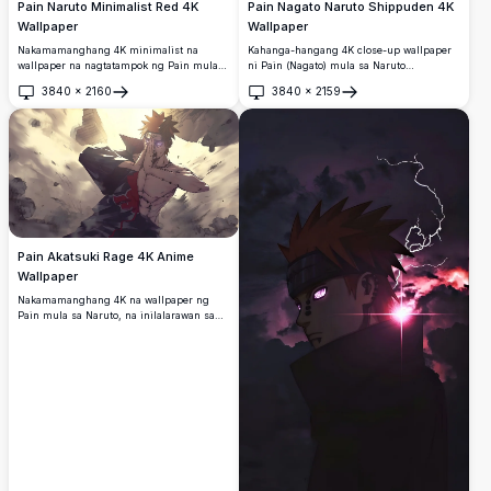
Pain Naruto Minimalist Red 4K
Pain Nagato Naruto Shippuden 4K
Wallpaper
Wallpaper
Nakamamanghang 4K minimalist na
Kahanga-hangang 4K close-up wallpaper
wallpaper na nagtatampok ng Pain mula
ni Pain (Nagato) mula sa Naruto
sa Naruto Shippuden sa isang naka-bold
Shippuden, na nagtatampok ng kanyang
3840
×
2160
3840
×
2159
na pula at itim na disenyo.
iconic na mga matang Rinnegan, kulay-
Buksan
Buksan
kahel na buhok, mga piercing sa mukha,
at bandana ng Akatsuki laban sa madilim
na background.
Pain Akatsuki Rage 4K Anime
Wallpaper
Nakamamanghang 4K na wallpaper ng
Pain mula sa Naruto, na inilalarawan sa
isang matinding eksena ng labanan.