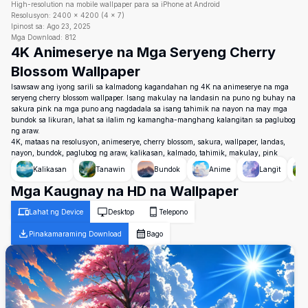
High-resolution na mobile wallpaper para sa iPhone at Android
Resolusyon:
2400
×
4200
(
4
×
7
)
Ipinost sa:
Ago 23, 2025
Mga Download:
812
4K Animeserye na Mga Seryeng Cherry
Blossom Wallpaper
Isawsaw ang iyong sarili sa kalmadong kagandahan ng 4K na animeserye na mga
seryeng cherry blossom wallpaper. Isang makulay na landasin na puno ng buhay na
sakura pink na mga puno ang nagdadala sa isang tahimik na nayon na may mga
bundok sa likuran, lahat sa ilalim ng kamangha-manghang kalangitan sa paglubog
ng araw.
4K, mataas na resolusyon, animeserye, cherry blossom, sakura, wallpaper, landas,
nayon, bundok, paglubog ng araw, kalikasan, kalmado, tahimik, makulay, pink
Kalikasan
Tanawin
Bundok
Anime
Langit
Mga Kaugnay na HD na Wallpaper
Lahat ng Device
Desktop
Telepono
Pinakamaraming Download
Bago