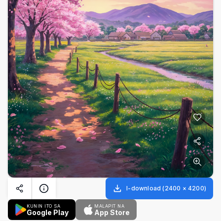
I-download
(
2400
×
4200
)
KUNIN ITO SA
MALAPIT NA
Google Play
App Store