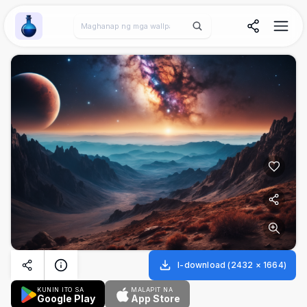
Wallpaper Alchemy
I-download
(
2432
×
1664
)
KUNIN ITO SA
MALAPIT NA
Google Play
App Store