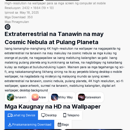
High-resolution na wallpaper para sa mga screen ng computer at mobile
Resolusyon:
2432
×
1664
(
19
×
13
)
Ipinost sa:
May 18, 2025
Mga Download:
350
Mga Pinagmulan
Extraterrestrial na Tanawin na may
Cosmic Nebula at Pulang Planeta
Isang kamangha-manghang 4K high-resolution na wallpaper na nagpapakita ng
extraterrestrial na tanawin na may makulay na cosmic nebula sa mga kulay ng
orange at purple, na nagpapailaw sa isang mabituing kalangitan sa gabi. Isang
malaking pulang planeta ang kumikinang sa kaliwa, na nagbibigay ng kakaibang
kulay sa matigas at bulubunduking lupain. Mainam para sa mga tagahanga ng sci-
fi, ang nakakamanghang likhang sining na ito ay perpekto bilang desktop o mobile
wallpaper, na nagdadala ng misteryo ng malayong mundo sa iyong screen.
extraterrestrial na tanawin, cosmic nebula, pulang planeta, 4K high resolution, sci-fi
wallpaper, space artwork, surreal na tanawin, mabituing kalangitan, digital art
wallpaper, desktop background
Tanawin
Araw
Milky Way
Kalawakan
Mga Kaugnay na HD na Wallpaper
Lahat ng Device
Desktop
Telepono
Pinakamaraming Download
Bago