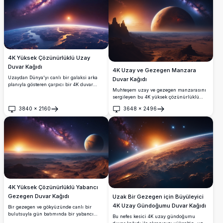
4K Yüksek Çözünürlüklü Uzay
Duvar Kağıdı
4K Uzay ve Gezegen Manzara
Uzaydan Dünya'yı canlı bir galaksi arka
Duvar Kağıdı
planıyla gösteren çarpıcı bir 4K duvar
Muhteşem uzay ve gezegen manzarasını
kağıdı. Görüntü, gezegenin üzerinden
sergileyen bu 4K yüksek çözünürlüklü
doğan güneşi yakalar ve kıtaları ve
duvar kağıdının nefes kesen güzelliğine
okyanusları canlı detaylarla vurgular.
3840
×
2160
3648
×
2496
dalın. Parlayan bir güneş ve yıldızlı bir
Masaüstü veya mobil arka planlar için
Aç
Aç
gökyüzü ile uzak bir gezegenin canlı
mükemmeldir ve dünyamız ile evrenin
renklerine tanık olun, huzurlu fakat ilham
nefes kesici bir görünümünü sunar.
verici bir sahne oluşturur. Masaüstü veya
mobil arka planlar için mükemmel.
4K Yüksek Çözünürlüklü Yabancı
Gezegen Duvar Kağıdı
Uzak Bir Gezegen için Büyüleyici
4K Uzay Gündoğumu Duvar Kağıdı
Bir gezegen ve gökyüzünde canlı bir
bulutsuyla gün batımında bir yabancı
Bu nefes kesici 4K uzay gündoğumu
manzarayı tasvir eden çarpıcı bir yüksek