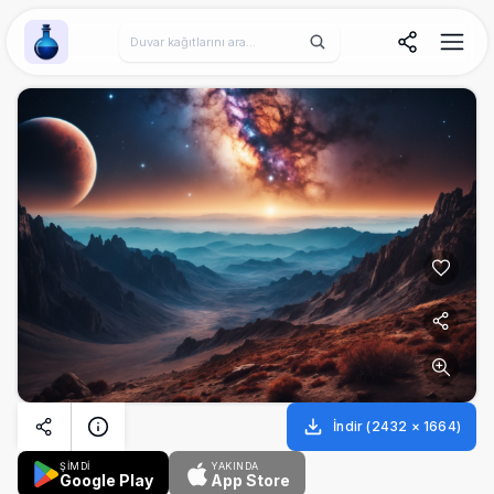
Wallpaper Alchemy
İndir
(
2432
×
1664
)
ŞİMDİ
YAKINDA
Google Play
App Store