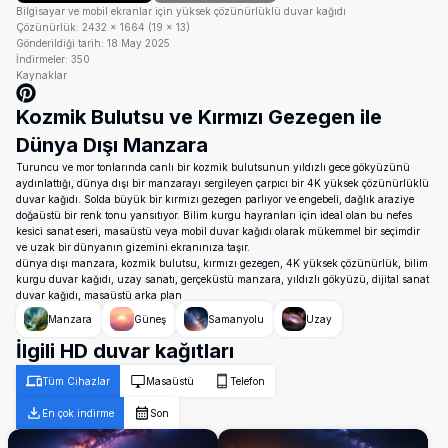
Bilgisayar ve mobil ekranlar için yüksek çözünürlüklü duvar kağıdı
Çözünürlük:
2432
×
1664
(
19
×
13
)
Gönderildiği tarih:
18 May 2025
İndirmeler:
350
Kaynaklar
Kozmik Bulutsu ve Kırmızı Gezegen ile
Dünya Dışı Manzara
Turuncu ve mor tonlarında canlı bir kozmik bulutsunun yıldızlı gece gökyüzünü
aydınlattığı, dünya dışı bir manzarayı sergileyen çarpıcı bir 4K yüksek çözünürlüklü
duvar kağıdı. Solda büyük bir kırmızı gezegen parlıyor ve engebeli, dağlık araziye
doğaüstü bir renk tonu yansıtıyor. Bilim kurgu hayranları için ideal olan bu nefes
kesici sanat eseri, masaüstü veya mobil duvar kağıdı olarak mükemmel bir seçimdir
ve uzak bir dünyanın gizemini ekranınıza taşır.
dünya dışı manzara, kozmik bulutsu, kırmızı gezegen, 4K yüksek çözünürlük, bilim
kurgu duvar kağıdı, uzay sanatı, gerçeküstü manzara, yıldızlı gökyüzü, dijital sanat
duvar kağıdı, masaüstü arka plan
Manzara
Güneş
Samanyolu
Uzay
İlgili HD duvar kağıtları
Tüm Cihazlar
Masaüstü
Telefon
En çok indirme
Son