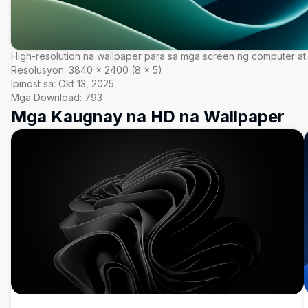
High-resolution na wallpaper para sa mga screen ng computer at
Resolusyon:
3840
×
2400
(
8
×
5
)
Ipinost sa:
Okt 13, 2025
Mga Download:
793
Mga Kaugnay na HD na Wallpaper