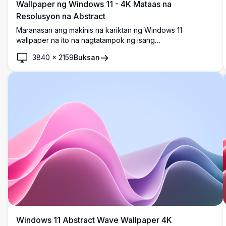
Wallpaper ng Windows 11 - 4K Mataas na
Resolusyon na Abstract
Maranasan ang makinis na kariktan ng Windows 11
wallpaper na ito na nagtatampok ng isang
nakamamanghang abstract na itim na disenyo. Ang mataas
3840
×
2159
Buksan
na resolusyon na 4K na larawang ito ay nagdadagdag ng
moderno, sopistikadong ugnayan sa iyong desktop,
perpekto para sa pagpapahusay ng iyong digital na
workspace nang may lalim at estilo.
Windows 11 Abstract Wave Wallpaper 4K