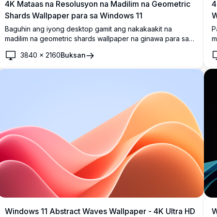
4K Mataas na Resolusyon na Madilim na Geometric
4
Shards Wallpaper para sa Windows 11
W
Baguhin ang iyong desktop gamit ang nakakaakit na
P
madilim na geometric shards wallpaper na ginawa para sa
m
Windows 11. Ipinapakita ng mataas na resolusyon na imahe
p
3840
×
2160
Buksan
ang kahanga-hangang mga bughaw na shard na nakatakda
m
laban sa isang malalim na bughaw na gradient na backdrop.
m
Ang 4K na wallpaper na ito ay nagdaragdag ng isang
b
makinis at makabago na puwang sa iyong screen,
n
perpekto para sa mga propesyonal at mga mahilig sa
s
disenyo na pinahahalagahan ang isang sopistikadong
d
minimalistang estetika.
s
Windows 11 Abstract Waves Wallpaper - 4K Ultra HD
W