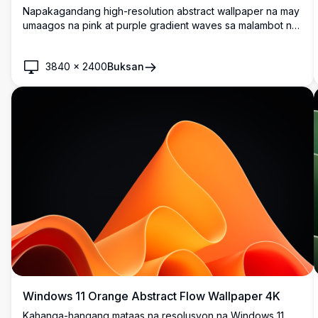
Napakagandang high-resolution abstract wallpaper na may
umaagos na pink at purple gradient waves sa malambot na
asul na background. Perpekto para sa Windows 11 desktop
customization na may makinis, modernong curves at
3840
×
2400
Buksan
makulay na mga kulay na lumikha ng nakakapayapa ngunit
dynamic na visual experience.
Windows 11 Orange Abstract Flow Wallpaper 4K
Kahanga-hangang mataas na resolusyon na Windows 11