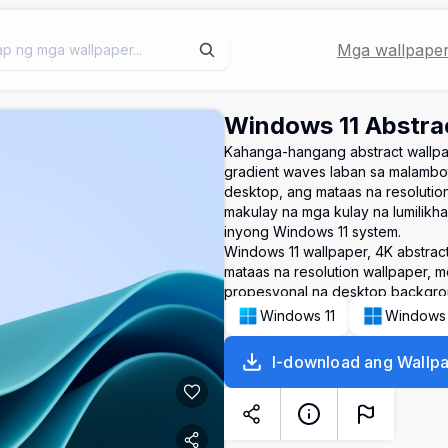
Mga wallpape
Windows 11 Abstra
Kahanga-hangang abstract wallpa
gradient waves laban sa malambo
desktop, ang mataas na resolution
makulay na mga kulay na lumilikh
inyong Windows 11 system.
Windows 11 wallpaper, 4K abstrac
mataas na resolution wallpaper, 
propesyonal na desktop backgr
Windows 11
Windows
I-download ang Wallp