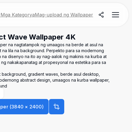
r
Mga Kategorya
Mag-upload ng Wallpaper
ct Wave Wallpaper 4K
per na nagtatampok ng umaagos na berde at asul na
t na lila na background. Perpekto para sa modernong
 na disenyo na ito ay nag-aalok ng makinis na kurba at
a ng nakakapanatag at propesyonal na estetika para sa
t background, gradient waves, berde asul desktop,
modernong abstract design, umaagos na kurba wallpaper,
ound
aper
(
3840
×
2400
)