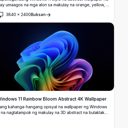
ay umaagos na mga alon sa makulay na orange, yellow, at
reen gradients laban sa malambot na asul na background.
3840
×
2400
Buksan
erpektong high-resolution desktop background na may
akinis at modernong design elements na sumusukat sa
iwa ng contemporary digital aesthetics.
indows 11 Rainbow Bloom Abstract 4K Wallpaper
sang kahanga-hangang opisyal na wallpaper ng Windows
1 na nagtatampok ng makulay na 3D abstract na bulaklak
a may maayos na mga layer ng bahaghari na lumilipat mula
a asul patungong berde, dilaw, pula, at lila laban sa isang