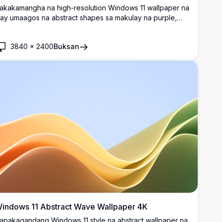
akakamangha na high-resolution Windows 11 wallpaper na
ay umaagos na abstract shapes sa makulay na purple,
lue, at teal gradients laban sa madilim na background.
erpekto para sa modernong desktop customization na
3840
×
2400
Buksan
ay makinis na curves at premium visual appeal.
indows 11 Abstract Wave Wallpaper 4K
apakagandang Windows 11 style na abstract wallpaper na