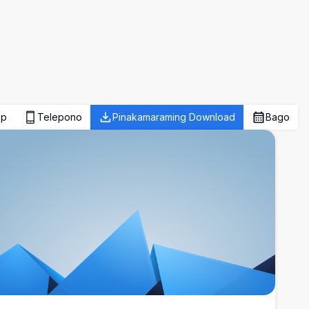
op
Telepono
Pinakamaraming Download
Bago