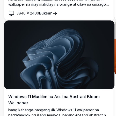
wallpaper na may makulay na orange at dilaw na umaagos
na abstract na hugis laban sa malalim na itim na
3840
×
2400
Buksan
background. Modernong minimalist na disenyo na may
makinis na kurba at gradients ay lumilikha ng eleganteng
desktop experience na perpekto para sa contemporary na
setups.
Windows 11 Madilim na Asul na Abstract Bloom
Wallpaper
Isang kahanga-hangang 4K Windows 11 wallpaper na
nagtatampok ng isang maayos, parang-rosang abstract na