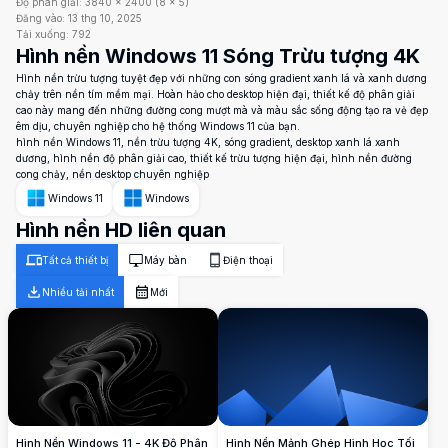
Độ phân giải:
3840
×
2400
(
8
×
5
)
Đăng vào:
13 thg 10, 2025
Tải xuống:
792
Hình nền Windows 11 Sóng Trừu tượng 4K
Hình nền trừu tượng tuyệt đẹp với những con sóng gradient xanh lá và xanh dương
chảy trên nền tím mềm mại. Hoàn hảo cho desktop hiện đại, thiết kế độ phân giải
cao này mang đến những đường cong mượt mà và màu sắc sống động tạo ra vẻ đẹp
êm dịu, chuyên nghiệp cho hệ thống Windows 11 của bạn.
hình nền Windows 11, nền trừu tượng 4K, sóng gradient, desktop xanh lá xanh
dương, hình nền độ phân giải cao, thiết kế trừu tượng hiện đại, hình nền đường
cong chảy, nền desktop chuyên nghiệp
Windows 11
Windows
Hình nền HD liên quan
Tất cả thiết bị
Máy bàn
Điện thoại
Nhiều tải nhất
Mới
Hình Nền Windows 11 - 4K Độ Phân
Hình Nền Mảnh Ghép Hình Học Tối