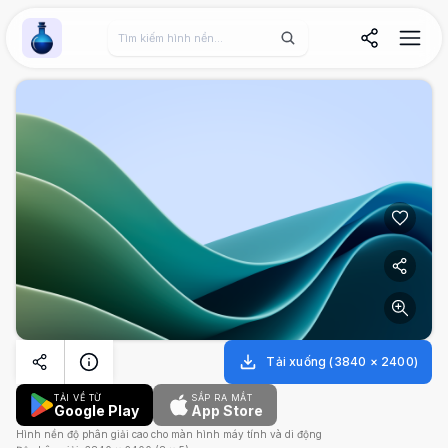
Wallpaper Alchemy
Tải xuống
(
3840
×
2400
)
TẢI VỀ TỪ
SẮP RA MẮT
Google Play
App Store
Hình nền độ phân giải cao cho màn hình máy tính và di động