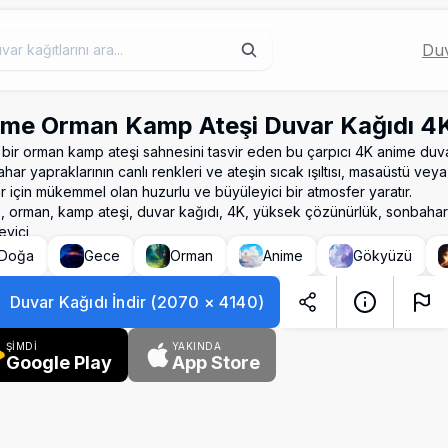
Duv
ime Orman Kamp Ateşi Duvar Kağıdı 4
 bir orman kamp ateşi sahnesini tasvir eden bu çarpıcı 4K anime duva
ar yapraklarının canlı renkleri ve ateşin sıcak ışıltısı, masaüstü vey
ar için mükemmel olan huzurlu ve büyüleyici bir atmosfer yaratır.
, orman, kamp ateşi, duvar kağıdı, 4K, yüksek çözünürlük, sonbahar
eyici
Doğa
Gece
Orman
Anime
Gökyüzü
Duvar Kağıdı İndir
(
2070
×
4140
)
ŞİMDİ
YAKINDA
Google Play
App Store