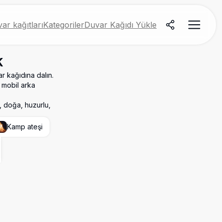
ar kağıtları
Kategoriler
Duvar Kağıdı Yükle
K
r kağıdına dalın.
a mobil arka
, doğa, huzurlu,
Kamp ateşi