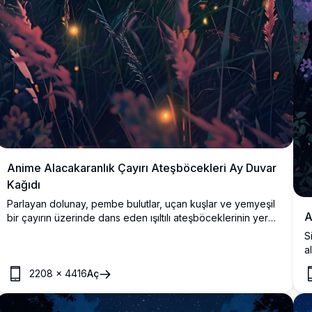
Anime Alacakaranlık Çayırı Ateşböcekleri Ay Duvar
Kağıdı
Parlayan dolunay, pembe bulutlar, uçan kuşlar ve yemyeşil
A
bir çayırın üzerinde dans eden ışıltılı ateşböceklerinin yer
aldığı nefes kesen anime tarzı bir alacakaranlık sahnesi.
S
Doğa ve anime severler için mükemmel 4K yüksek
a
çözünürlüklü duvar kağıdı.
ç
2208
×
4416
Aç
p
a