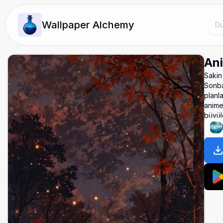
Wallpaper Alchemy
An
Sakin
Sonbah
planl
anime
büyül