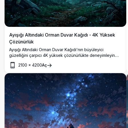
Ayışığı Altındaki Orman Duvar Kağıdı - 4K Yüksek
Çözünürlük
Ayışığı Altındaki Orman Duvar Kağıdı'nın büyüleyici
güzelliğini çarpıcı 4K yüksek çözünürlükte deneyimleyin.
Yıldızlarla dolu bir gece gökyüzünün altında yoğun çam
2100
×
4200
Aç
ağaçlarının arasından parlayan dolunayın nefes kesici
manzarasını sunan bu yüksek kaliteli görüntü, masaüstü
veya mobil ekranlar için mükemmeldir. Net ve detaylı
görsellerle, huzurlu ve mistik bir atmosfere dalın.