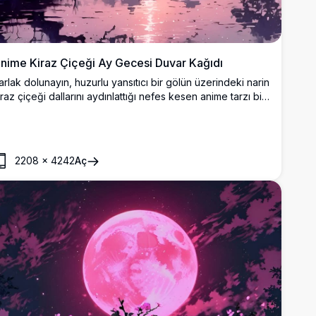
nime Kiraz Çiçeği Ay Gecesi Duvar Kağıdı
arlak dolunayın, huzurlu yansıtıcı bir gölün üzerindeki narin
iraz çiçeği dallarını aydınlattığı nefes kesen anime tarzı bir
ece sahnesi. Derin mor gökyüzü, 4K çözünürlükte çarpıcı
etaylarla yumuşak pembe tonlarla harmanlanmaktadır.
2208
×
4242
Aç