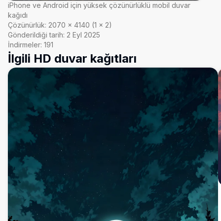
iPhone ve Android için yüksek çözünürlüklü mobil duvar
kağıdı
Çözünürlük:
2070
×
4140
(
1
×
2
)
Gönderildiği tarih:
2 Eyl 2025
İndirmeler:
191
İlgili HD duvar kağıtları