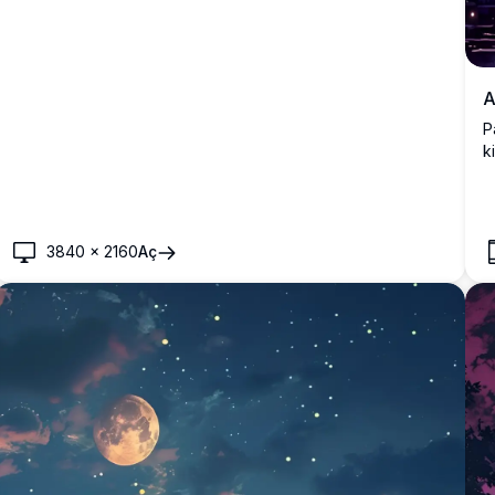
A
P
k
g
d
3840
×
2160
Aç