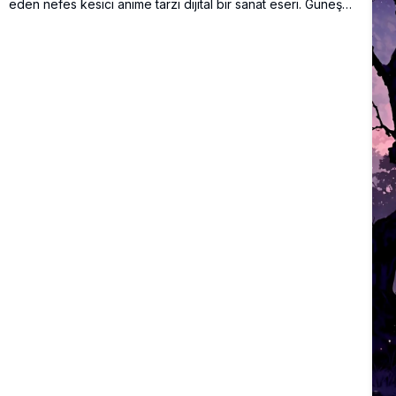
eden nefes kesici anime tarzı dijital bir sanat eseri. Güneş
ufkun altına inerken dramatik kümülüs bulutları turuncu,
pembe ve mor tonlarında parıldar.