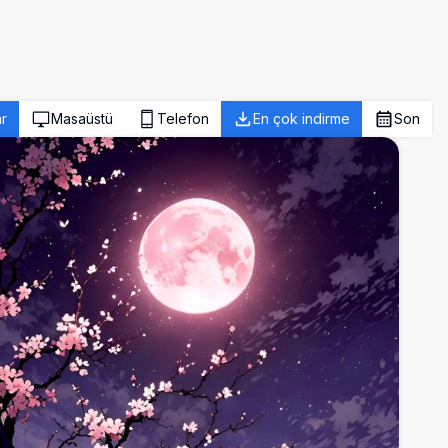
r
Masaüstü
Telefon
En çok indirme
Son