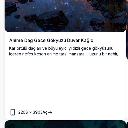
Anime Dağ Gece Gökyüzü Duvar Kağıdı
Kar örtülü dağları ve büyüleyici yıldızlı gece gökyüzünü
içeren nefes kesen anime tarzı manzara. Huzurlu bir nehir,
parlayan ışıkları ve Samanyolu'nu yansıtırken karanlık çam
ormanları ve canlı kozmik bulutlarla çevrilidir.
2208
×
3903
Aç