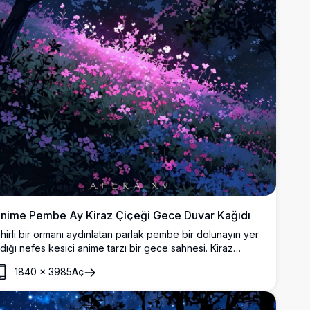
nime Pembe Ay Kiraz Çiçeği Gece Duvar Kağıdı
ihirli bir ormanı aydınlatan parlak pembe bir dolunayın yer
ldığı nefes kesici anime tarzı bir gece sahnesi. Kiraz
içekleri ve yabani çiçekler yumuşak pembe ışıkla
1840
×
3985
Aç
arlarken her ekran için mükemmel, rüya gibi ve efsunlu bir
tmosfer yaratır.