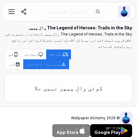
Wallpaper Alchemy
The Legend of Heroes: Trails in the Sky وال پیپر
The Legend of Heroes: Trails in the Sky وال پیپر کے شاندار مجموعے کی
تلاش کریں، ڈیسک ٹاپ اور موبائل آلات کے لیے، متحرک ڈیزائن اور واضح
ریزولوشنز کے ساتھ
تمام آلات
ڈیسک ٹاپ
فون
سب سے زیادہ ڈاؤن لوڈز
تازہ
کوئی وال پیپر نہیں ملا
Wallpaper Alchemy
2026
©
GET IT ON
جلد آ رہا ہے
App Store
Google Play