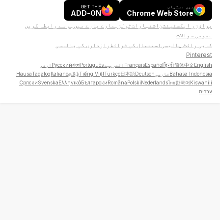
میں دستیاب
GET THE
ADD-ON
Chrome Web Store
براؤزر ایکسٹینشن
اشتہارات
ٹولز
ہمارے بارے میں
ہم سے رابطہ کریں
عمومی سوالات
کاپی رائٹ پالیسی
استعمال کی شرائط
رازداری کی پالیسی
Pinterest
English
简体中文
हिन्दी
Español
Français
العربية
Português
বাংলা
Русский
اردو
Bahasa Indonesia
فارسی
Deutsch
日本語
Türkçe
Tiếng Việt
தமிழ்
Italiano
Tagalog
Hausa
Српски
Svenska
Ελληνικά
Български
Română
Polski
Nederlands
ไทย
한국어
Kiswahili
עברית