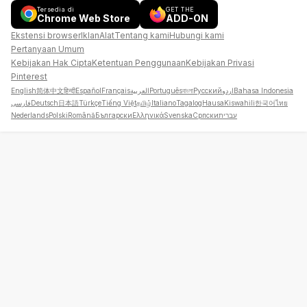
Tersedia di
GET THE
Chrome Web Store
ADD-ON
Ekstensi browser
Iklan
Alat
Tentang kami
Hubungi kami
Pertanyaan Umum
Kebijakan Hak Cipta
Ketentuan Penggunaan
Kebijakan Privasi
Pinterest
English
简体中文
हिन्दी
Español
Français
العربية
Português
বাংলা
Русский
اردو
Bahasa Indonesia
فارسی
Deutsch
日本語
Türkçe
Tiếng Việt
தமிழ்
Italiano
Tagalog
Hausa
Kiswahili
한국어
ไทย
Nederlands
Polski
Română
Български
Ελληνικά
Svenska
Српски
עברית