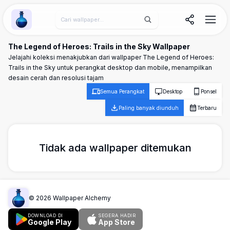
Wallpaper Alchemy
The Legend of Heroes: Trails in the Sky Wallpaper
Jelajahi koleksi menakjubkan dari wallpaper The Legend of Heroes:
Trails in the Sky untuk perangkat desktop dan mobile, menampilkan
desain cerah dan resolusi tajam
Semua Perangkat
Desktop
Ponsel
Paling banyak diunduh
Terbaru
Tidak ada wallpaper ditemukan
©
2026
Wallpaper Alchemy
DOWNLOAD DI
SEGERA HADIR
Google Play
App Store