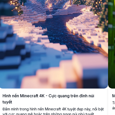
Hình nền Minecraft 4K - Cực quang trên đỉnh núi
M
tuyết
T
á
Đắm mình trong hình nền Minecraft 4K tuyệt đẹp này, nổi bật
p
với cực quang mê hoặc trên những ngọn núi phủ tuyết.