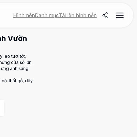
Hình nền
Danh mục
Tải lên hình nền
ính Vườn
leo tươi tốt,
hững cửa sổ lớn,
ệu ứng ánh sáng
 nội thất gỗ, dây