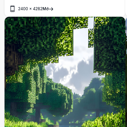
ánh nắng vàng. Hoàn hảo cho các game thủ, phong cảnh
2400
×
4282
Mở
chi tiết này nâng cao màn hình máy tính để bàn hoặc di
động của bạn với sức hút khối lập hấp dẫn của nó.