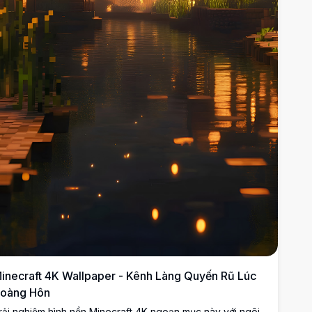
inecraft 4K Wallpaper - Kênh Làng Quyến Rũ Lúc
oàng Hôn
rải nghiệm hình nền Minecraft 4K ngoạn mục này với ngôi