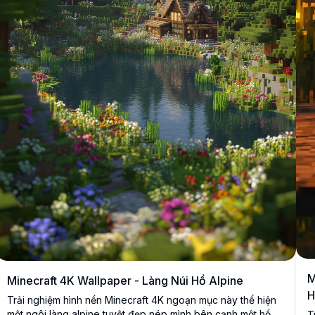
M
Minecraft 4K Wallpaper - Làng Núi Hồ Alpine
H
Trải nghiệm hình nền Minecraft 4K ngoạn mục này thể hiện
một ngôi làng alpine tuyệt đẹp nép mình bên cạnh một hồ
T