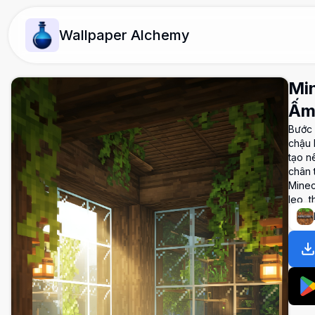
Wallpaper Alchemy
Min
Ấm
Bước 
chậu 
tạo n
chân 
Minec
leo, 