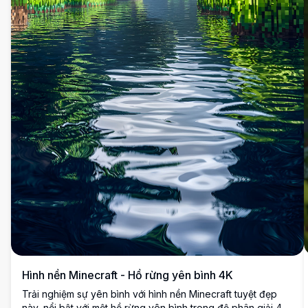
Hình nền Minecraft - Hồ rừng yên bình 4K
Trải nghiệm sự yên bình với hình nền Minecraft tuyệt đẹp
này, nổi bật với một hồ rừng yên bình trong độ phân giải 4K