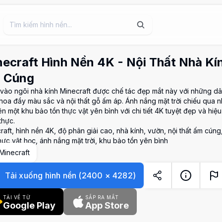
ecraft Hình Nền 4K - Nội Thất Nhà K
 Cúng
vào ngôi nhà kính Minecraft được chế tác đẹp mắt này với những dây 
hoa đầy màu sắc và nội thất gỗ ấm áp. Ánh nắng mặt trời chiếu qua n
ên một khu bảo tồn thực vật yên bình với chi tiết 4K tuyệt đẹp và hi
thực.
raft, hình nền 4K, độ phân giải cao, nhà kính, vườn, nội thất ấm cúng,
thực vật học, ánh nắng mặt trời, khu bảo tồn yên bình
Minecraft
Tải xuống hình nền
(
2400
×
4282
)
TẢI VỀ TỪ
SẮP RA MẮT
Google Play
App Store