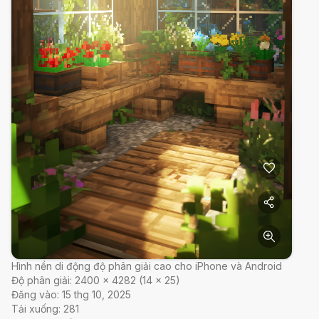
Hình nền di động độ phân giải cao cho iPhone và Android
Độ phân giải:
2400
×
4282
(
14
×
25
)
Đăng vào:
15 thg 10, 2025
Tải xuống:
281