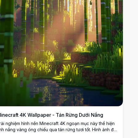
inecraft 4K Wallpaper - Tán Rừng Dưới Nắng
rải nghiệm hình nền Minecraft 4K ngoạn mục này thể hiện
nh nắng vàng óng chiếu qua tán rừng tươi tốt. Hình ảnh độ
hân giải cao ghi lại sự tương tác kỳ diệu của ánh sáng và