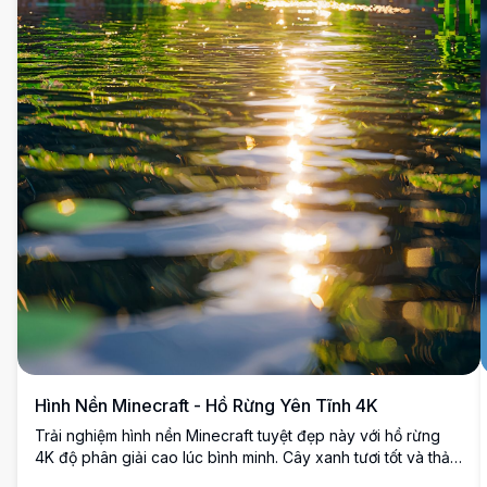
Hình Nền Minecraft - Hồ Rừng Yên Tĩnh 4K
Trải nghiệm hình nền Minecraft tuyệt đẹp này với hồ rừng
4K độ phân giải cao lúc bình minh. Cây xanh tươi tốt và thảm
thực vật rực rỡ bao quanh mặt nước lung linh, phản chiếu