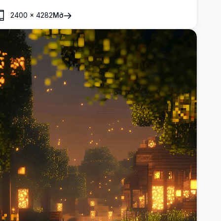
óng tối giữa những cây cao vút, tạo nên bầu không khí
2400
×
4282
Mở
ừng cây thanh bình và sống động.