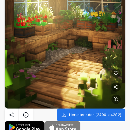
Herunterladen
(
2400
×
4282
)
JETZT BEI
DEMNÄCHST
Google Play
App Store