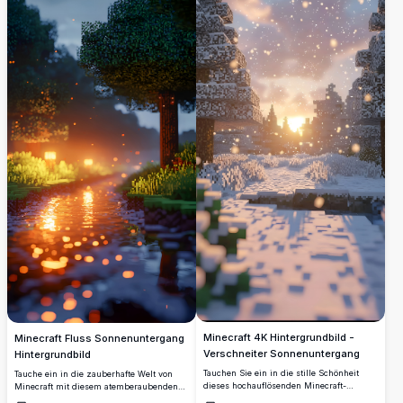
im Hintergrund auf, während leuchtende
fängt die warme Atmosphäre eines
Wildblumen entlang des Ufers blühen
gemütlichen Abends in einer pixeligen
und eine perfekte Mischung aus
Welt ein.
natürlicher Schönheit und
architektonischem Charme in
atemberaubender hoher Auflösung
schaffen.
Minecraft 4K Hintergrundbild -
Minecraft Fluss Sonnenuntergang
Verschneiter Sonnenuntergang
Hintergrundbild
Tauchen Sie ein in die stille Schönheit
Tauche ein in die zauberhafte Welt von
dieses hochauflösenden Minecraft-
Minecraft mit diesem atemberaubenden
Hintergrundbildes, das einen
4K Hochauflösungs-Hintergrundbild. Mit