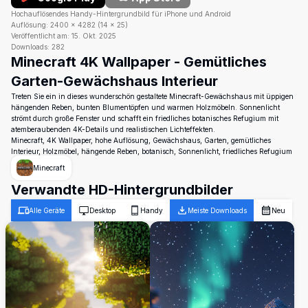
Hochauflösendes Handy-Hintergrundbild für iPhone und Android
Auflösung:
2400
×
4282
(
14
×
25
)
Veröffentlicht am:
15. Okt. 2025
Downloads:
282
Minecraft 4K Wallpaper - Gemütliches
Garten-Gewächshaus Interieur
Treten Sie ein in dieses wunderschön gestaltete Minecraft-Gewächshaus mit üppigen
hängenden Reben, bunten Blumentöpfen und warmen Holzmöbeln. Sonnenlicht
strömt durch große Fenster und schafft ein friedliches botanisches Refugium mit
atemberaubenden 4K-Details und realistischen Lichteffekten.
Minecraft, 4K Wallpaper, hohe Auflösung, Gewächshaus, Garten, gemütliches
Interieur, Holzmöbel, hängende Reben, botanisch, Sonnenlicht, friedliches Refugium
Minecraft
Verwandte HD-Hintergrundbilder
Alle Geräte
Desktop
Handy
Meiste Downloads
Neu