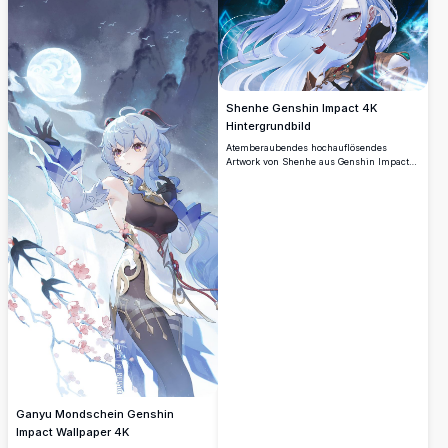
für Anime-Fans und Genshin-Spieler.
Shenhe Genshin Impact 4K
Hintergrundbild
Atemberaubendes hochauflösendes
Artwork von Shenhe aus Genshin Impact
mit wallendem silbernem Haar und
mystischen blauen Energieeffekten.
Perfektes Desktop-Hintergrundbild, das
den eleganten Cryo-Charakter im
wunderschönen Anime-Kunststil mit
aufwendigen Details und lebendigen
Farben zeigt.
Ganyu Mondschein Genshin
Impact Wallpaper 4K