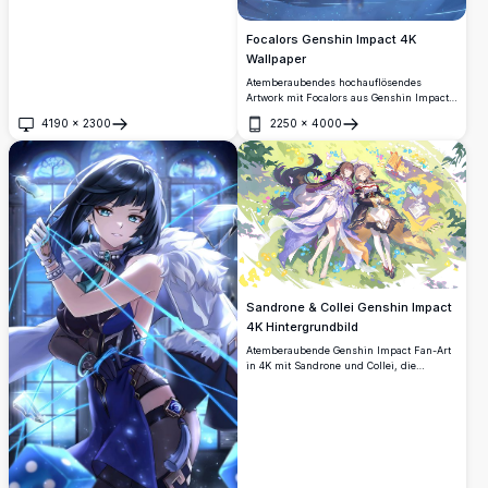
Focalors Genshin Impact 4K
Wallpaper
Atemberaubendes hochauflösendes
Artwork mit Focalors aus Genshin Impact
in einer ätherischen Unterwasserszene.
4190
×
2300
2250
×
4000
Die elegante Figur wird mit fließendem
Öffnen
Öffnen
silbernem Haar und anmutigen
Gewändern dargestellt, umgeben von
mystischen Blasen und Wassereffekten in
wunderschönen Blautönen.
Sandrone & Collei Genshin Impact
4K Hintergrundbild
Atemberaubende Genshin Impact Fan-Art
in 4K mit Sandrone und Collei, die
friedlich auf einer üppigen Blumenwiese
ruhen. Wunderschön detaillierte Anime-
Kunst mit lebendigen Farben,
Schmetterlingen und Musiknoten in ultra-
hoher Auflösung.