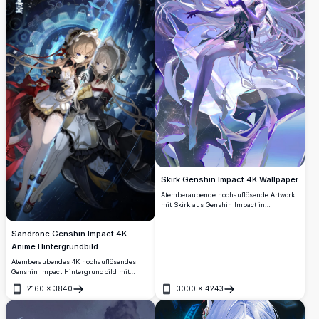
Skirk Genshin Impact 4K Wallpaper
Atemberaubende hochauflösende Artwork
mit Skirk aus Genshin Impact in
ätherischen lila und weißen Tönen.
Wunderschönes Anime-Charakterdesign
Sandrone Genshin Impact 4K
mit fließendem Haar und mystischen
Energieeffekten, perfekt für Fans, die
Anime Hintergrundbild
Premium-Wallpaper suchen.
Atemberaubendes 4K hochauflösendes
Genshin Impact Hintergrundbild mit
Sandrone in eleganten schwarz-weißen
2160
×
3840
3000
×
4243
Outfits, umgeben von leuchtenden
Öffnen
Öffnen
Zahnrädern, Eiskristallen und einem
dramatischen Sternenhintergrund. Perfekt