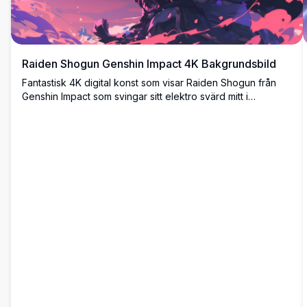
Raiden Shogun Genshin Impact 4K Bakgrundsbild
Fantastisk 4K digital konst som visar Raiden Shogun från
Genshin Impact som svingar sitt elektro svärd mitt i
virvlande lila energi och körsbärsblomspetaler. Högupplöst
anime-stil illustration perfekt för skrivbordsbakgrunder med
livfull lila och rosa färgpalett som skapar en episk
stridsscen atmosfär.