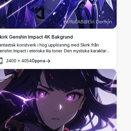
kirk Genshin Impact 4K Bakgrund
antastisk konstverk i hög upplösning med Skirk från
enshin Impact i eteriska lila toner. Den mystiska karaktären
åller en glödande kula mot en stjärnbeströdd kosmisk
2400
×
4054
Öppna
akgrund, som visar vacker anime-stil konst med flödande
år och magisk atmosfär perfekt för alla skärmar.