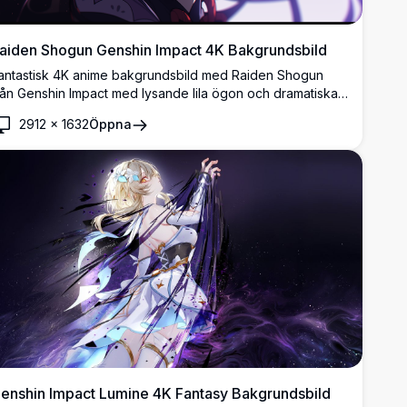
aiden Shogun Genshin Impact 4K Bakgrundsbild
antastisk 4K anime bakgrundsbild med Raiden Shogun
rån Genshin Impact med lysande lila ögon och dramatiska
lixteffekter. Högupplöst konstverk som visar Electro
2912
×
1632
Öppna
rchon i en fascinerande mörk atmosfär med eterisk
elysning och dynamiska visuella element.
enshin Impact Lumine 4K Fantasy Bakgrundsbild