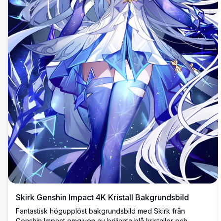
Skirk Genshin Impact 4K Kristall Bakgrundsbild
Fantastisk högupplöst bakgrundsbild med Skirk från
Genshin Impact omgiven av briljanta blå kristaller och