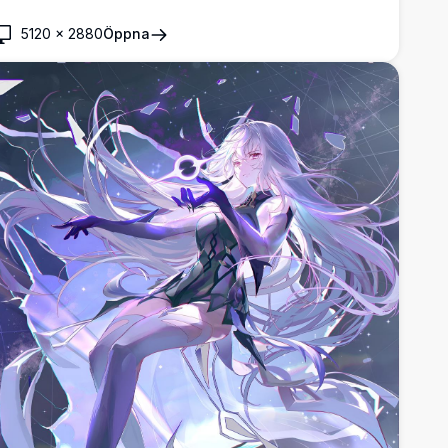
5120
×
2880
Öppna