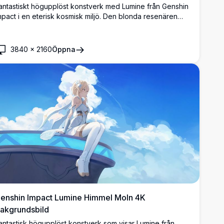
antastiskt högupplöst konstverk med Lumine från Genshin
mpact i en eterisk kosmisk miljö. Den blonda resenären
vbildas med flödande hår och mystisk lila energi som
irvlar runt henne mot en stjärnklar nattbakgrund, perfekt
ör skrivbordsbakgrunder.
3840
×
2160
Öppna
enshin Impact Lumine Himmel Moln 4K
akgrundsbild
antastisk högupplöst konstverk som visar Lumine från