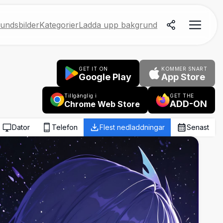
undsbilder
Kategorier
Ladda upp bakgrund
GET IT ON
KOMMER SNART
Google Play
App Store
Tillgänglig i
GET THE
ADD-ON
Chrome Web Store
Dator
Telefon
Flest nedladdningar
Senast