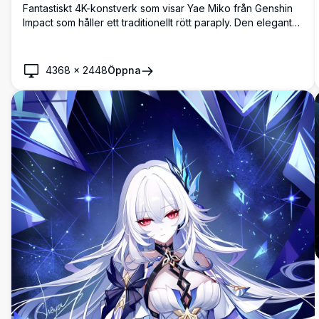
Fantastiskt 4K-konstverk som visar Yae Miko från Genshin
Impact som håller ett traditionellt rött paraply. Den eleganta
anime-karaktären avbildas med flödande rosa hår och
utsmyckade accessoarer mot en drömmig
körsbärsblomsbakgrund, perfekt för
4368
×
2448
Öppna
skrivbordsbakgrunder.