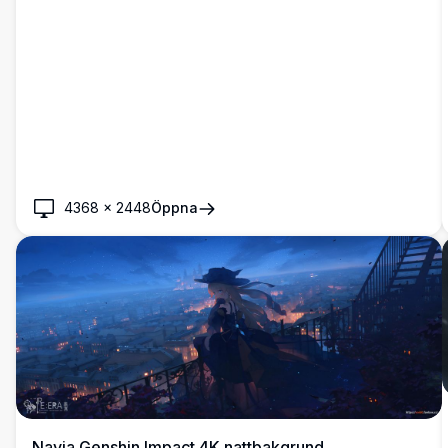
4368
×
2448
Öppna
Navia Genshin Impact 4K nattbakgrund