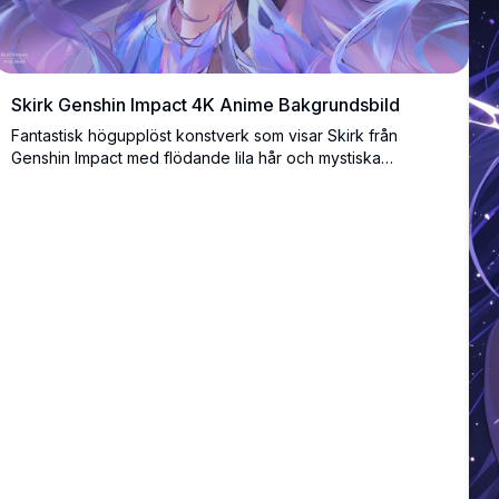
Skirk Genshin Impact 4K Anime Bakgrundsbild
Fantastisk högupplöst konstverk som visar Skirk från
Genshin Impact med flödande lila hår och mystiska
kristallelement mot en stjärnklar kosmisk bakgrund. Perfekt
skrivbordsbakgrund som visar eterisk anime-konststil med
livfull lila och blå färgpalett.