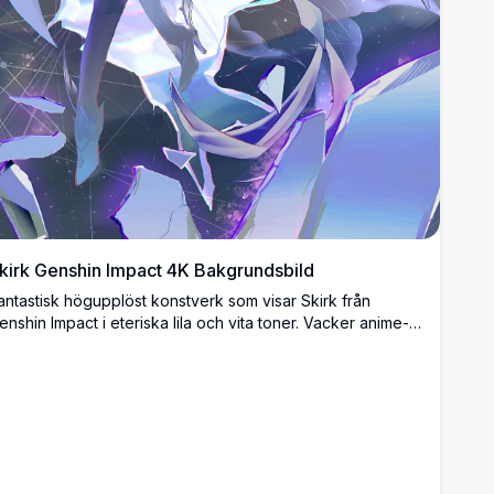
kirk Genshin Impact 4K Bakgrundsbild
antastisk högupplöst konstverk som visar Skirk från
enshin Impact i eteriska lila och vita toner. Vacker anime-
araktärsdesign med flödande hår och mystiska
nergieffekter, perfekt för fans som söker
remiumbakgrundsbilder av hög kvalitet.