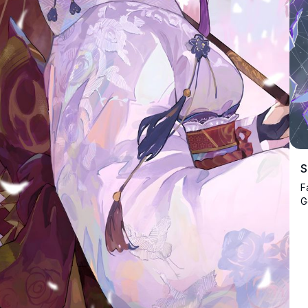
S
F
G
k
e
p