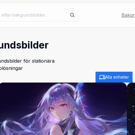
Bakgr
undsbilder
ndsbilder för stationära
plösningar
Alla enheter