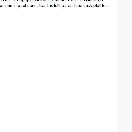
enshin Impact som sitter fridfullt på en futuristisk plattform
mgiven av vacker blå himmel och fluffiga vita moln. Detta
ugna bakgrundsbild i anime-stil fångar en drömmande,
terisk atmosfär perfekt för skrivbordsbakgrunder.