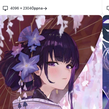
4096
×
2304
Öppna