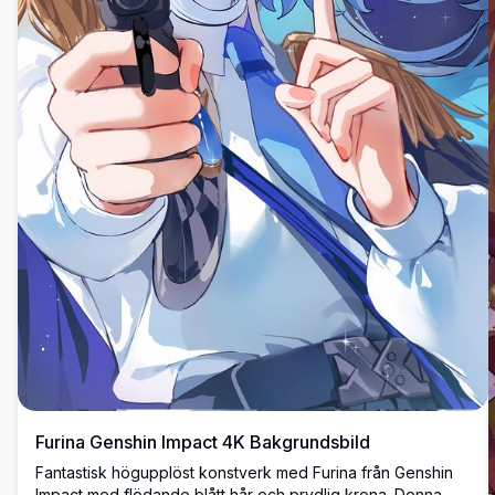
Furina Genshin Impact 4K Bakgrundsbild
Fantastisk högupplöst konstverk med Furina från Genshin
Impact med flödande blått hår och prydlig krona. Denna