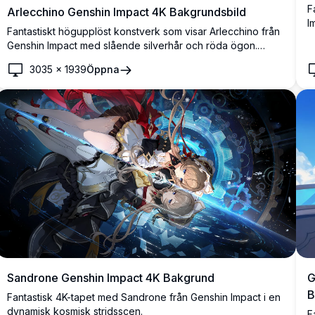
F
Arlecchino Genshin Impact 4K Bakgrundsbild
I
Fantastiskt högupplöst konstverk som visar Arlecchino från
a
Genshin Impact med slående silverhår och röda ögon.
v
Detta premium 4K bakgrundsbild visar dramatisk belysning
f
3035
×
1939
Öppna
och detaljerad anime konststil, perfekt för spel entusiaster
och anime fans som söker kvalitets desktop bakgrunder.
Sandrone Genshin Impact 4K Bakgrund
G
B
Fantastisk 4K-tapet med Sandrone från Genshin Impact i en
dynamisk kosmisk stridsscen.
F