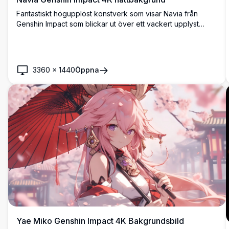
Fantastiskt högupplöst konstverk som visar Navia från
Genshin Impact som blickar ut över ett vackert upplyst
stadslandskap i skymningen. Anime-karaktären står elegant
på en balkong med sin karakteristiska hatt och flödande
hår, omgiven av varma glödande ljus och en fascinerande
blå kvällshimmel.
3360
×
1440
Öppna
Yae Miko Genshin Impact 4K Bakgrundsbild