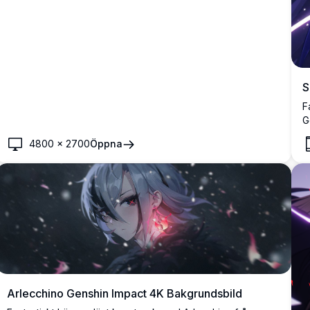
S
F
G
h
4800
×
2700
Öppna
b
h
Arlecchino Genshin Impact 4K Bakgrundsbild