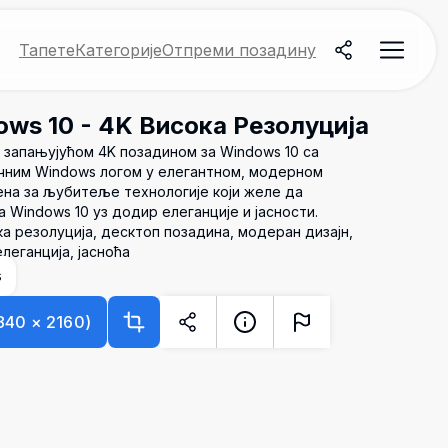
Тапете
Категорије
Отпреми позадину
ows 10 - 4K Висока Резолуција
 запањујућом 4K позадином за Windows 10 са
ичним Windows логом у елегантном, модерном
шена за љубитеље технологије који желе да
а Windows 10 уз додир елеганције и јасности.
ка резолуција, десктоп позадина, модеран дизајн,
леганција, јасноћа
s
840
×
2160
)