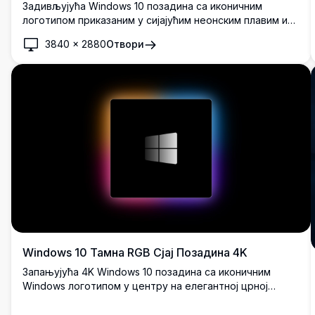
Задивљујућа Windows 10 позадина са иконичним
логотипом приказаним у сијајућим неонским плавим и
розе светлосним зрацима на дубокој црној позадини,
3840
×
2880
Отвори
пружајући кинематографско и футуристичко 4K
визуелно искуство.
Windows 10 Тамна RGB Сјај Позадина 4K
Запањујућа 4K Windows 10 позадина са иконичним
Windows логотипом у центру на елегантној црној
позадини, окруженом живописним RGB градијентом
боја са наранџастим, плавим, ружичастим и