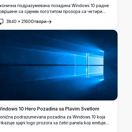
конична подразумевана позадина Windows 10 радне
овршине са сјајним логотипом прозора са четири
оља на живописној плавој градијентној позадини.
3840
×
2160
Отвори
авршена за враћање класичног изгледа Windows 10 у
адивљујућој 4K резолуцији.
indows 10 Hero Pozadina sa Plavim Svetlom
konična podrazumevana pozadina za Windows 10 koja
rikazuje sjajni logo prozora sa četiri panela koji emituje
arke plave zrake svetlosti na tamno plavoj pozadini.