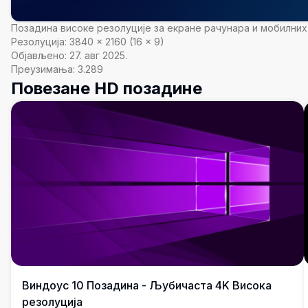
Позадина високе резолуције за екране рачунара и мобилних
Резолуција:
3840
×
2160
(
16
×
9
)
Објављено:
27. авг 2025.
Преузимања:
3.289
Повезане HD позадине
Виндоус 10 Позадина - Љубичаста 4K Висока
резолуција