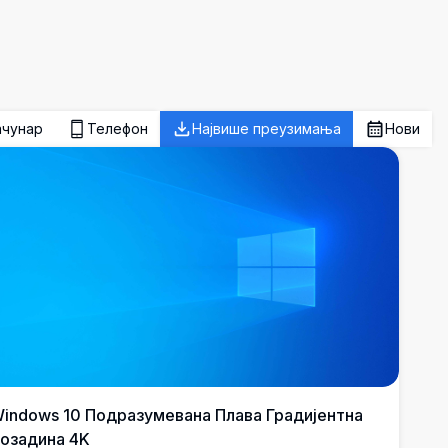
ачунар
Телефон
Највише преузимања
Нови
indows 10 Подразумевана Плава Градијентна
озадина 4K