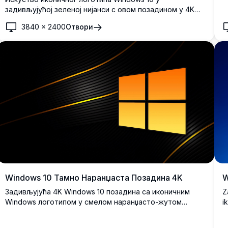
S
задивљујућој зеленој нијанси с овом позадином у 4K
4
високој резолуцији. Савршен за побољшање вашег
3840
×
2400
Отвори
десктопа са живим бојама и оштром јасноћом, ова
позадина доноси модеран и освежавајући изглед на
ваш екран.
Windows 10 Тамно Наранџаста Позадина 4K
W
Задивљујућа 4K Windows 10 позадина са иконичним
Z
Windows логотипом у смелом наранџасто-жутом
i
градијенту на елегантној тамно црној подлози са
t
динамичним закривљеним линијама и металним
r