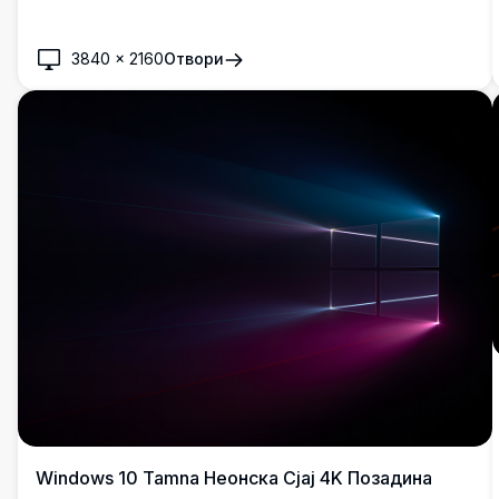
дизајнирану да побољша ваше десктоп искуство са
јасноћом и дубином.
3840
×
2160
Отвори
Windows 10 Tamna Неонска Сјај 4K Позадина