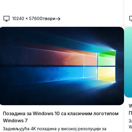
пругама.
z
10240
×
5760
Отвори
W
П
Позадина за Windows 10 са класичним логотипом
Windows 7
З
W
Задивљујућа 4K позадина у високој резолуцији за