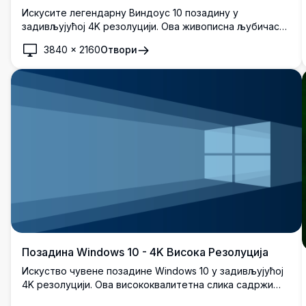
Искусите легендарну Виндоус 10 позадину у
задивљујућој 4K резолуцији. Ова живописна љубичаста
дизајн заробљава суштину модерне технологије са
3840
×
2160
Отвори
својим глатким, рефлексивним површинама и дубином,
савршена за побољшање визуелног изгледа вашег
десктопа.
Позадина Windows 10 - 4K Висока Резолуција
Искуство чувене позадине Windows 10 у задивљујућој
4K резолуцији. Ова висококвалитетна слика садржи
класични Windows лого на крају перспективног тунела,