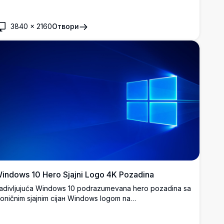
avršeno za personalizaciju radne površine u zadivljujućoj
K rezoluciji.
3840
×
2160
Отвори
indows 10 Hero Sjajni Logo 4K Pozadina
adivljujuća Windows 10 podrazumevana hero pozadina sa
koničnim sjajnim cijан Windows logom na
amnoplavojkraljevski plavoj pozadini. Savršena visoke
ezolucije 4K pozadina za radnu površinu sa dinamičnim