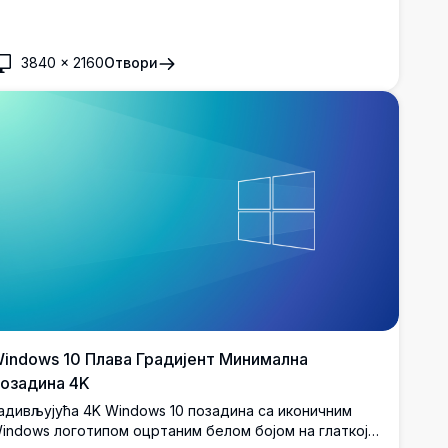
racima svetlosti i modernim dizajnom.
3840
×
2160
Отвори
indows 10 Плава Градијент Минимална
озадина 4K
адивљујућа 4K Windows 10 позадина са иконичним
indows логотипом оцртаним белом бојом на глаткој