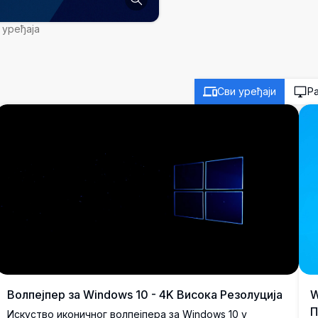
 уређаја
Сви уређаји
Р
Волпејпер за Windows 10 - 4K Висока Резолуција
W
П
Искуство иконичног волпејпера за Windows 10 у