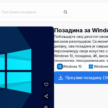
Позадина за Wind
Побољшајте свој десктоп овом
високом резолуцијом. Са икон
дизајну, ова позадина је савр
персонализују своје искуство с
Windows 10, позадина, 4K, висо
технологија, персонализација, е
Windows 10
Window
Преузми позадину
(
3