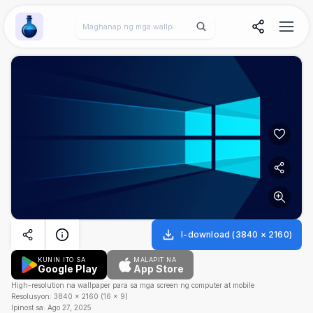
Wallpaper Alchemy
I-download
(
3840
×
2160
)
KUNIN ITO SA
MALAPIT NA
Google Play
App Store
High-resolution na wallpaper para sa mga screen ng computer at mobile
Resolusyon:
3840
×
2160
(
16
×
9
)
Ipinost sa:
Ago 27, 2025