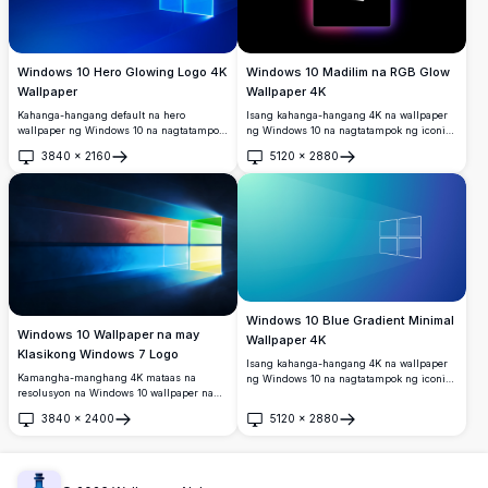
Windows 10 Hero Glowing Logo 4K
Windows 10 Madilim na RGB Glow
Wallpaper
Wallpaper 4K
Kahanga-hangang default na hero
Isang kahanga-hangang 4K na wallpaper
wallpaper ng Windows 10 na nagtatampok
ng Windows 10 na nagtatampok ng iconic
ng iconic na nagniningning na cyan na
na logo ng Windows na nakasentro sa
3840
×
2160
5120
×
2880
logo ng Windows laban sa malalim na
isang makinis na itim na background,
Buksan
Buksan
royal blue na background. Perpektong
napapalibutan ng maliwanag na RGB na
mataas na resolusyong 4K desktop
gradient na glow na may mga kulay na
background na may dynamic na light rays
orange, asul, rosas, at lila.
at modernong disenyo.
Windows 10 Blue Gradient Minimal
Windows 10 Wallpaper na may
Wallpaper 4K
Klasikong Windows 7 Logo
Isang kahanga-hangang 4K na wallpaper
Kamangha-manghang 4K mataas na
ng Windows 10 na nagtatampok ng iconic
resolusyon na Windows 10 wallpaper na
na logo ng Windows na nakabalangkas sa
nagtatampok ng iconic na apat na kulay na
puti laban sa maayos na blue-to-cyan
3840
×
2400
5120
×
2880
logo ng Windows 7 na may maliwanag na
gradient na background na may banayad
Buksan
Buksan
pula, berde, asul, at dilaw na mga panel,
na mga epekto ng sinag ng liwanag,
na nagpapaliwanag ng mga sinag ng
perpekto para sa mga modernong desktop
liwanag laban sa malalim na madilim na
setup.
asul na background.