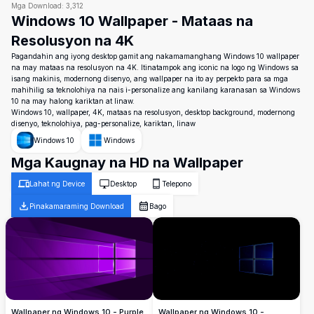
Mga Download:
3,312
Windows 10 Wallpaper - Mataas na
Resolusyon na 4K
Pagandahin ang iyong desktop gamit ang nakamamanghang Windows 10 wallpaper
na may mataas na resolusyon na 4K. Itinatampok ang iconic na logo ng Windows sa
isang makinis, modernong disenyo, ang wallpaper na ito ay perpekto para sa mga
mahihilig sa teknolohiya na nais i-personalize ang kanilang karanasan sa Windows
10 na may halong kariktan at linaw.
Windows 10, wallpaper, 4K, mataas na resolusyon, desktop background, modernong
disenyo, teknolohiya, pag-personalize, kariktan, linaw
Windows 10
Windows
Mga Kaugnay na HD na Wallpaper
Lahat ng Device
Desktop
Telepono
Pinakamaraming Download
Bago
Wallpaper ng Windows 10 - Purple
Wallpaper ng Windows 10 -