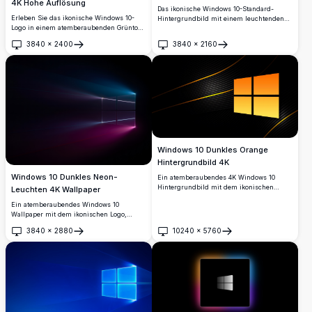
4K Hohe Auflösung
Das ikonische Windows 10-Standard-
Erleben Sie das ikonische Windows 10-
Hintergrundbild mit einem leuchtenden
Logo in einem atemberaubenden Grünton
viergeteilten Fensterlogo, das helle blaue
mit diesem hochauflösenden 4K-
Lichtstrahlen vor einem tiefen
3840
×
2400
3840
×
2160
Hintergrundbild. Perfekt, um Ihren
dunkelblauen Hintergrund ausstrahlt.
Öffnen
Öffnen
Desktop mit lebendigen Farben und klarer
Perfekt für die Desktop-Anpassung in
Schärfe zu verbessern, bringt dieses
atemberaubender 4K-Auflösung.
Hintergrundbild ein modernes und
erfrischendes Aussehen auf Ihren
Bildschirm.
Windows 10 Dunkles Orange
Hintergrundbild 4K
Windows 10 Dunkles Neon-
Ein atemberaubendes 4K Windows 10
Hintergrundbild mit dem ikonischen
Leuchten 4K Wallpaper
Windows-Logo in einem kräftigen orange-
Ein atemberaubendes Windows 10
gelben Farbverlauf vor einem eleganten
Wallpaper mit dem ikonischen Logo,
dunklen schwarzen Hintergrund mit
dargestellt in leuchtenden Neon-Blau- und
dynamischen geschwungenen Linien und
3840
×
2880
10240
×
5760
Rosa-Lichtstrahlen vor einem tiefen
Öffnen
Öffnen
metallischen Streifen.
schwarzen Hintergrund, das ein
cinematisches und futuristisches 4K-
Visualerlebnis bietet.