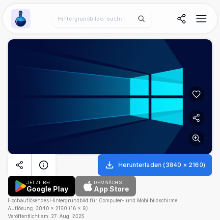
Wallpaper Alchemy
Herunterladen
(
3840
×
2160
)
JETZT BEI
DEMNÄCHST
Google Play
App Store
Hochauflösendes Hintergrundbild für Computer- und Mobilbildschirme
Auflösung:
3840
×
2160
(
16
×
9
)
Veröffentlicht am:
27. Aug. 2025