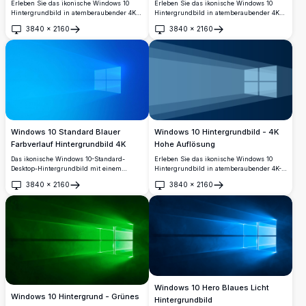
Erleben Sie das ikonische Windows 10
Erleben Sie das ikonische Windows 10
Hintergrundbild in atemberaubender 4K
Hintergrundbild in atemberaubender 4K
Auflösung. Dieses lebhafte lila Design
Auflösung. Dieses hochwertige Bild zeigt
3840
×
2160
3840
×
2160
fängt die Essenz moderner Technologie
das klassische Windows-Logo mit einem
Öffnen
Öffnen
ein mit seinen glatten, reflektierenden
eleganten, dunklen Hintergrund, perfekt
Oberflächen und Tiefe, perfekt zur
geeignet, um die visuelle Attraktivität
Verbesserung der visuellen Attraktivität
Ihres Desktops zu erhöhen. Ideal für
Ihres Desktops.
Windows-Enthusiasten und
Technikliebhaber.
Windows 10 Standard Blauer
Windows 10 Hintergrundbild - 4K
Farbverlauf Hintergrundbild 4K
Hohe Auflösung
Das ikonische Windows 10-Standard-
Erleben Sie das ikonische Windows 10
Desktop-Hintergrundbild mit einem
Hintergrundbild in atemberaubender 4K-
leuchtenden viergeteilten Fenster-Logo auf
Auflösung. Dieses hochwertige Bild zeigt
3840
×
2160
3840
×
2160
einem lebhaften blauen
das klassische Windows-Logo am Ende
Öffnen
Öffnen
Farbverlaufshintergrund. Perfekt, um
eines perspektivischen Tunnels und ist
Ihren klassischen Windows 10-Look in
darauf ausgelegt, Ihr Desktop-Erlebnis mit
beeindruckender 4K-Auflösung
Klarheit und Tiefe zu verbessern.
wiederherzustellen.
Windows 10 Hero Blaues Licht
Windows 10 Hintergrund - Grünes
Hintergrundbild