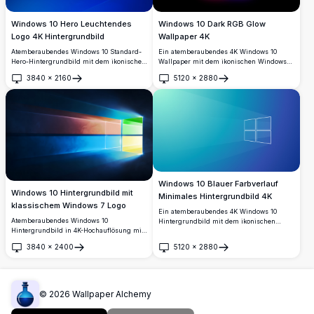
Windows 10 Hero Leuchtendes
Windows 10 Dark RGB Glow
Logo 4K Hintergrundbild
Wallpaper 4K
Atemberaubendes Windows 10 Standard-
Ein atemberaubendes 4K Windows 10
Hero-Hintergrundbild mit dem ikonischen
Wallpaper mit dem ikonischen Windows-
leuchtenden Cyan-Windows-Logo vor
Logo zentriert auf einem schicken
3840
×
2160
5120
×
2880
einem tiefen Königsblau-Hintergrund.
schwarzen Hintergrund, umgeben von
Öffnen
Öffnen
Perfektes hochauflösendes 4K-Desktop-
einem lebendigen RGB-Farbverlauf-
Hintergrundbild mit dynamischen
Leuchten in Orange-, Blau-, Pink- und
Lichtstrahlen und modernem Design.
Lilatönen.
Windows 10 Blauer Farbverlauf
Windows 10 Hintergrundbild mit
Minimales Hintergrundbild 4K
klassischem Windows 7 Logo
Ein atemberaubendes 4K Windows 10
Atemberaubendes Windows 10
Hintergrundbild mit dem ikonischen
Hintergrundbild in 4K-Hochauflösung mit
Windows-Logo in Weiß auf einem sanften
dem ikonischen Windows 7 Vier-Farben-
Blau-zu-Cyan-Farbverlauf-Hintergrund
3840
×
2400
5120
×
2880
Logo mit lebhaften roten, grünen, blauen
mit subtilen Lichtstrahleffekten, perfekt für
Öffnen
Öffnen
und gelben Feldern, die Lichtstrahlen vor
moderne Desktop-Setups.
einem tiefdunkelblauen Hintergrund
ausstrahlen.
©
2026
Wallpaper Alchemy