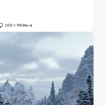
2432
×
1664
Aç