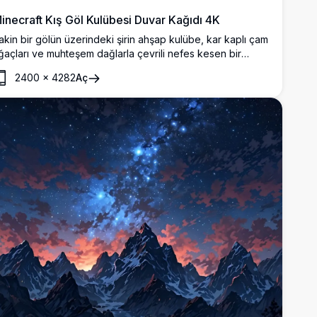
inecraft Kış Göl Kulübesi Duvar Kağıdı 4K
akin bir gölün üzerindeki şirin ahşap kulübe, kar kaplı çam
ğaçları ve muhteşem dağlarla çevrili nefes kesen bir
inecraft kış manzarası, etkileyici 4K çözünürlükte.
2400
×
4282
Aç