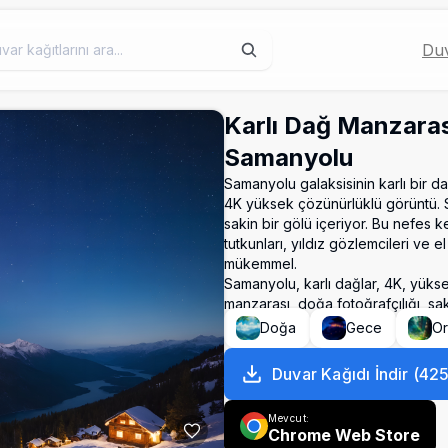
Duv
Karlı Dağ Manzara
Samanyolu
Samanyolu galaksisinin karlı bir da
4K yüksek çözünürlüklü görüntü. Sa
sakin bir gölü içeriyor. Bu nefes ke
tutkunları, yıldız gözlemcileri ve 
mükemmel.
Samanyolu, karlı dağlar, 4K, yüks
manzarası, doğa fotoğrafçılığı, sa
Doğa
Gece
O
Duvar Kağıdı İndir
(
42
Mevcut:
Chrome Web Store