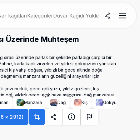
ar kağıtları
Kategoriler
Duvar Kağıdı Yükle
sı Üzerinde Muhteşem
ğ sırası üzerinde parlak bir şekilde parladığı çarpıcı bir
hne, karla kaplı zirveleri ve yıldızlı gökyüzünü yansıtan
sici kış vahşi doğası, yıldızlı bir gece altında doğa
el değmemiş manzaraların güzelliğini arayanlar için
ek çözünürlük, gece gökyüzü, yıldız gözlemi, kış
kin göl, yıldızlı gece, açık hava macerası, dağ manzarası
rman
Manzara
Dağ
Kış
Gökyüzü
K
56
×
2912
)