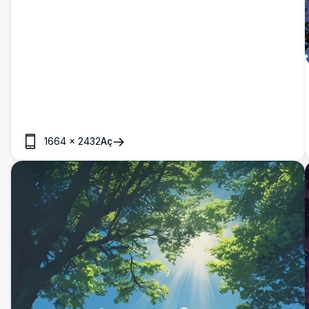
dökmeyen ormana sıcak bir ton düşürür. Doğa severler için
mükemmel olan bu çarpıcı manzara görüntüsü, dağların
huzurlu güzelliğini masaüstünüze veya mobil ekranınıza
getirir ve herhangi bir cihaz için huzurlu ve ilham verici bir
arka plan sunar.
1664
×
2432
Aç