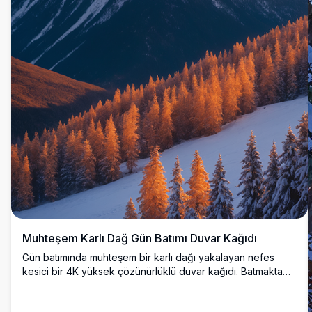
Muhteşem Karlı Dağ Gün Batımı Duvar Kağıdı
Gün batımında muhteşem bir karlı dağı yakalayan nefes
kesici bir 4K yüksek çözünürlüklü duvar kağıdı. Batmakta
olan güneşin altın-turuncu parıltısı, engebeli zirveleri
aydınlatarak karla kaplı yamaçlara ve aşağıdaki yaprak