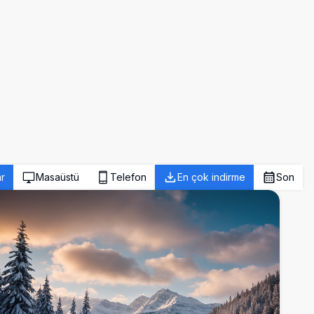
r
Masaüstü
Telefon
En çok indirme
Son