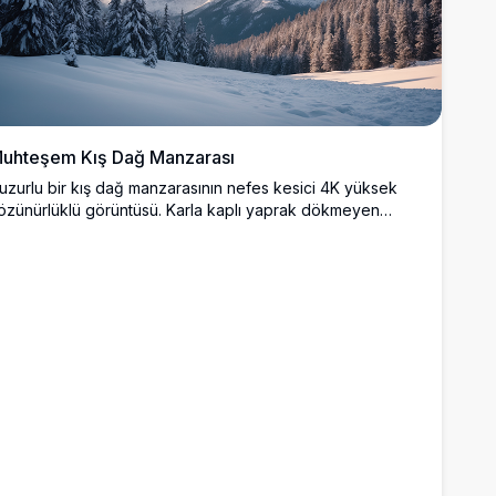
uhteşem Kış Dağ Manzarası
uzurlu bir kış dağ manzarasının nefes kesici 4K yüksek
özünürlüklü görüntüsü. Karla kaplı yaprak dökmeyen
ğaçlar, gün batımında dramatik bir gökyüzünün altında,
umuşak, altın renkli bulutlarla çevrili yüksek, engebeli
irvelere uzanan bozulmamış bir karlı vadiyi çerçeveler.
oğa severler için mükemmel olan bu çarpıcı sahne, kış
ahşi doğasının sakin güzelliğini yakalar, duvar sanatı, arka
lanlar veya seyahat ilhamı için idealdir.