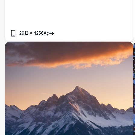
severler için mükemmel olan bu çarpıcı görüntü, karlı dağ
kaçışının huzurunu masaüstünüze veya telefon ekranınıza
getiriyor, sakin ve pitoresk bir arka plan için ideal.
2912
×
4256
Aç