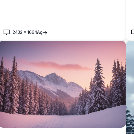
2432
×
1664
Aç