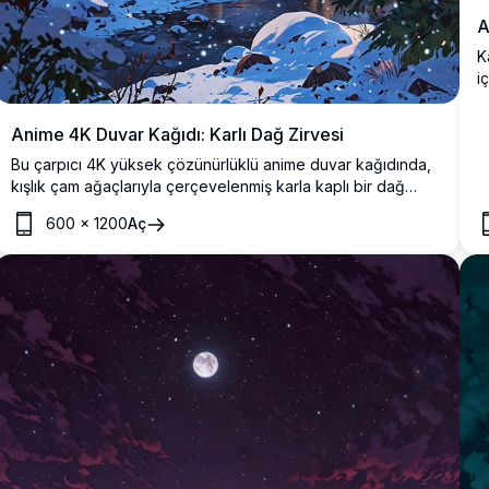
A
K
i
p
o
Anime 4K Duvar Kağıdı: Karlı Dağ Zirvesi
Bu çarpıcı 4K yüksek çözünürlüklü anime duvar kağıdında,
kışlık çam ağaçlarıyla çerçevelenmiş karla kaplı bir dağ
zirvesinin huzurlu güzelliğini deneyimleyin. Doğanın
600
×
1200
Aç
huzurunu anime sanatının cazibesiyle birleştirmeyi sevenler
için mükemmeldir.