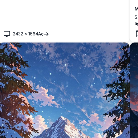
M
S
a
M
2432
×
1664
Aç