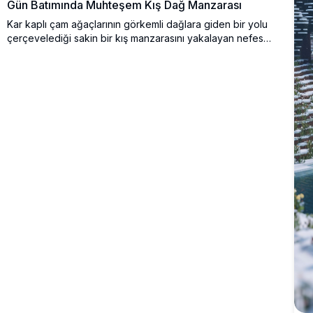
Gün Batımında Muhteşem Kış Dağ Manzarası
Kar kaplı çam ağaçlarının görkemli dağlara giden bir yolu
çerçevelediği sakin bir kış manzarasını yakalayan nefes
kesici bir 4K yüksek çözünürlüklü görüntü. Gökyüzü,
huzurlu bir gün batımı sırasında yumuşak pembe ve mor
tonlarla parlar, büyülü ve huzurlu bir sahne yaratır. Doğa
severler için mükemmel olan bu çarpıcı fotoğraf, dağlardaki
kışın güzelliğini sergiler, duvar sanatı, masaüstü duvar
kağıtları veya seyahat ilhamı için idealdir.