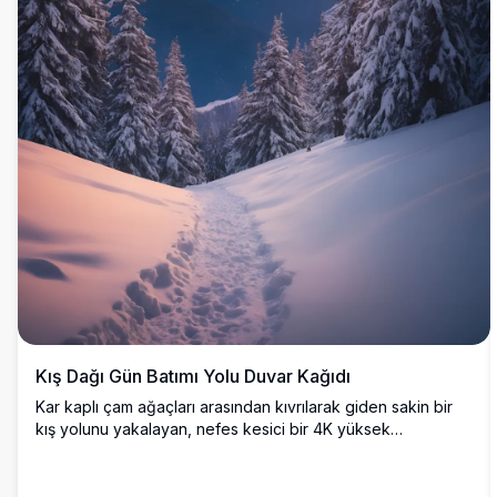
Kış Dağı Gün Batımı Yolu Duvar Kağıdı
Kar kaplı çam ağaçları arasından kıvrılarak giden sakin bir
kış yolunu yakalayan, nefes kesici bir 4K yüksek
çözünürlüklü duvar kağıdı, gün batımında görkemli dağlara
doğru ilerliyor. Gökyüzü turuncu ve pembe tonlarıyla
parıldıyor, buzlu manzaraya sıcak bir ışık saçıyor. Doğa