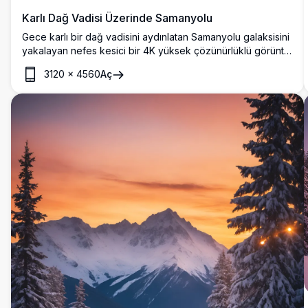
Karlı Dağ Vadisi Üzerinde Samanyolu
Gece karlı bir dağ vadisini aydınlatan Samanyolu galaksisini
yakalayan nefes kesici bir 4K yüksek çözünürlüklü görüntü.
Karla kaplı zirveler ve yaprak dökmeyen ağaçlar, sakin bir
3120
×
4560
Aç
göl ve altında yer alan küçük bir köyü çevreliyor, yıldızlı
gökyüzünün altında yumuşak bir şekilde parlıyor. Doğa
severler, astrofotografi meraklıları ve duvar sanatı veya
dijital koleksiyonlar için çarpıcı manzaralar arayanlar için
mükemmel.