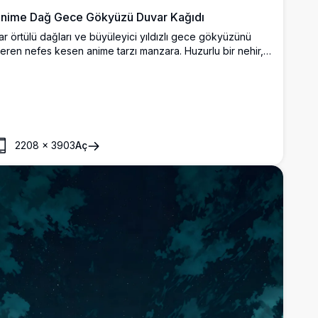
nime Dağ Gece Gökyüzü Duvar Kağıdı
ar örtülü dağları ve büyüleyici yıldızlı gece gökyüzünü
çeren nefes kesen anime tarzı manzara. Huzurlu bir nehir,
arlayan ışıkları ve Samanyolu'nu yansıtırken karanlık çam
rmanları ve canlı kozmik bulutlarla çevrilidir.
2208
×
3903
Aç