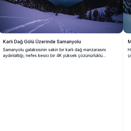
Karlı Dağ Gölü Üzerinde Samanyolu
M
Samanyolu galaksisinin sakin bir karlı dağ manzarasını
H
aydınlattığı, nefes kesici bir 4K yüksek çözünürlüklü
ç
görüntü. Galaksinin canlı mor ve pembe tonları, karla kaplı
a
zirveler ve altında yansıyan yıldızlı gökyüzü ile güzel bir
y
kontrast oluşturuyor. Karla kaplı ağaçlar ve ön plandaki taze
z
izler, bu büyüleyici gece sahnesine derinlik katıyor; doğa
D
ve astrofotografi meraklıları için ilham verici görseller
v
arayanlar için mükemmel.
p