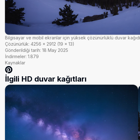
Bilgisayar ve mobil ekranlar için yüksek çözünürlüklü duvar kağıd
Çözünürlük:
4256
×
2912
(
19
×
13
)
Gönderildiği tarih:
18 May 2025
İndirmeler:
1.879
Kaynaklar
İlgili HD duvar kağıtları