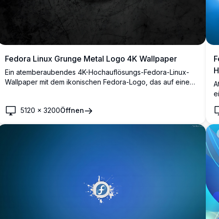
Fedora Linux Grunge Metal Logo 4K Wallpaper
F
H
Ein atemberaubendes 4K-Hochauflösungs-Fedora-Linux-
Wallpaper mit dem ikonischen Fedora-Logo, das auf einem
A
metallischen Abzeichen geprägt ist und vor einem dunklen
e
Grunge-Texturhintergrund platziert wurde. Perfekt für
d
5120
×
3200
Öffnen
Linux-Enthusiasten und Desktop-Anpassungen.
D
k