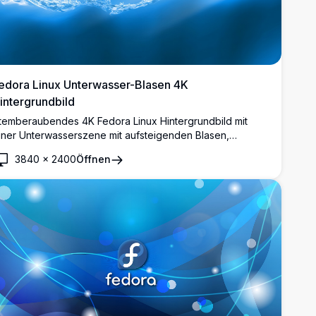
edora Linux Unterwasser-Blasen 4K
intergrundbild
temberaubendes 4K Fedora Linux Hintergrundbild mit
iner Unterwasserszene mit aufsteigenden Blasen,
ynamischer Wasseroberfläche und lebendigen Blautönen.
3840
×
2400
Öffnen
as ikonische Fedora-Logo schwebt elegant inmitten
ristallklarer Wasserstrahlen und Licht.