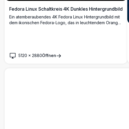
Fedora Linux Schaltkreis 4K Dunkles Hintergrundbild
Ein atemberaubendes 4K Fedora Linux Hintergrundbild mit
dem ikonischen Fedora-Logo, das in leuchtendem Orange
erstrahlt, umgeben von aufwendigen Leiterplattenmustern
auf einem dunklen hexagonalen Hintergrund. Perfekt für
Linux-Enthusiasten.
5120
×
2880
Öffnen