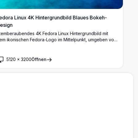
edora Linux 4K Hintergrundbild Blaues Bokeh-
esign
temberaubendes 4K Fedora Linux Hintergrundbild mit
em ikonischen Fedora-Logo im Mittelpunkt, umgeben von
ließenden weißen Bändern und leuchtenden Bokeh-
reisen auf einem lebhaften blau-türkisen Farbverlauf-
intergrund. Perfekt für Linux-Enthusiasten und Entwickler.
5120
×
3200
Öffnen