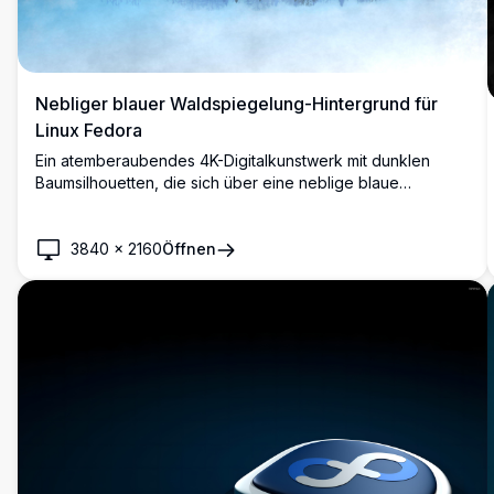
Nebliger blauer Waldspiegelung-Hintergrund für
Linux Fedora
Ein atemberaubendes 4K-Digitalkunstwerk mit dunklen
Baumsilhouetten, die sich über eine neblige blaue
Landschaft spiegeln. Perfekt als Fedora-Linux-Desktop-
Hintergrundbild, das Ruhe und Minimalismus in Ultra-
Hochauflösung vereint.
3840
×
2160
Öffnen