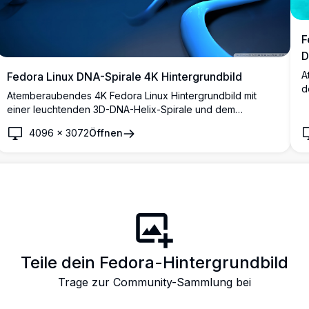
F
D
A
Fedora Linux DNA-Spirale 4K Hintergrundbild
d
Atemberaubendes 4K Fedora Linux Hintergrundbild mit
f
einer leuchtenden 3D-DNA-Helix-Spirale und dem
K
ikonischen Fedora-Logo. Tiefe Blautöne und dynamische
H
4096
×
3072
Öffnen
Beleuchtung schaffen einen futuristischen Desktop-
Hintergrund in hoher Auflösung, der perfekt für Linux-
Enthusiasten geeignet ist.
Teile dein Fedora-Hintergrundbild
Trage zur Community-Sammlung bei