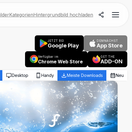
lder
Kategorien
Hintergrundbild hochladen
JETZT BEI
DEMNÄCHST
Google Play
App Store
Verfügbar im
GET THE
ADD-ON
Chrome Web Store
Desktop
Handy
Meiste Downloads
Neu