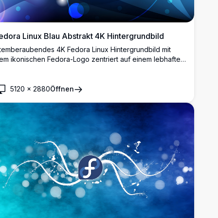
edora Linux Blau Abstrakt 4K Hintergrundbild
temberaubendes 4K Fedora Linux Hintergrundbild mit
em ikonischen Fedora-Logo zentriert auf einem lebhaften
lauen abstrakten Hintergrund mit leuchtenden Kugeln,
ließenden Wellen und dynamischen Lichtstreifen.
5120
×
2880
Öffnen