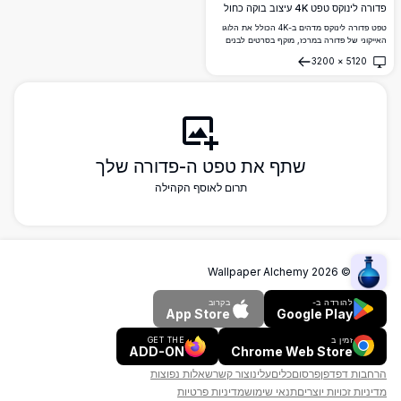
פדורה לינוקס טפט 4K עיצוב בוקה כחול
טפט פדורה לינוקס מדהים ב-4K הכולל את הלוגו
האייקוני של פדורה במרכז, מוקף בסרטים לבנים
זורמים ועיגולי בוקה זוהרים על רקע גרדיאנט
3200
×
5120
תכלת-כחול תוסס. מושלם למעריצי לינוקס
פתח
ומפתחים.
שתף את טפט ה-פדורה שלך
תרום לאוסף הקהילה
Wallpaper Alchemy
2026
©
להורדה ב-
בקרוב
App Store
Google Play
זמין ב
GET THE
ADD-ON
Chrome Web Store
הרחבות דפדפן
פרסום
כלים
עלינו
צור קשר
שאלות נפוצות
מדיניות זכויות יוצרים
תנאי שימוש
מדיניות פרטיות