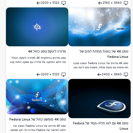
Linux, המשלב שלווה ומינימליזם ברזולוציה גבוהה
3200
×
5120
2160
×
3840
לחובבי Linux והתאמה אישית של שולחן העבודה.
במיוחד.
פתח
פתח
פדורה לינוקס טפט כחול 4K
טפט 4K של בועות מתחת למים של
Fedora Linux
טפט מדהים ברזולוציית 4K לפדורה לינוקס הכולל
את הלוגו האייקוני של פדורה עם אפקט התזת צבע
טפט 4K מדהים של Fedora Linux המציג סצנה
לבן דינמי על רקע גרדיאנט כחול עמוק. מושלם
תת-מימית עם בועות עולות, משטח מים דינמי וגוני
לחובבי לינוקס ומפתחים.
כחול עזים. הלוגו האייקוני של Fedora מרחף בחן
3200
×
5120
2400
×
3840
בין קרני מים וקרני אור צלולים.
פתח
פתח
טפט 4K מופשט כחול של Fedora Linux
טפט 4K עם לוגו תלת-ממד של Fedora
טפט 4K מדהים של Fedora Linux המציג את
Linux
הלוגו האייקוני של Fedora במרכז על רקע מופשט