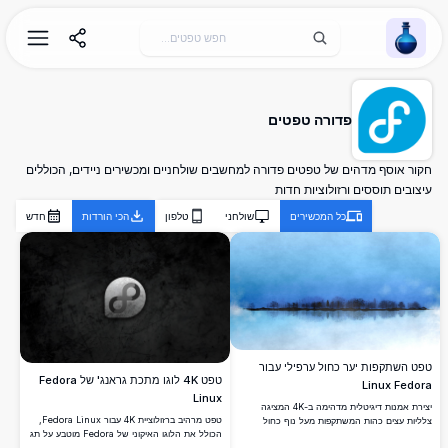
Wallpaper Alchemy
פדורה טפטים
חקור אוסף מדהים של טפטים פדורה למחשבים שולחניים ומכשירים ניידים, הכוללים
עיצובים תוססים ורזולוציות חדות
כל המכשירים
שולחני
טלפון
הכי הורדות
חדש
טפט השתקפות יער כחול ערפילי עבור
טפט 4K לוגו מתכת גראנג' של Fedora
Linux Fedora
Linux
יצירת אמנות דיגיטלית מדהימה ב-4K המציגה
טפט מרהיב ברזולוציית 4K עבור Fedora Linux,
צלליות עצים כהות המשתקפות מעל נוף כחול
הכולל את הלוגו האיקוני של Fedora מוטבע על תג
ערפילי. מושלם כטפט לשולחן העבודה של Fedora
מתכתי, על רקע טקסטורת גראנג' כהה. מושלם