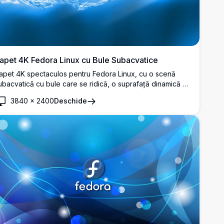
apet 4K Fedora Linux cu Bule Subacvatice
apet 4K spectaculos pentru Fedora Linux, cu o scenă
ubacvatică cu bule care se ridică, o suprafață dinamică a
pei și tonuri vibrante de albastru. Emblematicul logo
3840
×
2400
Deschide
edora plutește elegant printre razele de apă cristalină și
umină.