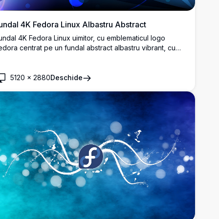
undal 4K Fedora Linux Albastru Abstract
undal 4K Fedora Linux uimitor, cu emblematicul logo
edora centrat pe un fundal abstract albastru vibrant, cu
fere luminoase, valuri curgătoare și dungi dinamice de
umină.
5120
×
2880
Deschide