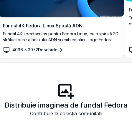
F
F
e
Fundal 4K Fedora Linux Spirală ADN
f
Fundal 4K spectaculos pentru Fedora Linux, cu o spirală 3D
v
strălucitoare a helixului ADN și emblematicul logo Fedora.
d
Tonurile de albastru profund și iluminarea dinamică creează
4096
×
3072
Deschide
un fundal de desktop futurist, de înaltă rezoluție, perfect
pentru pasionații de Linux.
Distribuie imaginea de fundal Fedora
Contribuie la colecția comunității