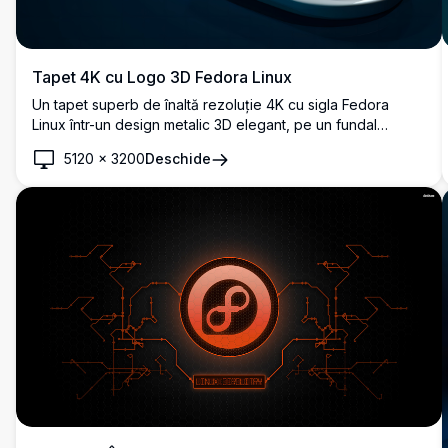
Tapet 4K cu Logo 3D Fedora Linux
Un tapet superb de înaltă rezoluție 4K cu sigla Fedora
Linux într-un design metalic 3D elegant, pe un fundal
albastru închis, perfect pentru personalizarea desktopului
5120
×
3200
Deschide
și pasionații de Linux.