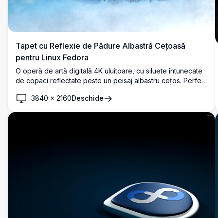
Tapet cu Reflexie de Pădure Albastră Cețoasă
pentru Linux Fedora
O operă de artă digitală 4K uluitoare, cu siluete întunecate
de copaci reflectate peste un peisaj albastru cețos. Perfect
ca tapet pentru desktopul Fedora Linux, îmbinând liniștea și
3840
×
2160
Deschide
minimalismul în rezoluție ultra-înaltă.