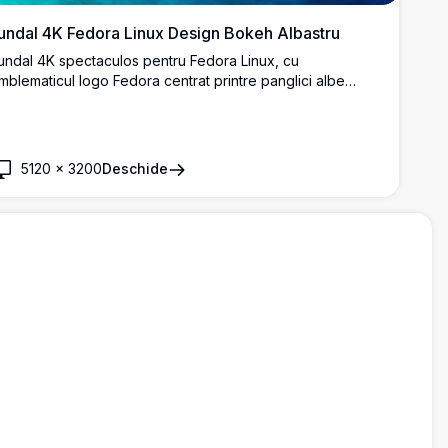
undal 4K Fedora Linux Design Bokeh Albastru
undal 4K spectaculos pentru Fedora Linux, cu
mblematicul logo Fedora centrat printre panglici albe
luide și cercuri bokeh luminoase pe un fundal cu gradient
ibrant albastru și teal. Perfect pentru entuziaștii și
ezvoltatorii Linux.
5120
×
3200
Deschide