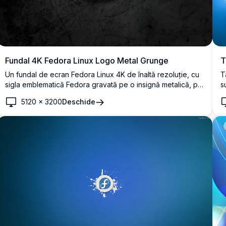
Fundal 4K Fedora Linux Logo Metal Grunge
T
Un fundal de ecran Fedora Linux 4K de înaltă rezoluție, cu
T
sigla emblematică Fedora gravată pe o insignă metalică, pe
s
un fundal texturat întunecat în stil grunge. Perfect pentru
a
5120
×
3200
Deschide
pasionații de Linux și personalizarea desktopului.
F
l