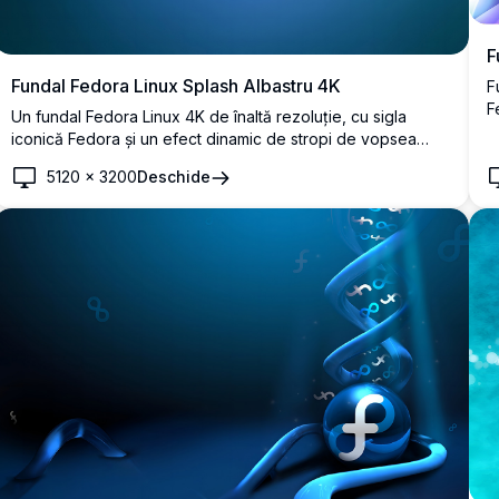
F
Fundal Fedora Linux Splash Albastru 4K
F
F
Un fundal Fedora Linux 4K de înaltă rezoluție, cu sigla
s
iconică Fedora și un efect dinamic de stropi de vopsea
l
albă pe un fundal cu gradient albastru profund. Perfect
5120
×
3200
Deschide
pentru entuziaștii și dezvoltatorii Linux.