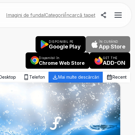
Imagini de fundal
Categorii
Încarcă tapet
DISPONIBIL PE
ÎN CURÂND
Google Play
App Store
Disponibil în
GET THE
ADD-ON
Chrome Web Store
Desktop
Telefon
Mai multe descărcări
Recent