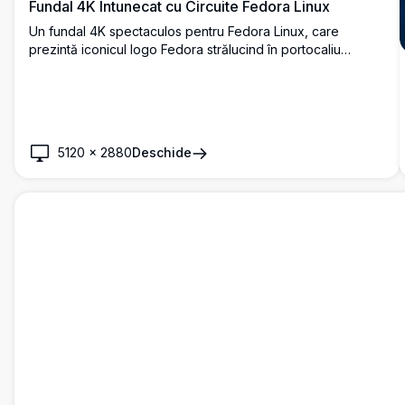
Fundal 4K Întunecat cu Circuite Fedora Linux
Un fundal 4K spectaculos pentru Fedora Linux, care
prezintă iconicul logo Fedora strălucind în portocaliu
vibrant, înconjurat de modele complexe de circuite
electronice pe un fundal hexagonal întunecat. Perfect
pentru entuziaștii Linux.
5120
×
2880
Deschide