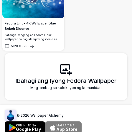
Fedora Linux 4K Wallpaper Blue
Bokeh Disenyo
Kahanga-hangang 4K Fedora Linux
wallpaper na nagtatampok ng iconic na
Fedora logo sa gitna ng mga dumadaloy
5120
×
3200
na puting ribbon at maliwanag na bokeh
Buksan
circles sa makulay na asul at teal na
gradient na background. Perpekto para sa
mga mahilig sa Linux at mga developer.
Ibahagi ang Iyong Fedora Wallpaper
Mag-ambag sa koleksyon ng komunidad
©
2026
Wallpaper Alchemy
KUNIN ITO SA
MALAPIT NA
Google Play
App Store