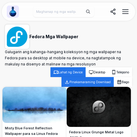
Wallpaper Alchemy
Fedora Mga Wallpaper
Galugarin ang kahanga-hangang koleksyon ng mga wallpaper na
Fedora para sa desktop at mobile na device, na nagtatampok ng
makulay na disenyo at malinaw na mga resolusyon
Lahat ng Device
Desktop
Telepono
Pinakamaraming Download
Bago
Misty Blue Forest Reflection
Fedora Linux Grunge Metal Logo
Wallpaper para sa Linux Fedora