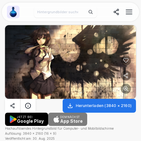
Wallpaper Alchemy
Herunterladen
(
3840
×
2160
)
JETZT BEI
DEMNÄCHST
Google Play
App Store
Hochauflösendes Hintergrundbild für Computer- und Mobilbildschirme
Auflösung:
3840
×
2160
(
16
×
9
)
Veröffentlicht am:
30. Aug. 2025