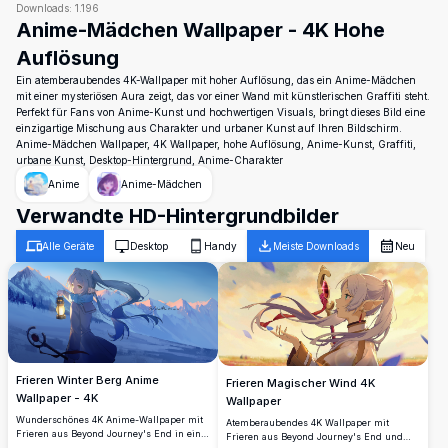
Downloads:
1.196
Anime-Mädchen Wallpaper - 4K Hohe
Auflösung
Ein atemberaubendes 4K-Wallpaper mit hoher Auflösung, das ein Anime-Mädchen
mit einer mysteriösen Aura zeigt, das vor einer Wand mit künstlerischen Graffiti steht.
Perfekt für Fans von Anime-Kunst und hochwertigen Visuals, bringt dieses Bild eine
einzigartige Mischung aus Charakter und urbaner Kunst auf Ihren Bildschirm.
Anime-Mädchen Wallpaper, 4K Wallpaper, hohe Auflösung, Anime-Kunst, Graffiti,
urbane Kunst, Desktop-Hintergrund, Anime-Charakter
Anime
Anime-Mädchen
Verwandte HD-Hintergrundbilder
Alle Geräte
Desktop
Handy
Meiste Downloads
Neu
Frieren Winter Berg Anime
Frieren Magischer Wind 4K
Wallpaper - 4K
Wallpaper
Wunderschönes 4K Anime-Wallpaper mit
Atemberaubendes 4K Wallpaper mit
Frieren aus Beyond Journey's End in einer
Frieren aus Beyond Journey's End und
ruhigen winterlichen Berglandschaft. Die