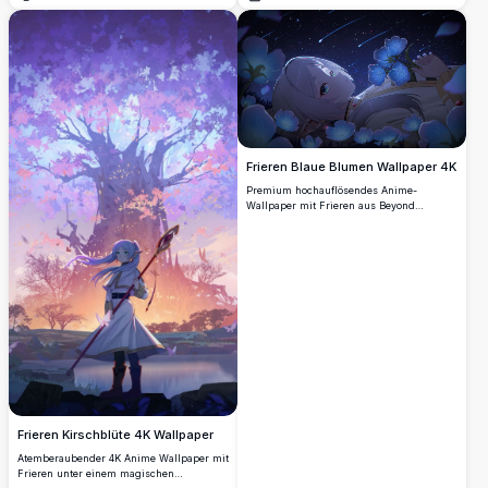
Öffnen
Öffnen
Blumen unter einem sternenklaren
Nachthimmel steht. Die Milchstraße
erleuchtet die Szene und schafft eine
magische und friedliche Atmosphäre,
perfekt für Anime-Enthusiasten, die
atemberaubende Fantasy-Landschaften
suchen.
Frieren Blaue Blumen Wallpaper 4K
Premium hochauflösendes Anime-
Wallpaper mit Frieren aus Beyond
Journey's End, umgeben von leuchtenden
blauen Blumen unter einem
atemberaubenden Meteoritenschauer.
Diese bezaubernde Szene zeigt den
geliebten Elfencharakter in einer
träumerischen himmlischen Kulisse mit
beeindruckenden 4K-Details und
lebendigen Farben.
Frieren Kirschblüte 4K Wallpaper
Atemberaubender 4K Anime Wallpaper mit
Frieren unter einem magischen