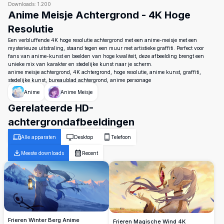
Downloads:
1.200
Anime Meisje Achtergrond - 4K Hoge
Resolutie
Een verbluffende 4K hoge resolutie achtergrond met een anime-meisje met een
mysterieuze uitstraling, staand tegen een muur met artistieke graffiti. Perfect voor
fans van anime-kunst en beelden van hoge kwaliteit, deze afbeelding brengt een
unieke mix van karakter en stedelijke kunst naar je scherm.
anime meisje achtergrond, 4K achtergrond, hoge resolutie, anime kunst, graffiti,
stedelijke kunst, bureaublad achtergrond, anime personage
Anime
Anime Meisje
Gerelateerde HD-
achtergrondafbeeldingen
Alle apparaten
Desktop
Telefoon
Meeste downloads
Recent
Frieren Winter Berg Anime
Frieren Magische Wind 4K