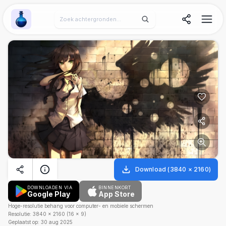
Wallpaper Alchemy
Download
(
3840
×
2160
)
DOWNLOADEN VIA
BINNENKORT
Google Play
App Store
Hoge-resolutie behang voor computer- en mobiele schermen
Resolutie:
3840
×
2160
(
16
×
9
)
Geplaatst op:
30 aug 2025