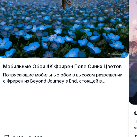
Мобильные Обои 4K Фрирен Поле Синих Цветов
Потрясающие мобильные обои в высоком разрешении
с Фрирен из Beyond Journey's End, стоящей в
завораживающем поле светящихся синих цветов под
звездным ночным небом. Млечный Путь освещает
сцену, создавая волшебную и безмятежную
атмосферу, идеально подходящую для любителей
аниме, ищущих захватывающие дух фантастические
Ф
пейзажи.
П
м
Э