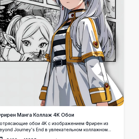
рирен Манга Коллаж 4K Обои
отрясающие обои 4K с изображением Фрирен из
eyond Journey's End в увлекательном коллажном
акете в стиле манги. Множественные панели