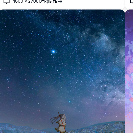
и
4800
×
2700
Открыть
светящимся водопадом в окружении пышной зелёной
д
растительности и магического освещения, создавая
ц
очаровательную и спокойную атмосферу, идеальную
б
для любого экрана.