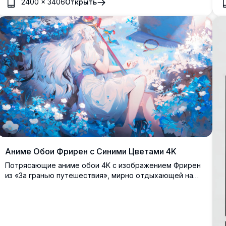
2400
×
3406
Открыть
т
ф
Аниме Обои Фрирен с Синими Цветами 4K
Потрясающие аниме обои 4K с изображением Фрирен
из «За гранью путешествия», мирно отдыхающей на
волшебном поле синих и белых цветов. Эльфийка-маг с
серебристыми волосами окружена яркой флорой,
создавая мечтательную и неземную атмосферу с
мягким освещением и прекрасными деталями.