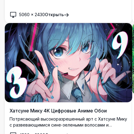
светящийся фонарь на фоне потрясающих
заснеженных вершин с теплым освещением заката,
5060
×
2430
Открыть
создавая спокойную и волшебную атмосферу.
Хатсуне Мику 4K Цифровые Аниме Обои
Потрясающий высокоразрешенный арт с Хатсуне Мику
с развевающимися сине-зелеными волосами и
выразительными бирюзовыми глазами. Динамичная