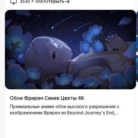
3539
×
1990
Открыть
Обои Фрирен Синие Цветы 4K
Премиальные аниме обои высокого разрешения с
изображением Фрирен из Beyond Journey's End,
окруженной светящимися синими цветами под
захватывающим дух звездопадом. Эта
очаровательная сцена представляет любимого
персонажа-эльфа в мечтательной небесной