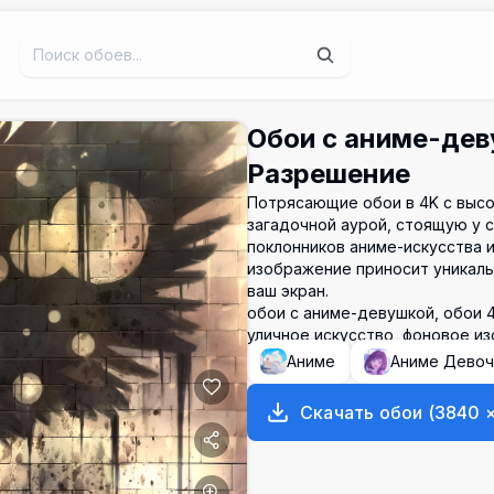
Обои с аниме-дев
Разрешение
Потрясающие обои в 4K с выс
загадочной аурой, стоящую у 
поклонников аниме-искусства 
изображение приносит уникаль
ваш экран.
обои с аниме-девушкой, обои 4
уличное искусство, фоновое и
Аниме
Аниме Девоч
Скачать обои
(
3840