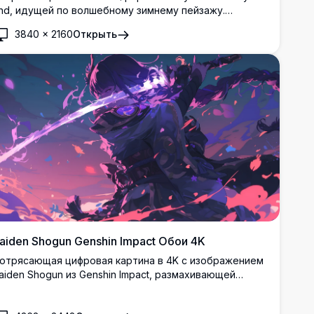
nd, идущей по волшебному зимнему пейзажу.
елокурая эльфийка-маг окружена кружащимся
3840
×
2160
Открыть
негом, светящимися цветами и зачарованными
епестками под звездным ночным небом в
отрясающем качестве сверхвысокого разрешения.
aiden Shogun Genshin Impact Обои 4K
отрясающая цифровая картина в 4K с изображением
aiden Shogun из Genshin Impact, размахивающей
лектро мечом среди закручивающейся фиолетовой
нергии и лепестков сакуры. Высококачественная