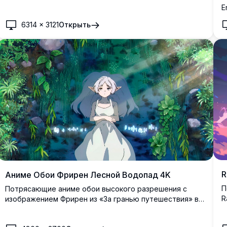
кружащихся магических ветров. Беловолосая
E
эльфийка-маг прекрасно отрисована на фоне
Б
мечтательного заката с развевающимися волосами и
6314
×
3121
Открыть
с
мистической атмосферой в качестве сверхвысокого
л
разрешения.
п
R
Аниме Обои Фрирен Лесной Водопад 4K
П
Потрясающие аниме обои высокого разрешения с
R
изображением Фрирен из «За гранью путешествия» в
э
мистической лесной обстановке. Эльфийка-маг с
э
серебряными волосами мирно стоит перед