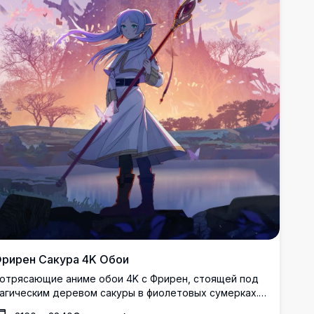
рирен Сакура 4K Обои
отрясающие аниме обои 4K с Фрирен, стоящей под
агическим деревом сакуры в фиолетовых сумерках.
льф-маг держит свой посох, пока лепестки сакуры