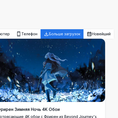
ьютер
Телефон
Больше загрузок
Новейший
рирен Зимняя Ночь 4K Обои
отрясающие 4K обои с Фрирен из Beyond Journey's