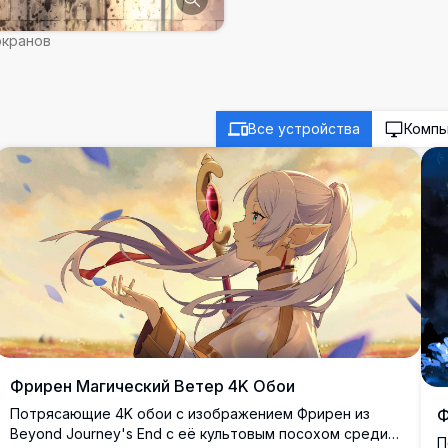
экранов
Все устройства
Комп
Фрирен Магический Ветер 4K Обои
Потрясающие 4K обои с изображением Фрирен из
Ф
Beyond Journey's End с её культовым посохом среди
П