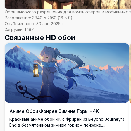
Обои высокого разрешения для компьютеров и мобильных 
Разрешение:
3840
×
2160
(
16
×
9
)
Опубликовано:
30 авг. 2025 г.
Загрузки:
1 197
Связанные HD обои
Аниме Обои Фрирен Зимние Горы - 4K
Красивые аниме обои 4K с Фрирен из Beyond Journey's
End в безмятежном зимнем горном пейзаже.
Сереброволосая эльфийская магичка держит