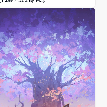
ллюстрация в стиле аниме, идеально подходящая
4368
×
2448
Открыть
ля фона рабочего стола с яркой фиолетово-розовой
ветовой палитрой, создающей атмосферу эпической
итвы.