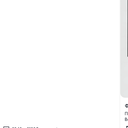
Ф
П
B
м