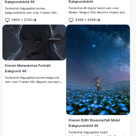
Bakgrundsbild
Bakgrundsbild 4K
Fantastisk 4K digital konst som visar
Fantastisk högupplöst anime-
Raiden Shogun från Genshin Impact som
bakgrundsbild som visar Frieren från
svingar sitt elektro svärd mitt i virvlande
Beyond Journey's End i en mystisk
4800
×
2700
4368
×
2448
lila energi och körsbärsblomspetaler.
skogsmiljö. Den silverhåriga alvmagikern
Öppna
Öppna
Högupplöst anime-stil illustration perfekt
står fridfullt framför ett lysande vattenfall,
för skrivbordsbakgrunder med livfull lila
omgiven av frodig grön vegetation och
och rosa färgpalett som skapar en episk
magisk belysning, vilket skapar en
stridsscen atmosfär.
förtrollande och lugn atmosfär perfekt för
vilken skärm som helst.
Frieren Melankolisk Porträtt
Bakgrund 4K
Fantastisk högupplöst anime-bakgrund
som visar Frieren från Beyond Journey's
End i en kontemplativ sinnesstämning.
Detta konstnärliga porträtt visar den
älskade alv-trollkarlen med hennes
karakteristiska gröna ögon och silverhår
mot en melankolisk atmosfärisk bakgrund,
perfekt för skrivbordsanpassning.
Frieren Blått Blomsterfält Mobil
Bakgrundsbild 4K
Fantastisk högupplöst mobil