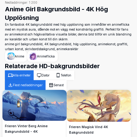
Nedladdningar:
1 200
Anime Girl Bakgrundsbild - 4K Hög
Upplösning
En fantastisk 4K bakgrundsbild med hög upplösning som innehåller en animeflicka
med en mystisk aura, stående mot en vägg med konstnärlig graffiti. Perfekt för fans
av animekonst och högkvalitativa visuella bilder, denna bild tillför en unik blandning
av karaktär och urban konst till din skärm.
anime girl bakgrundsbild, 4K bakgrundsbild, hög upplösning, animekonst, graffiti,
urban konst, skrivbordsbakgrund, animekaraktär
Anime
Animeflicka
Relaterade HD-bakgrundsbilder
Alla enheter
Dator
Telefon
Flest nedladdningar
Senast
Frieren Vinter Berg Anime
Frieren Magisk Vind 4K
Bakgrundsbild - 4K
Bakgrundsbild