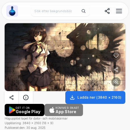
Wallpaper Alchemy
Ladda ner
(
3840
×
2160
)
GET IT ON
KOMMER SNART
Google Play
App Store
Högupplöst tapet för dator- och mobilskärmar
Upplösning:
3840
×
2160
(
16
×
9
)
Publicerat den:
30 aug. 2025