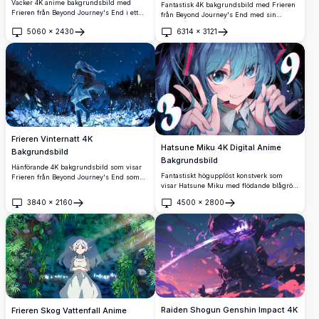
Vacker 4K anime bakgrundsbild med
Fantastisk 4K bakgrundsbild med Frieren
Frieren från Beyond Journey's End i ett
från Beyond Journey's End med sin
lugnt vinter berglandskap. Den
ikoniska stav mitt i virvlande magiska
5060
×
2430
6314
×
3121
silverhåriga alv-magikern håller en
vindar. Den vithåriga alv-magikern är
Öppna
Öppna
lysande lykta mot fantastiska snötäckta
vackert framställd mot en drömmig
toppar med varm solnedgångsbelysning,
solnedgångsbakgrund med flödande hår
vilket skapar en fridfull och magisk
och mystisk atmosfär i ultra-
atmosfär.
högupplösningskvalitet.
Frieren Vinternatt 4K
Hatsune Miku 4K Digital Anime
Bakgrundsbild
Bakgrundsbild
Hänförande 4K bakgrundsbild som visar
Fantastiskt högupplöst konstverk som
Frieren från Beyond Journey's End som
visar Hatsune Miku med flödande blågrön
går genom ett magiskt vinterlandskap.
hår och uttrycksfulla turkosa ögon.
Den vithåriga älvmagikern är omgiven av
3840
×
2160
4500
×
2800
Dynamisk komposition med kosmiska
virvlande snö, glödande blommor och
Öppna
Öppna
element, livfulla ljuseffekter och detaljerad
förtrollade kronblad under en stjärnklar
anime-styling perfekt för vilken
natthimmel i fantastisk ultra-högupplöst
skärmbakgrund som helst.
kvalitet.
Raiden Shogun Genshin Impact 4K
Frieren Skog Vattenfall Anime