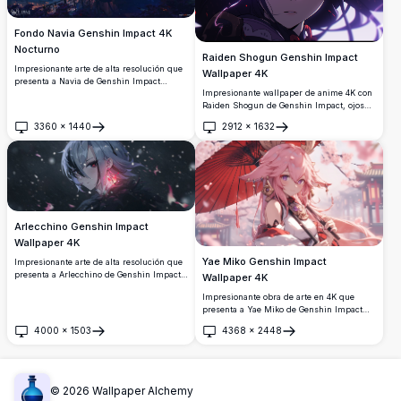
Fondo Navia Genshin Impact 4K
Nocturno
Raiden Shogun Genshin Impact
Impresionante arte de alta resolución que
Wallpaper 4K
presenta a Navia de Genshin Impact
Impresionante wallpaper de anime 4K con
contemplando un paisaje urbano
Raiden Shogun de Genshin Impact, ojos
bellamente iluminado al atardecer. El
púrpuras brillantes y efectos dramáticos
personaje de anime se encuentra
3360
×
1440
2912
×
1632
de rayos. Artwork de alta resolución que
elegantemente en un balcón con su
Abrir
Abrir
muestra al Arconte Electro en una
sombrero característico y cabello flotante,
atmósfera oscura fascinante con
rodeada de cálidas luces brillantes y un
iluminación etérea y elementos visuales
fascinante cielo azul vespertino.
dinámicos.
Arlecchino Genshin Impact
Wallpaper 4K
Yae Miko Genshin Impact
Impresionante arte de alta resolución que
presenta a Arlecchino de Genshin Impact
Wallpaper 4K
con su distintivo cabello plateado y ojos
Impresionante obra de arte en 4K que
con cruces rojas. Ambientado en un fondo
presenta a Yae Miko de Genshin Impact
oscuro místico con partículas flotantes y
sosteniendo una sombrilla roja tradicional.
efectos de iluminación rosa mágica,
4000
×
1503
4368
×
2448
El elegante personaje de anime se
Abrir
Abrir
perfecto para fondo de escritorio.
representa con cabello rosa ondulante y
accesorios ornamentados contra un fondo
onírico de flores de cerezo.
©
2026
Wallpaper Alchemy