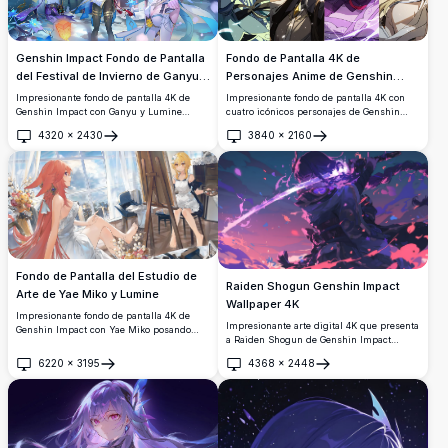
Genshin Impact Fondo de Pantalla
Fondo de Pantalla 4K de
del Festival de Invierno de Ganyu y
Personajes Anime de Genshin
Lumine
Impact
Impresionante fondo de pantalla 4K de
Impresionante fondo de pantalla 4K con
Genshin Impact con Ganyu y Lumine
cuatro icónicos personajes de Genshin
celebrando un nevado Festival de
Impact en una composición de paneles
4320
×
2430
3840
×
2160
Linternas en el Puerto de Liyue. Linternas
divididos. Cada personaje muestra colores
Abrir
Abrir
celestiales brillantes, flores de loto azules
de ojos únicos y diseños distintivos,
y arquitectura tradicional china crean una
renderizados en un impresionante estilo
impresionante escena nocturna invernal.
de arte anime en alta resolución con
efectos de iluminación vívidos.
Fondo de Pantalla del Estudio de
Raiden Shogun Genshin Impact
Arte de Yae Miko y Lumine
Wallpaper 4K
Impresionante fondo de pantalla 4K de
Impresionante arte digital 4K que presenta
Genshin Impact con Yae Miko posando
a Raiden Shogun de Genshin Impact
elegantemente con un vestido blanco
blandiendo su espada electro entre
mientras Lumine pinta su retrato en un
6220
×
3195
4368
×
2448
energía púrpura arremolinada y pétalos de
Abrir
Abrir
estudio iluminado por el sol con vistas a la
cerezo. Ilustración de alta resolución estilo
ciudad y arreglos florales.
anime perfecta para fondos de escritorio
con vibrante paleta de colores púrpura y
rosa creando atmósfera épica de batalla.