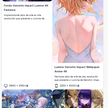
Fondo Genshin Impact Lumine 4K
Fantasía
Impresionante obra de arte en alta
resolución que presenta a Lumine de
Genshin Impact en un entorno cósmico
etéreo. La viajera rubia se muestra con
cabello flotante y energía púrpura mística
girando a su alrededor contra un fondo de
noche estrellada.
Lumine Genshin Impact Wallpaper
Anime 4K
Hermosa obra de arte de alta resolución
que presenta a Lumine de Genshin Impact
con cabello rubio ondulante adornado con
3840
×
2160
2250
×
4000
delicadas flores de lirio. La suave paleta
Abrir
Abrir
de colores pasteles y la atmósfera
soñadora crean una estética serena y
etérea perfecta para entusiastas del anime
y fanáticos de Genshin Impact.