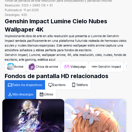
Fondo de pantalla de alta resolución para computadoras y pantallas móviles
Resolución:
5120
×
2880
(
16
×
9
)
Publicado el:
11 oct 2025
Descargas:
405
Genshin Impact Lumine Cielo Nubes
Wallpaper 4K
Impresionante obra de arte en alta resolución que presenta a Lumine de Genshin
Impact sentada pacíficamente en una plataforma futurista rodeada de hermosos cielos
azules y nubes blancas esponjosas. Este sereno wallpaper estilo anime captura una
atmósfera soñadora y etérea perfecta para fondos de escritorio.
Genshin Impact, Lumine, wallpaper anime, 4K, alta resolución, cielo, nubes, fondo de
escritorio, arte gaming, estética azul
Anime
Chica de anime
Videojuego
Genshin Impact
Fondos de pantalla HD relacionados
Todos los dispositivos
Escritorio
Teléfono
Más descargas
Último