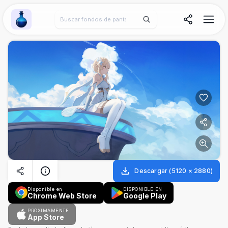
Wallpaper Alchemy
Descargar
(
5120
×
2880
)
Disponible en
DISPONIBLE EN
Chrome Web Store
Google Play
PRÓXIMAMENTE
App Store