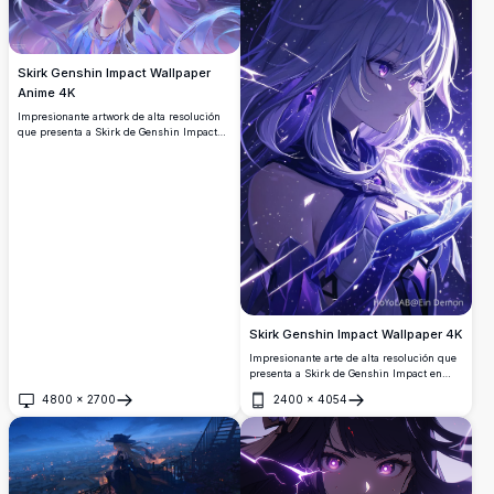
Skirk Genshin Impact Wallpaper
Anime 4K
Impresionante artwork de alta resolución
que presenta a Skirk de Genshin Impact
con cabello púrpura flotante y elementos
cristalinos místicos contra un fondo
cósmico estrellado. Wallpaper perfecto
para escritorio que muestra un estilo
artístico anime etéreo con una vibrante
paleta de colores púrpura y azul.
Skirk Genshin Impact Wallpaper 4K
Impresionante arte de alta resolución que
presenta a Skirk de Genshin Impact en
tonos púrpuras etéreos. El personaje
4800
×
2700
2400
×
4054
místico sostiene un orbe brillante contra
Abrir
Abrir
un fondo cósmico estrellado, mostrando
hermoso arte estilo anime con cabello
fluido y atmósfera mágica perfecta para
cualquier pantalla.